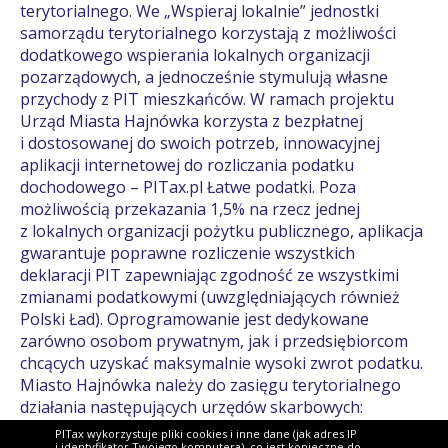
terytorialnego. We „Wspieraj lokalnie” jednostki
samorządu terytorialnego korzystają z możliwości
dodatkowego wspierania lokalnych organizacji
pozarządowych, a jednocześnie stymulują własne
przychody z PIT mieszkańców. W ramach projektu
Urząd Miasta Hajnówka korzysta z bezpłatnej
i dostosowanej do swoich potrzeb, innowacyjnej
aplikacji internetowej do rozliczania podatku
dochodowego – PITax.pl Łatwe podatki. Poza
możliwością przekazania 1,5% na rzecz jednej
z lokalnych organizacji pożytku publicznego, aplikacja
gwarantuje poprawne rozliczenie wszystkich
deklaracji PIT zapewniając zgodność ze wszystkimi
zmianami podatkowymi (uwzględniających również
Polski Ład). Oprogramowanie jest dedykowane
zarówno osobom prywatnym, jak i przedsiębiorcom
chcących uzyskać maksymalnie wysoki zwrot podatku.
Miasto Hajnówka należy do zasięgu terytorialnego
działania następujących urzędów skarbowych:
Urząd Skarbowy w Hajnówce
PITax wykorzystuje pliki cookies i inne dane (jak adres IP
i identyfikator Twojego komputera), co jest konieczne do