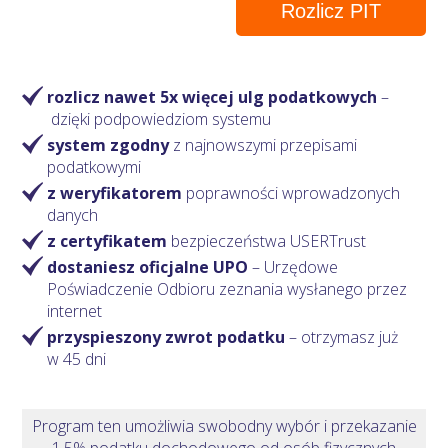
Rozlicz PIT
rozlicz nawet 5x więcej ulg podatkowych
–
dzięki podpowiedziom systemu
system zgodny
z najnowszymi przepisami
podatkowymi
z weryfikatorem
poprawności wprowadzonych
danych
z certyfikatem
bezpieczeństwa USERTrust
dostaniesz oficjalne UPO
– Urzędowe
Poświadczenie Odbioru zeznania wysłanego przez
internet
przyspieszony zwrot podatku
– otrzymasz
już
w 45 dni
Program ten umożliwia swobodny wybór i przekazanie
1,5% podatku dochodowego od osób fizycznych