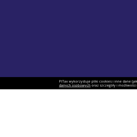
PITax wykorzystuje pliki cookies i inne dane (j
danych osobowych
oraz szczegóły i możliwośc
Formularze PIT
Podat
PIT-37
Program 
PIT-28
e-Urząd 
PIT-36
Twój e-P
PIT-38
Rozliczen