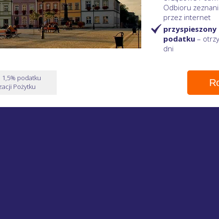
Odbioru zeznani
przez internet
przyspieszony
podatku
– otr
dni
e 1,5% podatku
Ro
acji Pożytku