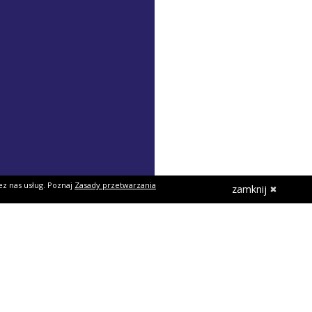
ez nas usług. Poznaj
Zasady przetwarzania
zamknij