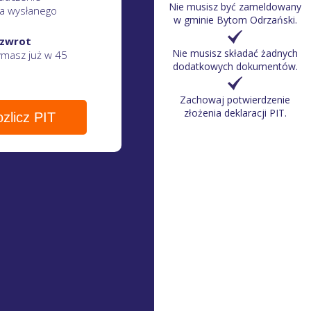
Nie musisz być zameldowany
a wysłanego
w gminie Bytom Odrzański.
 zwrot
Nie musisz składać żadnych
zymasz
już w 45
dodatkowych dokumentów.
Zachowaj potwierdzenie
złożenia deklaracji PIT.
zlicz PIT