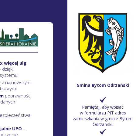
x więcej ulg
– dzięki
 systemu
y
z najnowszymi
Gmina Bytom Odrzański
atkowymi
em
poprawności
 danych
Pamiętaj, aby wpisać
w formularzu PIT adres
ezpieczeństwa
zamieszkania w gminie Bytom
Odrzański.
cjalne UPO
–
adczenie