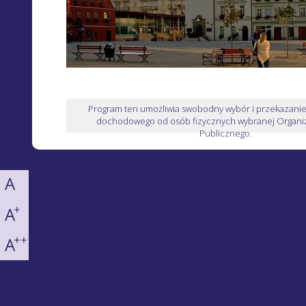
Program ten umożliwia swobodny wybór i przekazani
dochodowego od osób fizycznych wybranej Organiz
Publicznego.