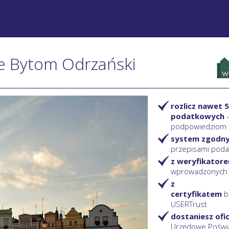
ie Bytom Odrzański
rozlicz nawet 5
podatkowych
podpowiedziom
system zgodn
przepisami pod
z weryfikator
wprowadzonych
z
certyfikatem
b
USERTrust
dostaniesz ofi
Urzędowe Poświ