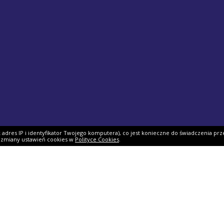
ak adres IP i identyfikator Twojego komputera), co jest konieczne do świadczenia prz
i zmiany ustawień cookies w
Polityce Cookies
.
ek PIT
Pomoc
O firmie
PIT 2025
Ulgi i odliczenia
O nas
Skarbowy
Asystent rozliczenia
Nasi partnerzy
IT 2025
Dlaczego my?
Współpraca
ie PIT-11
Jak podpisać PIT?
Dokumenty