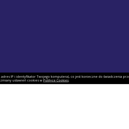
ak adres IP i identyfikator Twojego komputera), co jest konieczne do świadczenia prz
i zmiany ustawień cookies w
Polityce Cookies
.
ek PIT
Pomoc
O firmie
PIT 2025
Ulgi i odliczenia
O nas
Skarbowy
Asystent rozliczenia
Nasi partnerzy
IT 2025
Dlaczego my?
Współpraca
ie PIT-11
Jak podpisać PIT?
Dokumenty