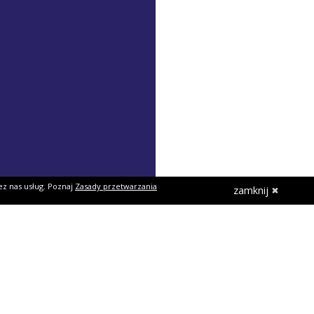
ez nas usług. Poznaj
Zasady przetwarzania
zamknij