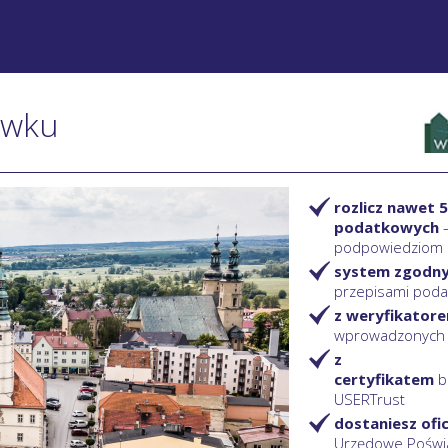
ówku
rozlicz nawet 5
podatkowych
podpowiedziom
system zgodn
przepisami pod
z weryfikator
wprowadzonych
z
certyfikatem
b
USERTrust
dostaniesz ofi
Urzędowe Poświ