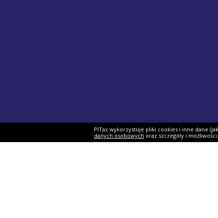
PITax wykorzystuje pliki cookies i inne dane (j
danych osobowych
oraz szczegóły i możliwośc
Formularze PIT
Podat
PIT-37
Program 
PIT-28
e-Urząd 
PIT-36
Twój e-P
PIT-38
Rozliczen