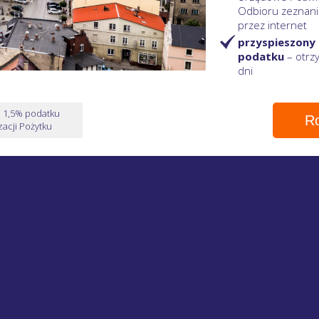
Odbioru zeznani
przez internet
przyspieszony
podatku
– otr
dni
e 1,5% podatku
Ro
acji Pożytku