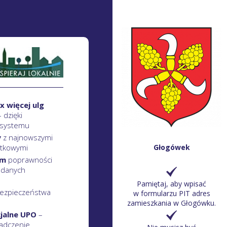
x więcej ulg
– dzięki
 systemu
y
z najnowszymi
atkowymi
Głogówek
em
poprawności
 danych
Pamiętaj, aby wpisać
ezpieczeństwa
w formularzu PIT adres
zamieszkania w Głogówku.
cjalne UPO
–
adczenie