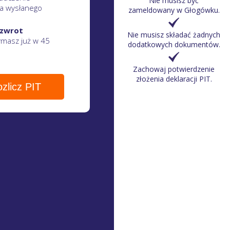
Nie musisz być
a wysłanego
zameldowany w Głogówku.
 zwrot
Nie musisz składać żadnych
zymasz
już w 45
dodatkowych dokumentów.
Zachowaj potwierdzenie
złożenia deklaracji PIT.
zlicz PIT