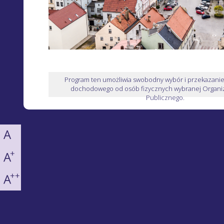
Program ten umożliwia swobodny wybór i przekazani
dochodowego od osób fizycznych wybranej Organiz
Publicznego.