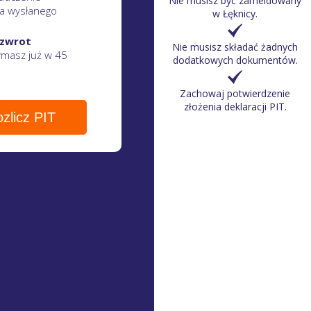
Nie musisz być zameldowany
a wysłanego
w Łęknicy.
 zwrot
Nie musisz składać żadnych
zymasz
już w 45
dodatkowych dokumentów.
Zachowaj potwierdzenie
złożenia deklaracji PIT.
zlicz PIT