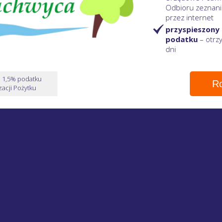
Odbioru zeznani
przez internet
przyspieszony
podatku
– otr
dni
e 1,5% podatku
Ro
acji Pożytku