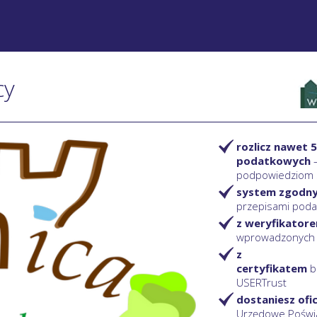
cy
rozlicz nawet 5
podatkowych
podpowiedziom
system zgodn
przepisami pod
z weryfikator
wprowadzonych
z
certyfikatem
b
USERTrust
dostaniesz ofi
Urzędowe Poświ