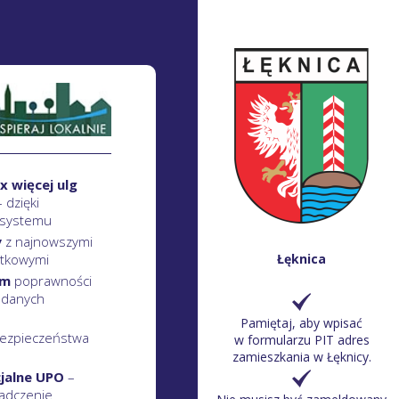
x więcej ulg
– dzięki
 systemu
y
z najnowszymi
atkowymi
Łęknica
em
poprawności
 danych
Pamiętaj, aby wpisać
ezpieczeństwa
w formularzu PIT adres
zamieszkania w Łęknicy.
cjalne UPO
–
adczenie