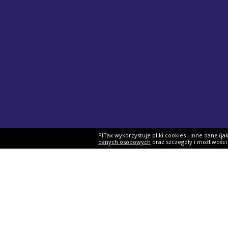
PITax wykorzystuje pliki cookies i inne dane (j
danych osobowych
oraz szczegóły i możliwośc
Formularze PIT
Podat
PIT-37
Program 
PIT-28
e-Urząd 
PIT-36
Twój e-P
PIT-38
Rozliczen