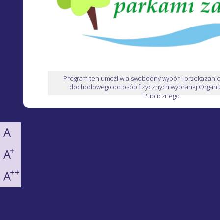
Program ten umożliwia swobodny wybór i przekazani
dochodowego od osób fizycznych wybranej Organiz
Publicznego.