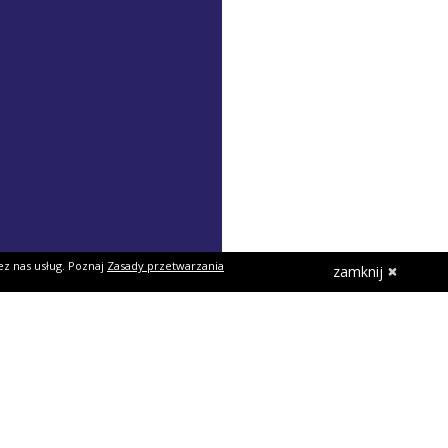
ez nas usług. Poznaj
Zasady przetwarzania
zamknij