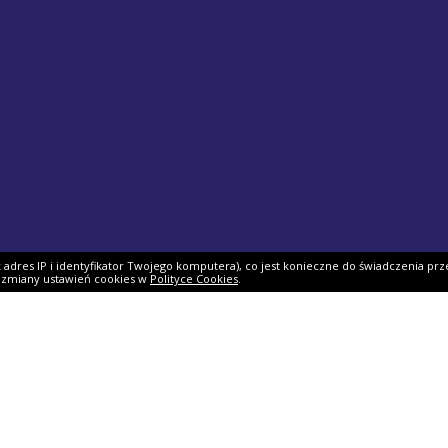
ak adres IP i identyfikator Twojego komputera), co jest konieczne do świadczenia prz
i zmiany ustawień cookies w
Polityce Cookies
.
ek PIT
Pomoc
O firmie
PIT 2025
Ulgi i odliczenia
O nas
Skarbowy
Asystent rozliczenia
Nasi partnerzy
IT 2025
Dlaczego my?
Współpraca
ie PIT-11
Jak podpisać PIT?
Dokumenty