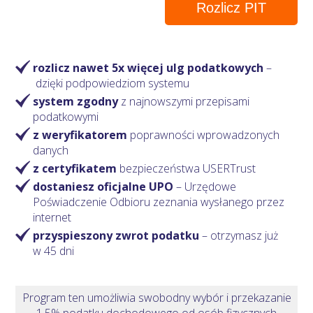
Rozlicz PIT
rozlicz nawet 5x więcej ulg podatkowych
–
dzięki podpowiedziom systemu
system zgodny
z najnowszymi przepisami
podatkowymi
z weryfikatorem
poprawności wprowadzonych
danych
z certyfikatem
bezpieczeństwa USERTrust
dostaniesz oficjalne UPO
– Urzędowe
Poświadczenie Odbioru zeznania wysłanego przez
internet
przyspieszony zwrot podatku
– otrzymasz
już
w 45 dni
Program ten umożliwia swobodny wybór i przekazanie
1,5% podatku dochodowego od osób fizycznych