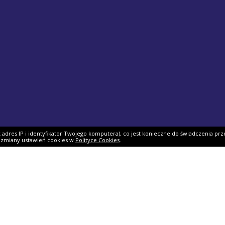
ak adres IP i identyfikator Twojego komputera), co jest konieczne do świadczenia prz
i zmiany ustawień cookies w
Polityce Cookies
.
ek PIT
Pomoc
O firmie
PIT 2025
Ulgi i odliczenia
O nas
Skarbowy
Asystent rozliczenia
Nasi partnerzy
IT 2025
Dlaczego my?
Współpraca
ie PIT-11
Jak podpisać PIT?
Dokumenty