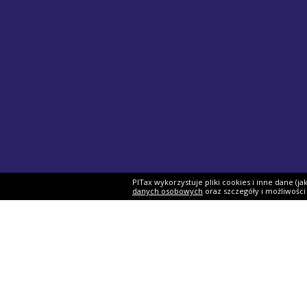
PITax wykorzystuje pliki cookies i inne dane (j
danych osobowych
oraz szczegóły i możliwośc
Formularze PIT
Podat
PIT-37
Program 
PIT-28
e-Urząd 
PIT-36
Twój e-P
PIT-38
Rozliczen