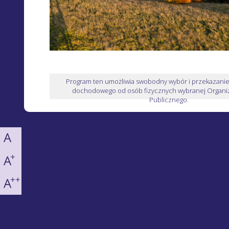
Program ten umożliwia swobodny wybór i przekazani
dochodowego od osób fizycznych wybranej Organiz
Publicznego.