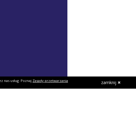
ez nas usług. Poznaj
Zasady przetwarzania
zamknij