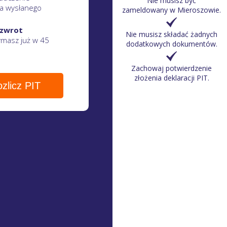
Nie musisz być
a wysłanego
zameldowany w Mieroszowie.
 zwrot
Nie musisz składać żadnych
zymasz
już w 45
dodatkowych dokumentów.
Zachowaj potwierdzenie
złożenia deklaracji PIT.
zlicz PIT