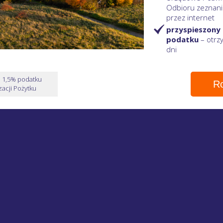
Odbioru zeznani
przez internet
przyspieszony
podatku
– otr
dni
e 1,5% podatku
Ro
acji Pożytku