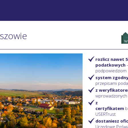
oszowie
rozlicz nawet 5
podatkowych
podpowiedziom
system zgodn
przepisami pod
z weryfikator
wprowadzonych
z
certyfikatem
b
USERTrust
dostaniesz ofi
Urzędowe Poświ