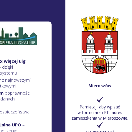
x więcej ulg
– dzięki
 systemu
y
z najnowszymi
atkowymi
Mieroszów
em
poprawności
 danych
Pamiętaj, aby wpisać
ezpieczeństwa
w formularzu PIT adres
zamieszkania w Mieroszowie.
cjalne UPO
–
adczenie