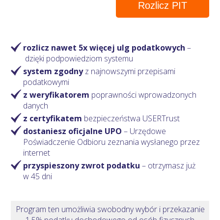
Rozlicz PIT
rozlicz nawet 5x więcej ulg podatkowych
–
dzięki podpowiedziom systemu
system zgodny
z najnowszymi przepisami
podatkowymi
z weryfikatorem
poprawności wprowadzonych
danych
z certyfikatem
bezpieczeństwa USERTrust
dostaniesz oficjalne UPO
– Urzędowe
Poświadczenie Odbioru zeznania wysłanego przez
internet
przyspieszony zwrot podatku
– otrzymasz
już
w 45 dni
Program ten umożliwia swobodny wybór i przekazanie
1,5% podatku dochodowego od osób fizycznych