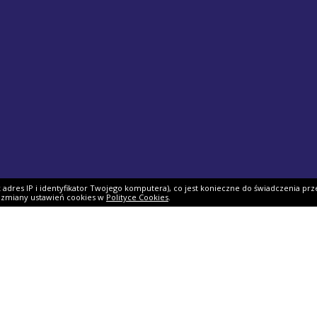
ak adres IP i identyfikator Twojego komputera), co jest konieczne do świadczenia prz
i zmiany ustawień cookies w
Polityce Cookies
.
ek PIT
Pomoc
O firmie
PIT 2025
Ulgi i odliczenia
O nas
Skarbowy
Asystent rozliczenia
Nasi partnerzy
IT 2025
Dlaczego my?
Współpraca
ie PIT-11
Jak podpisać PIT?
Dokumenty