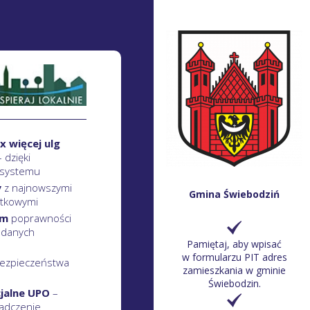
x więcej ulg
– dzięki
 systemu
y
z najnowszymi
Gmina Świebodziń
atkowymi
em
poprawności
 danych
Pamiętaj, aby wpisać
w formularzu PIT adres
ezpieczeństwa
zamieszkania w gminie
Świebodzin.
cjalne UPO
–
adczenie