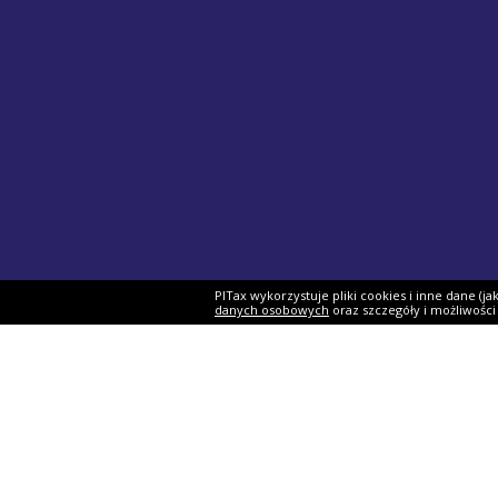
PITax wykorzystuje pliki cookies i inne dane (j
danych osobowych
oraz szczegóły i możliwośc
Formularze PIT
Podat
PIT-37
Program 
PIT-28
e-Urząd 
PIT-36
Twój e-P
PIT-38
Rozliczen