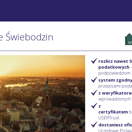
ie Świebodzin
rozlicz nawet 5
podatkowych
podpowiedziom
system zgodn
przepisami pod
z weryfikator
wprowadzonych
z
certyfikatem
b
USERTrust
dostaniesz ofi
Urzędowe Poświ