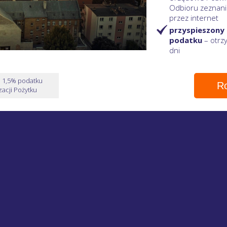
Odbioru zeznani
przez internet
przyspieszony
podatku
– otr
dni
e 1,5% podatku
Ro
acji Pożytku