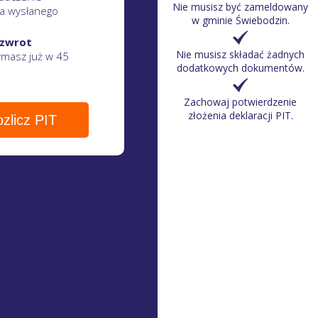
Nie musisz być zameldowany
a wysłanego
w gminie Świebodzin
.
 zwrot
Nie musisz składać żadnych
zymasz
już w 45
dodatkowych dokumentów.
Zachowaj potwierdzenie
złożenia deklaracji PIT.
zlicz PIT