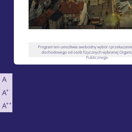
Program ten umożliwia swobodny wybór i przekazani
dochodowego od osób fizycznych wybranej Organiz
Publicznego.