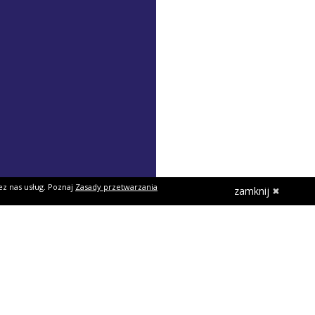
ez nas usług. Poznaj
Zasady przetwarzania
zamknij