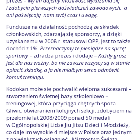
prezes –
My im dajemy możliwość wykazania się
i zdobycia pierwszych doświadczeń zawodowych, a
oni poświęcają nam swój czas i uwagę.
Fundusze na działalność pochodzą ze składek
członkowskich, zdarzają się sponsorzy, a dzięki
uzyskanemu w 2008 r. statusowi OPP, jest to także
dochód z 1%.
Przeznaczymy te pieniądze na sprzęt
sportowy
– zdradza prezes i dodaje –
Każdy grosz
jest dla nas ważny, bo nie zawsze wszyscy są w stanie
opłacić składkę, a ja nie miałbym serca odmówić
komuś treningu.
Kodokan może się pochwalić wieloma sukcesami –
stworzeniem świetnej bazy szkoleniowo –
treningowej, która przyciąga chętnych spoza
Gliwic, otwieraniem kolejnych sekcji, zdobyciem na
przełomie lat 2008/2009 ponad 50 medali
w Ogólnopolskiej Lidze Jiu Jitsu Dzieci i Młodzieży,
co daje im wysokie 4 miejsce w Polsce oraz jednym
z największych osiągnięć - Mistrostwo Świata