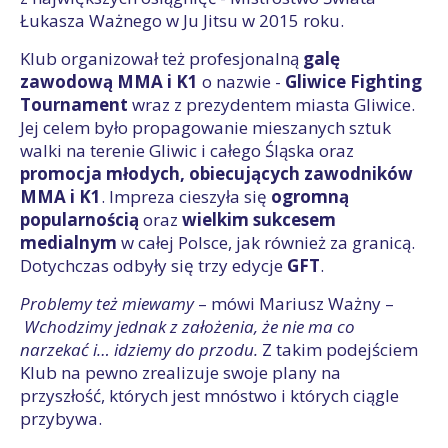
Łukasza Ważnego w Ju Jitsu w 2015 roku.
Klub organizował też profesjonalną
galę
zawodową MMA i K1
o nazwie -
Gliwice Fighting
Tournament
wraz z prezydentem miasta Gliwice.
Jej celem było propagowanie mieszanych sztuk
walki na terenie Gliwic i całego Śląska oraz
promocja młodych, obiecujących zawodników
MMA i K1
. Impreza cieszyła się
ogromną
popularnością
oraz
wielkim sukcesem
medialnym
w całej Polsce, jak również za granicą.
Dotychczas odbyły się trzy edycje
GFT
.
Problemy też miewamy
– mówi Mariusz Ważny –
Wchodzimy jednak z założenia, że nie ma co
narzekać i… idziemy do przodu.
Z takim podejściem
Klub na pewno zrealizuje swoje plany na
przyszłość, których jest mnóstwo i których ciągle
przybywa.