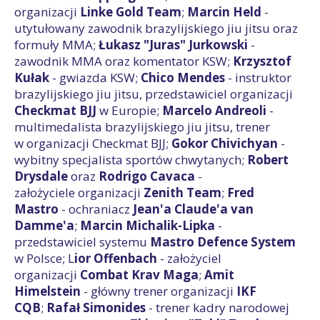
organizacji
Linke Gold Team
;
Marcin Held
-
utytułowany zawodnik brazylijskiego jiu jitsu oraz
formuły MMA;
Łukasz "Juras" Jurkowski
-
zawodnik MMA oraz komentator KSW;
Krzysztof
Kułak
- gwiazda KSW;
Chico Mendes
- instruktor
brazylijskiego jiu jitsu, przedstawiciel organizacji
Checkmat BJJ
w Europie;
Marcelo Andreoli
-
multimedalista brazylijskiego jiu jitsu, trener
w organizacji Checkmat BJJ;
Gokor Chivichyan
-
wybitny specjalista sportów chwytanych;
Robert
Drysdale
oraz
Rodrigo Cavaca
-
założyciele organizacji
Zenith Team
;
Fred
Mastro
- ochraniacz
Jean'a Claude'a van
Damme'a
;
Marcin Michalik-Lipka
-
przedstawiciel systemu
Mastro Defence System
w Polsce; L
ior Offenbach
- założyciel
organizacji
Combat Krav Maga
;
Amit
Himelstein
- główny trener organizacji
IKF
CQB
;
Rafał Simonides
- trener kadry narodowej