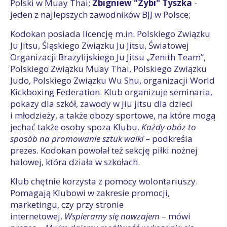
Polski w Muay Thai;
Zbigniew "Zybi" Tyszka
-
jeden z najlepszych zawodników BJJ w Polsce;
Kodokan posiada licencję m.in. Polskiego Związku
Ju Jitsu, Śląskiego Związku Ju Jitsu, Światowej
Organizacji Brazylijskiego Ju Jitsu „Zenith Team”,
Polskiego Związku Muay Thai, Polskiego Związku
Judo, Polskiego Związku Wu Shu, organizacji World
Kickboxing Federation. Klub organizuje seminaria,
pokazy dla szkół, zawody w jiu jitsu dla dzieci
i młodzieży, a także obozy sportowe, na które mogą
jechać także osoby spoza Klubu.
Każdy obóz to
sposób na promowanie sztuk walki
– podkreśla
prezes. Kodokan powołał też sekcję piłki nożnej
halowej, która działa w szkołach.
Klub chętnie korzysta z pomocy wolontariuszy.
Pomagają Klubowi w zakresie promocji,
marketingu, czy przy stronie
internetowej.
Wspieramy się nawzajem
– mówi