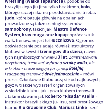
wrestling (walka zapaśnicza)
, podobne do
brazylijskiego jiu jitsu tylko bez kimon,
boks
,
którego raczej nikomu przedstawiać nie trzeba;
judo
, które bazuje głównie na obaleniach;
prowadzone są także treningi systemów
samoobrony
, takich jak:
Mastro Defence
System
,
krav maga
oraz
kapap
; oprócz sztuk
walk, trenowane jest też
łucznictwo
. Ogromne
doświadczenie posiadają również instruktorzy
klubowi w kwestii
treningów dla dzieci
, nawet
tych najmłodszych w wieku
3 lat
.
Zainteresowani
przychodzą trenować wybraną
sztukę walki
, ale
w krótkim czasie ulegają fascynacji
kolejną
i zaczynają trenować
dwie jednocześnie
– mówi
prezes. Członkowie Klubu uczą się od najlepszych,
gdyż w trakcie wydarzeń organizowanych
w siedzibie klubu, jak i poza klubem trenowali
z takimi sławami jak
Roberto "Risada" Atalla
–
instruktor brazylijskiego ju-jitsu, szef prestiżowego
teamu
Rio Grappling Club
;
Mariusz Linke
- szef