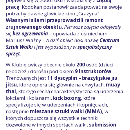
pojawiła się w 2006 roku i wiązała się z
ciężką
pracą
. Kodokan postanowił zaadaptować na swoje
potrzeby dawne gliwickie kino „Grażyna”.
Własnymi siłami przeprowadzili remont
zrujnowanego obiektu
.
Pierwsze zajęcia odbywały
się
bez ogrzewania
– opowiada z uśmiechem
Mariusz Ważny –
A dziś obiekt nosi nazwę
Centrum
Sztuk Walki
i jest wyposażony w
specjalistyczny
sprzęt
.
W Klubie ćwiczy obecnie około
200
osób (dzieci,
młodzież i dorośli) pod okiem
9 instruktorów
.
Trenowanych jest
11 dyscyplin
–
brazylijskie jiu
jitsu
, które opiera się głównie na chwytach,
muay
thai
, którego cechą charakterystyczna są uderzenia
łokciami i kolanami,
kick boxing
, które
specjalizuje się w uderzeniach i kopnięciach,
następnie
mieszane sztuki walki (MMA)
,
w
których dopuszcza się wszystkie techniki
dozwolone w innych sportach walki,
submission