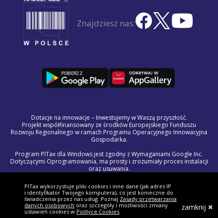
Znajdziesz nas:
Dotacje na innowacje – Inwestujemy w Waszą przyszłość.
Projekt współfinansowany ze środków Europejskiego Funduszu
Rozwoju Regionalnego w ramach Programu Operacyjnego Innowacyjna
Gospodarka.
Program PITax dla Windows jest zgodny z Wymaganiami Google Inc.
Dotyczącymi Oprogramowania, ma prosty i zrozumiały proces instalacji
oraz usuwania.
Program do uruchomienia wymaga systemu Windows 8.1 lub
nowszego. Program w każdej chwili można odinstalować korzystając ze
PITax wykorzystuje pliki cookies i inne dane (jak adres IP
standardowych procedur systemu Windows.
i identyfikator Twojego komputera), co jest konieczne do
Treść licencji na program PITax dla Windows jest częścią Regulaminu
świadczenia przez nas usług. Poznaj
Zasady przetwarzania
Świadczenia Usług Drogą Elektroniczną.
danych osobowych
oraz szczegóły i możliwości zmiany
zamknij
ustawień cookies w
Polityce Cookies
.
W razie wystąpienia problemów technicznych lub błędów w programie,