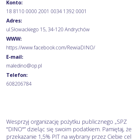
Konto:
18 8110 0000 2001 0034 1392 0001
Adres:
ul.Słowackiego 15, 34-120 Andrychów
WWW:
https://www.facebook.com/RewiaDINO/
E-mail:
maledino@op.pl
Telefon:
608206784
Wesprzyj organizację pożytku publicznego „SPZ
"DINO"” dzieląc się swoim podatkiem. Pamiętaj, że
przekazanie 1,5% PIT na wybrany przez Ciebie cel