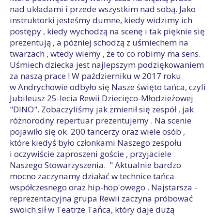
nad układami i przede wszystkim nad sobą. Jako
instruktorki jesteśmy dumne, kiedy widzimy ich
postępy , kiedy wychodzą na scenę i tak pięknie się
prezentują , a pózniej schodzą z uśmiechem na
twarzach , wtedy wiemy , że to co robimy ma sens.
Uśmiech dziecka jest najlepszym podziękowaniem
za naszą prace ! W październiku w 2017 roku
w Andrychowie odbyło się Nasze święto tańca, czyli
Jubileusz 25-lecia Rewii Dziecięco-Młodzieżowej
"DINO". Zobaczyliśmy jak zmienił się zespół , jak
różnorodny repertuar prezentujemy . Na scenie
pojawiło się ok. 200 tancerzy oraz wiele osób ,
które kiedyś było członkami Naszego zespołu
i oczywiście zaproszeni goście , przyjaciele
Naszego Stowarzyszenia. " Aktualnie bardzo
mocno zaczynamy działać w technice tańca
współczesnego oraz hip-hop'owego . Najstarsza -
reprezentacyjna grupa Rewii zaczyna próbować
swoich sił w Teatrze Tańca, który daje dużą