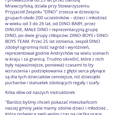
Mrawczyńską, działa przy Stowarzyszeniu
Przyjaciół Zespołu "DINO" zrzesza w dziesięciu
grupach około 200 uczestników – dzieci i młodzież
w wieku od 3 do 26 lat, od DINO-BABY, przez
DINUSIE, MAŁE DINO i reprezentacyjną grupę
DINO, po dwie grupy chłopców: DINO-BOYS i DINO-
BOYS TEAM. Przez 25 lat istnienia, zespół DINO
zdobył ogromną ilość nagród i wyróżnień,
reprezentował godnie Andrychów na wielu scenach
w kraju i za granicą. Trudno określić, które z nich
były najważniejsze, ponieważ czasami to łzy
wzruszenia i podziękowania z głębi serca płynące
są dla tych dzieciaków cenniejsze, niż dziesiątki
pucharów i statuetek zdobiących regały i szafy.
Kilka słów od naszych instruktorek:
"Bardzo byśmy chcieli pokazać mieszkańcom
naszej gminy jakie mamy zdolne dzieci i młodzież ,
która poświęca swój wolny czas na ciężką prace