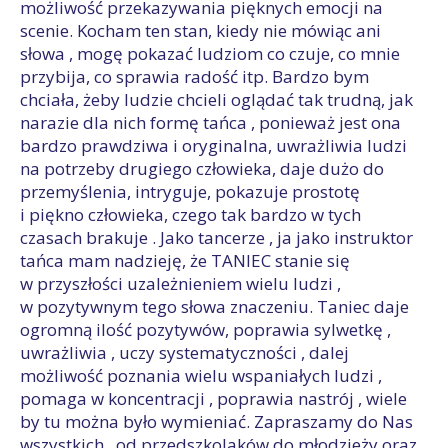
możliwość przekazywania pięknych emocji na
scenie. Kocham ten stan, kiedy nie mówiąc ani
słowa , mogę pokazać ludziom co czuje, co mnie
przybija, co sprawia radość itp. Bardzo bym
chciała, żeby ludzie chcieli oglądać tak trudną, jak
narazie dla nich formę tańca , ponieważ jest ona
bardzo prawdziwa i oryginalna, uwrażliwia ludzi
na potrzeby drugiego człowieka, daje dużo do
przemyślenia, intryguje, pokazuje prostotę
i piękno człowieka, czego tak bardzo w tych
czasach brakuje . Jako tancerze , ja jako instruktor
tańca mam nadzieję, że TANIEC stanie się
w przyszłości uzależnieniem wielu ludzi ,
w pozytywnym tego słowa znaczeniu. Taniec daje
ogromną ilość pozytywów, poprawia sylwetkę ,
uwrażliwia , uczy systematyczności , dalej
możliwość poznania wielu wspaniałych ludzi ,
pomaga w koncentracji , poprawia nastrój , wiele
by tu można było wymieniać. Zapraszamy do Nas
wszystkich , od przedszkolaków do młodzieży oraz