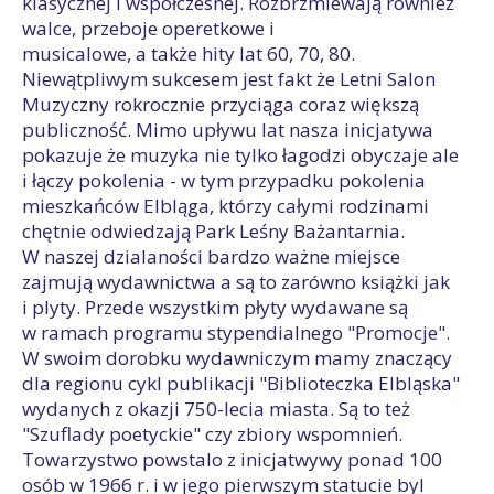
klasycznej i współczesnej. Rozbrzmiewają również
walce, przeboje operetkowe i
musicalowe, a także hity lat 60, 70, 80.
Niewątpliwym sukcesem jest fakt że Letni Salon
Muzyczny rokrocznie przyciąga coraz większą
publiczność. Mimo upływu lat nasza inicjatywa
pokazuje że muzyka nie tylko łagodzi obyczaje ale
i łączy pokolenia - w tym przypadku pokolenia
mieszkańców Elbląga, którzy całymi rodzinami
chętnie odwiedzają Park Leśny Bażantarnia.
W naszej dzialaności bardzo ważne miejsce
zajmują wydawnictwa a są to zarówno książki jak
i plyty. Przede wszystkim płyty wydawane są
w ramach programu stypendialnego "Promocje".
W swoim dorobku wydawniczym mamy znaczący
dla regionu cykl publikacji "Biblioteczka Elbląska"
wydanych z okazji 750-lecia miasta. Są to też
"Szuflady poetyckie" czy zbiory wspomnień.
Towarzystwo powstalo z inicjatwywy ponad 100
osób w 1966 r. i w jego pierwszym statucie byl