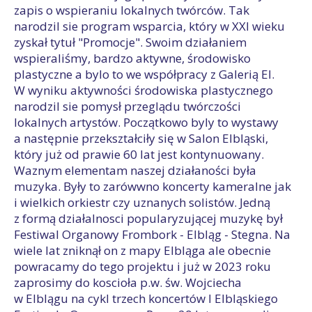
zapis o wspieraniu lokalnych twórców. Tak
narodzil sie program wsparcia, który w XXI wieku
zyskał tytuł "Promocje". Swoim działaniem
wspieraliśmy, bardzo aktywne, środowisko
plastyczne a bylo to we współpracy z Galerią El.
W wyniku aktywności środowiska plastycznego
narodzil sie pomysł przeglądu twórczości
lokalnych artystów. Początkowo byly to wystawy
a następnie przekształciły się w Salon Elbląski,
który już od prawie 60 lat jest kontynuowany.
Waznym elementam naszej działaności była
muzyka. Były to zarówwno koncerty kameralne jak
i wielkich orkiestr czy uznanych solistów. Jedną
z formą działalnosci popularyzującej muzykę był
Festiwal Organowy Frombork - Elbląg - Stegna. Na
wiele lat zniknął on z mapy Elbląga ale obecnie
powracamy do tego projektu i już w 2023 roku
zaprosimy do koscioła p.w. św. Wojciecha
w Elblągu na cykl trzech koncertów I Elbląskiego