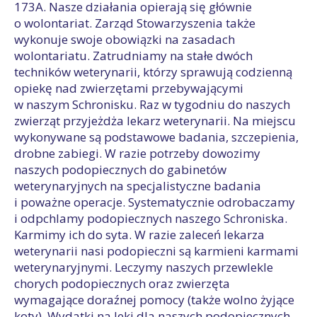
173A. Nasze działania opierają się głównie
o wolontariat. Zarząd Stowarzyszenia także
wykonuje swoje obowiązki na zasadach
wolontariatu. Zatrudniamy na stałe dwóch
techników weterynarii, którzy sprawują codzienną
opiekę nad zwierzętami przebywającymi
w naszym Schronisku. Raz w tygodniu do naszych
zwierząt przyjeżdża lekarz weterynarii. Na miejscu
wykonywane są podstawowe badania, szczepienia,
drobne zabiegi. W razie potrzeby dowozimy
naszych podopiecznych do gabinetów
weterynaryjnych na specjalistyczne badania
i poważne operacje. Systematycznie odrobaczamy
i odpchlamy podopiecznych naszego Schroniska.
Karmimy ich do syta. W razie zaleceń lekarza
weterynarii nasi podopieczni są karmieni karmami
weterynaryjnymi. Leczymy naszych przewlekle
chorych podopiecznych oraz zwierzęta
wymagające doraźnej pomocy (także wolno żyjące
koty). Wydatki na leki dla naszych podopiecznych