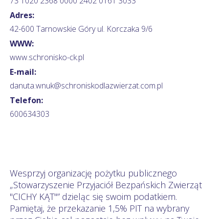
73 1020 2368 0000 2402 0161 3033
Adres:
42-600 Tarnowskie Góry ul. Korczaka 9/6
WWW:
www.schronisko-ck.pl
E-mail:
danuta.wnuk@schroniskodlazwierzat.com.pl
Telefon:
600634303
Wesprzyj organizację pożytku publicznego
„Stowarzyszenie Przyjaciół Bezpańskich Zwierząt
"CICHY KĄT"” dzieląc się swoim podatkiem.
Pamiętaj, że przekazanie 1,5% PIT na wybrany