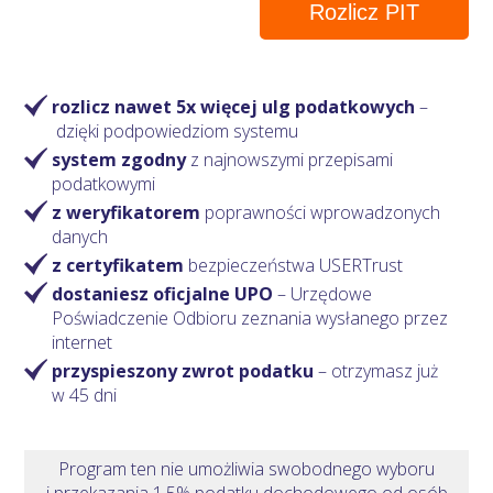
Rozlicz PIT
rozlicz nawet 5x więcej ulg podatkowych
–
dzięki podpowiedziom systemu
system zgodny
z najnowszymi przepisami
podatkowymi
z weryfikatorem
poprawności wprowadzonych
danych
z certyfikatem
bezpieczeństwa USERTrust
dostaniesz oficjalne UPO
– Urzędowe
Poświadczenie Odbioru zeznania wysłanego przez
internet
przyspieszony zwrot podatku
– otrzymasz
już
w 45 dni
Program ten nie umożliwia swobodnego wyboru
i przekazania 1,5% podatku dochodowego od osób