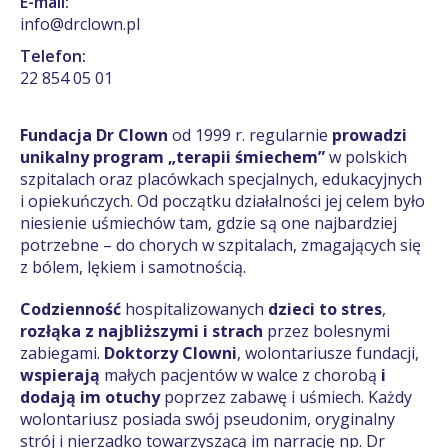
E-mail:
info@drclown.pl
Telefon:
22 854 05 01
Fundacja Dr Clown
od 1999 r. regularnie
prowadzi
unikalny program „terapii śmiechem”
w polskich
szpitalach oraz placówkach specjalnych, edukacyjnych
i opiekuńczych. Od początku działalności jej celem było
niesienie uśmiechów tam, gdzie są one najbardziej
potrzebne – do chorych w szpitalach, zmagających się
z bólem, lękiem i samotnością.
Codzienność
hospitalizowanych
dzieci to stres
,
rozłąka z najbliższymi i strach
przez bolesnymi
zabiegami.
Doktorzy Clowni
, wolontariusze fundacji,
wspierają
małych pacjentów w walce z chorobą
i
dodają im otuchy
poprzez zabawę i uśmiech. Każdy
wolontariusz posiada swój pseudonim, oryginalny
strój i nierzadko towarzyszącą im narrację np. Dr