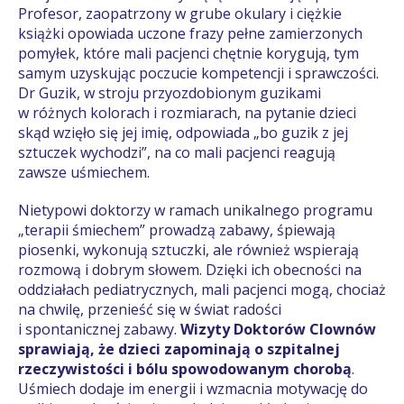
Profesor, zaopatrzony w grube okulary i ciężkie
książki opowiada uczone frazy pełne zamierzonych
pomyłek, które mali pacjenci chętnie korygują, tym
samym uzyskując poczucie kompetencji i sprawczości.
Dr Guzik, w stroju przyozdobionym guzikami
w różnych kolorach i rozmiarach, na pytanie dzieci
skąd wzięło się jej imię, odpowiada „bo guzik z jej
sztuczek wychodzi”, na co mali pacjenci reagują
zawsze uśmiechem.
Nietypowi doktorzy w ramach unikalnego programu
„terapii śmiechem” prowadzą zabawy, śpiewają
piosenki, wykonują sztuczki, ale również wspierają
rozmową i dobrym słowem. Dzięki ich obecności na
oddziałach pediatrycznych, mali pacjenci mogą, chociaż
na chwilę, przenieść się w świat radości
i spontanicznej zabawy.
Wizyty Doktorów Clownów
sprawiają, że dzieci zapominają o szpitalnej
rzeczywistości i bólu spowodowanym chorobą
.
Uśmiech dodaje im energii i wzmacnia motywację do