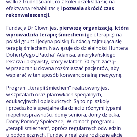
walki z trudnościami, co z kolei przekłada się na
efektywną rehabilitację i
pozwala skrócić czas
rekonwalescencji
.
Fundacja Dr Clown jest
pierwszą organizacją, która
wprowadziła terapię śmiechem
(geloterapię) na
polski grunt i jedyną polską fundacją zajmująca się
terapią śmiechem. Nawiązuje do działalności Huntera
Doherty’ego „Patcha” Adamsa, amerykańskiego
lekarza i aktywisty, który w latach 70-tych zaczął
w przebraniu clowna rozśmieszać pacjentów, aby
wspierać w ten sposób konwencjonalną medycynę.
Program „terapii śmiechem” realizowany jest
w szpitalach oraz placówkach specjalnych,
edukacyjnych i opiekuńczych. Są to np. szkoły
i przedszkola specjalne dla dzieci z różnymi typami
niepełnosprawności, domy seniora, domy dziecka,
Domy Pomocy Społecznej. W ramach programu
„terapii śmiechem”, oprócz regularnych odwiedzin
u podopiecznych, Fundacja realizuje rozliczne akcje