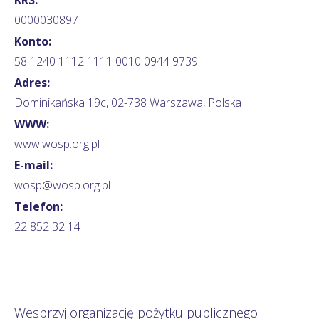
0000030897
Konto:
58 1240 1112 1111 0010 0944 9739
Adres:
Dominikańska 19c, 02-738 Warszawa, Polska
WWW:
www.wosp.org.pl
E-mail:
wosp@wosp.org.pl
Telefon:
22 852 32 14
Wesprzyj organizację pożytku publicznego