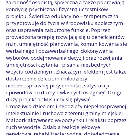
zaradność osobistą, społeczną a także poprawiają
kondycję psychiczną i fizyczną uczestników
projektu. Świetlica edukacyjno – terapeutyczna
przygotowuje do życia w środowisku społecznym
oraz usprawnia zaburzone funkcje. Poprzez
prowadzoną terapię rozwijają się u beneficjentów
m.in. umiejętność planowania, komunikowania się
werbalnego i pozawerbalnego, dokonywania
wyborów, podejmowania decyzji oraz rozwijania
umiejętności czytania i pisania niezbędnych
w życiu codziennym. Znaczącym efektem jest także
dostarczenie dzieciom i młodzieży
niepełnosprawnej przyjemności, satysfakcji
i powodów do dumy z własnych osiągnięć. Drugi
duży projekt o "Mis uczy się pływać".
Umożliwia dzieciom i młodzieży niepełnosprawnej
intelektualnie i ruchowo z terenu gminy miejskiej
Malbork aktywnego wypoczynku i relaksu poprzez
ruch w wodzie. Osłabia reakcje lękowye i
nerwicowe, rehabilitacja wodna, doświadczenie