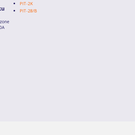
PIT-2K
ku
PIT-28/B
dzone
40A