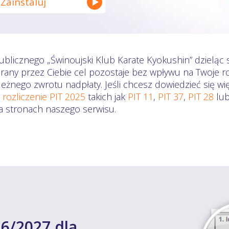
Zainstaluj
ublicznego „Świnoujski Klub Karate Kyokushin” dzieląc 
rany przez Ciebie cel pozostaje bez wpływu na Twoje r
eżnego zwrotu nadpłaty. Jeśli chcesz dowiedzieć się wi
a
rozliczenie PIT 2025
takich jak
PIT 11
,
PIT 37
,
PIT 28
lu
na stronach naszego serwisu.
6/2027 dla