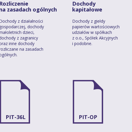
Rozliczenie
Dochody
na zasadach ogólnych
kapitałowe
Dochody z działalności
Dochody z giełdy
gospodarczej, dochody
papierów wartościowych
małoletnich dzieci,
udziałów w spółkach
dochody z zagranicy
z o.o., Spółek Akcyjnych
oraz inne dochody
i podobne.
rozliczane na zasadach
ogólnych.
PIT-36L
PIT-OP