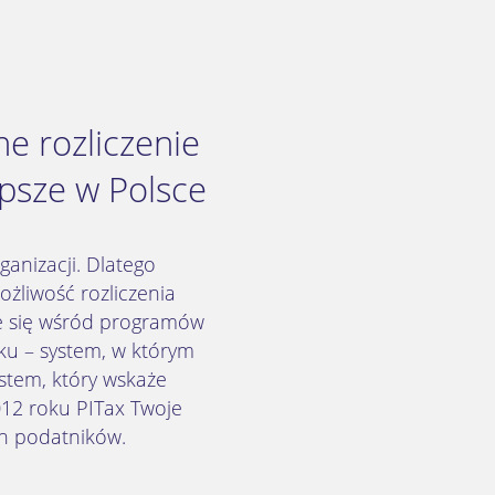
e rozliczenie
psze w Polsce
anizacji. Dlatego
żliwość rozliczenia
ce się wśród programów
ku – system, w którym
stem, który wskaże
12 roku PITax Twoje
ch podatników.