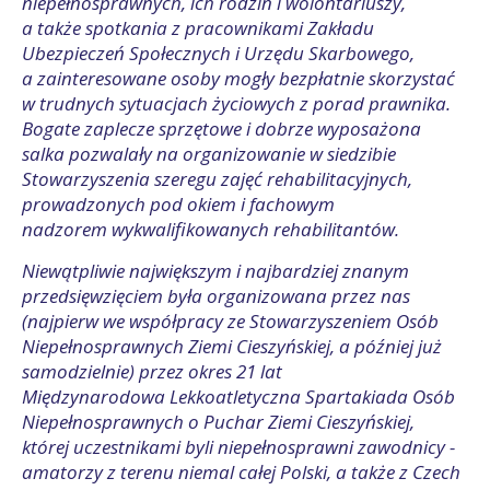
niepełnosprawnych, ich rodzin i wolontariuszy,
a także spotkania z pracownikami Zakładu
Ubezpieczeń Społecznych i Urzędu Skarbowego,
a zainteresowane osoby mogły bezpłatnie skorzystać
w trudnych sytuacjach życiowych z porad prawnika.
Bogate zaplecze sprzętowe i dobrze wyposażona
salka pozwalały na organizowanie w siedzibie
Stowarzyszenia szeregu zajęć rehabilitacyjnych,
prowadzonych pod okiem i fachowym
nadzorem wykwalifikowanych rehabilitantów.
Niewątpliwie największym i najbardziej znanym
przedsięwzięciem była organizowana przez nas
(najpierw we współpracy ze Stowarzyszeniem Osób
Niepełnosprawnych Ziemi Cieszyńskiej, a później już
samodzielnie) przez okres 21 lat
Międzynarodowa Lekkoatletyczna Spartakiada Osób
Niepełnosprawnych o Puchar Ziemi Cieszyńskiej,
której uczestnikami byli niepełnosprawni zawodnicy -
amatorzy z terenu niemal całej Polski, a także z Czech