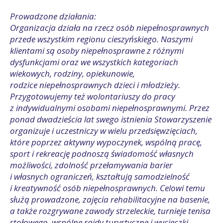
Prowadzone działania:
Organizacja działa na rzecz osób niepełnosprawnych
przede wszystkim regionu cieszyńskiego. Naszymi
klientami są osoby niepełnosprawne z różnymi
dysfunkcjami oraz we wszystkich kategoriach
wiekowych, rodziny, opiekunowie,
rodzice niepełnosprawnych dzieci i młodzieży.
Przygotowujemy też wolontariuszy do pracy
z indywidualnymi osobami niepełnosprawnymi. Przez
ponad dwadzieścia lat swego istnienia Stowarzyszenie
organizuje i uczestniczy w wielu przedsięwzięciach,
które poprzez aktywny wypoczynek, wspólną pracę,
sport i rekreację podnoszą świadomość własnych
możliwości, zdolność przełamywania barier
i własnych ograniczeń, kształtują samodzielność
i kreatywność osób niepełnosprawnych. Celowi temu
służą prowadzone, zajęcia rehabilitacyjne na basenie,
a także rozgrywane zawody strzeleckie, turnieje tenisa
stołowego, wspólne rajdy turystyczne i wycieczki,