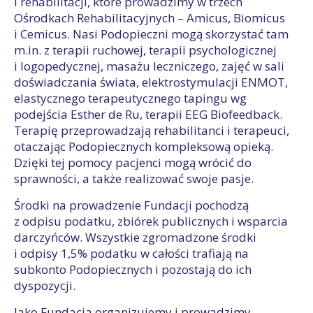
i rehabilitacji, które prowadzimy w trzech
Ośrodkach Rehabilitacyjnych – Amicus, Biomicus
i Cemicus. Nasi Podopieczni mogą skorzystać tam
m.in. z terapii ruchowej, terapii psychologicznej
i logopedycznej, masażu leczniczego, zajęć w sali
doświadczania świata, elektrostymulacji ENMOT,
elastycznego terapeutycznego tapingu wg
podejścia Esther de Ru, terapii EEG Biofeedback.
Terapię przeprowadzają rehabilitanci i terapeuci,
otaczając Podopiecznych kompleksową opieką.
Dzięki tej pomocy pacjenci mogą wrócić do
sprawności, a także realizować swoje pasje.
Środki na prowadzenie Fundacji pochodzą
z odpisu podatku, zbiórek publicznych i wsparcia
darczyńców. Wszystkie zgromadzone środki
i odpisy 1,5% podatku w całości trafiają na
subkonto Podopiecznych i pozostają do ich
dyspozycji.
Jako Fundacja organizujemy i prowadzimy