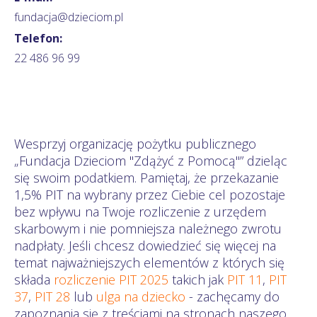
fundacja@dzieciom.pl
Telefon:
22 486 96 99
Wesprzyj organizację pożytku publicznego
„Fundacja Dzieciom "Zdążyć z Pomocą"” dzieląc
się swoim podatkiem. Pamiętaj, że przekazanie
1,5% PIT na wybrany przez Ciebie cel pozostaje
bez wpływu na Twoje rozliczenie z urzędem
skarbowym i nie pomniejsza należnego zwrotu
nadpłaty. Jeśli chcesz dowiedzieć się więcej na
temat najważniejszych elementów z których się
składa
rozliczenie PIT 2025
takich jak
PIT 11
,
PIT
37
,
PIT 28
lub
ulga na dziecko
- zachęcamy do
zapoznania się z treściami na stronach naszego