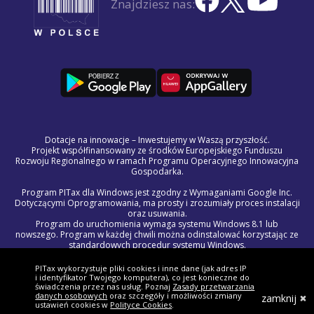
Znajdziesz nas:
Dotacje na innowacje – Inwestujemy w Waszą przyszłość.
Projekt współfinansowany ze środków Europejskiego Funduszu
Rozwoju Regionalnego w ramach Programu Operacyjnego Innowacyjna
Gospodarka.
Program PITax dla Windows jest zgodny z Wymaganiami Google Inc.
Dotyczącymi Oprogramowania, ma prosty i zrozumiały proces instalacji
oraz usuwania.
Program do uruchomienia wymaga systemu Windows 8.1 lub
nowszego. Program w każdej chwili można odinstalować korzystając ze
standardowych procedur systemu Windows.
Treść licencji na program PITax dla Windows jest częścią Regulaminu
Świadczenia Usług Drogą Elektroniczną.
PITax wykorzystuje pliki cookies i inne dane (jak adres IP
W razie wystąpienia problemów technicznych lub błędów w programie,
i identyfikator Twojego komputera), co jest konieczne do
prosimy o kontakt z naszym zespołem wsparcia pod adresem
świadczenia przez nas usług. Poznaj
Zasady przetwarzania
danych osobowych
oraz szczegóły i możliwości zmiany
pomoc@pitax.pl.
zamknij
ustawień cookies w
Polityce Cookies
.