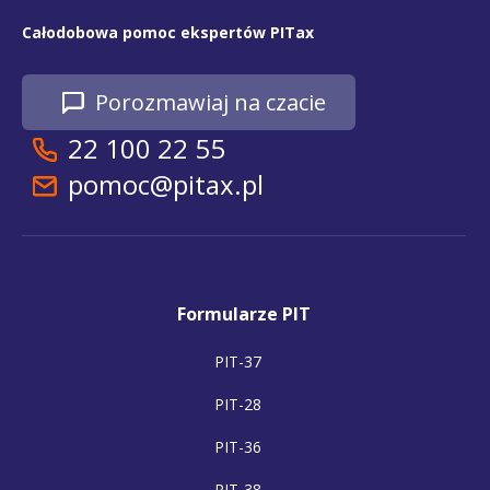
Całodobowa pomoc ekspertów PITax
Porozmawiaj na czacie
22 100 22 55
pomoc@pitax.pl
Formularze PIT
PIT-37
PIT-28
PIT-36
PIT-38