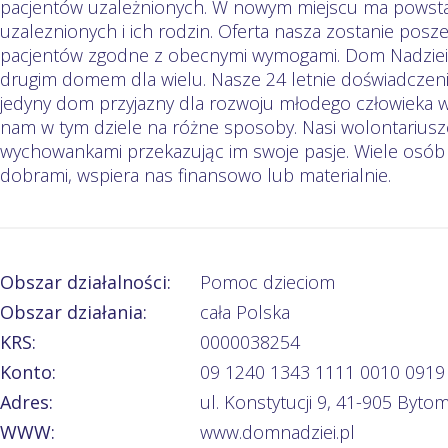
pacjentów uzależnionych. W nowym miejscu ma powsta
uzaleznionych i ich rodzin. Oferta nasza zostanie posz
pacjentów zgodne z obecnymi wymogami. Dom Nadziei t
drugim domem dla wielu. Nasze 24 letnie doświadczenie 
jedyny dom przyjazny dla rozwoju młodego człowieka 
nam w tym dziele na różne sposoby. Nasi wolontariusz
wychowankami przekazując im swoje pasje. Wiele osób d
dobrami, wspiera nas finansowo lub materialnie.
Obszar działalności:
Pomoc dzieciom
Obszar działania:
cała Polska
KRS:
0000038254
Konto:
09 1240 1343 1111 0010 0919
Adres:
ul. Konstytucji 9, 41-905 Byto
WWW:
www.domnadziei.pl