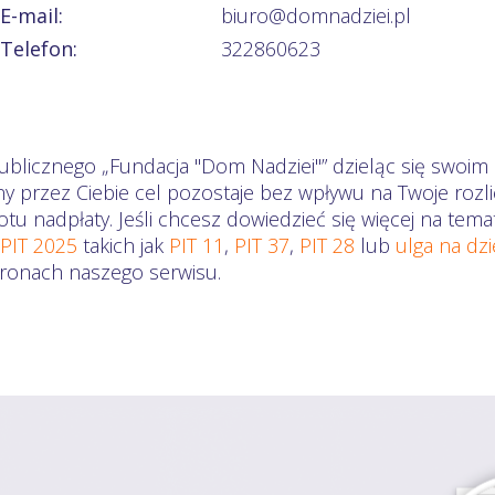
E-mail:
biuro@domnadziei.pl
Telefon:
322860623
ublicznego „Fundacja "Dom Nadziei"” dzieląc się swoim 
ny przez Ciebie cel pozostaje bez wpływu na Twoje ro
otu nadpłaty. Jeśli chcesz dowiedzieć się więcej na te
 PIT 2025
takich jak
PIT 11
,
PIT 37
,
PIT 28
lub
ulga na dz
stronach naszego serwisu.