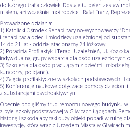
do którego trafia człowiek. Dostaje tu pełen zestaw możl
miałem, ani wcześniej moi rodzice." Rafał Franz, Reprezen
Prowadzone działania:
1) Katolicki Ośrodek Rehabilitacyjno-Wychowawczy "Dom
i rehabilitacja dzieci i młodzieży uzależnionej od subs
14 do 21 lat - oddział stacjonarny 24 łóżkowy.
2) Poradnia Profilaktyki i Terapii Uzależnień, ul. Koziołk
indywidualna, grupy wsparcia dla osób uzależnionych 
3) Szkolenia dla osób pracującym z dziećmi i młodzieżą
kuratorzy, policjanci).
4) Zajęcia profilaktyczne w szkołach podstawowych i lic
5) Konferencje naukowe dotyczące pomocy dzieciom i
z substancjami psychoaktywnymi.
Obecnie podjęliśmy trud remontu nowego budynku w Gl
z byłej szkoły podstawowej w Gliwicach Łąbędach. Re
historię i szkoda aby taki duży obiekt popadł w ruinę d
inwestycję, która wraz z Urzędem Miasta w Gliwicach ma