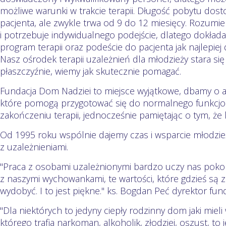
możliwe warunki w trakcie terapii. Długość pobytu dos
pacjenta, ale zwykle trwa od 9 do 12 miesięcy. Rozumiem
i potrzebuje indywidualnego podejście, dlatego dokłada
program terapii oraz podeście do pacjenta jak najlepie
Nasz ośrodek terapii uzależnień dla młodzieży stara si
płaszczyźnie, wiemy jak skutecznie pomagać.
Fundacja Dom Nadziei to miejsce wyjątkowe, dbamy o 
które pomogą przygotować się do normalnego funkcjo
zakończeniu terapii, jednocześnie pamiętając o tym, że k
Od 1995 roku wspólnie dajemy czas i wsparcie młodzie
z uzależnieniami.
"Praca z osobami uzależnionymi bardzo uczy nas poko
z naszymi wychowankami, te wartości, które gdzieś są 
wydobyć. I to jest piękne." ks. Bogdan Peć dyrektor fund
"Dla niektórych to jedyny ciepły rodzinny dom jaki mieli 
którego trafia narkoman, alkoholik, złodziej, oszust, to 