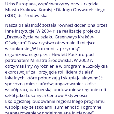
Urbs Europaea, współtworzymy przy Urzędzie
Miasta Krakowa Komisję Dialogu Obywatelskiego
(KDO) ds. środowiska.
Nasza działalność została również doceniona przez
inne instytucje. W 2004 r. za realizację projektu
„Drzewo Życia na szlaku Greenways Kraków-
Oświęcim” Towarzystwo otrzymało II miejsce
w konkursie „W harmonii z przyrodą”
organizowanego przez Hewlett Packard pod
patronatem Ministra Środowiska. W 2003 r.
otrzymaliśmy wyróżnienie w programie „Szkoły dla
ekorozwoju” za „przyjęcie roli lidera działań
lokalnych, które pobudzają i skupiają aktywność
społeczną mieszkańców; angażowanie szkół e
współpracę partnerską; budowanie w regionie roli
szkół jako Lokalnych Centrów Aktywności
Ekologicznej; budowanie regionalnego programu
współpracy ze szkołami; sumienność i ogromne
zaangażowanie w podejmowane inicjatywy”.