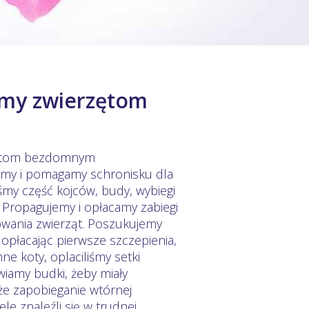
my zwierzętom
rzętom bezdomnym
jemy i pomagamy schronisku dla
y część kojców, budy, wybiegi
. Propagujemy i opłacamy zabiegi
powania zwierząt. Poszukujemy
płacając pierwsze szczepienia,
e koty, oplaciliśmy setki
wiamy budki, żeby miały
że zapobieganie wtórnej
e znaleźli się w trudnej