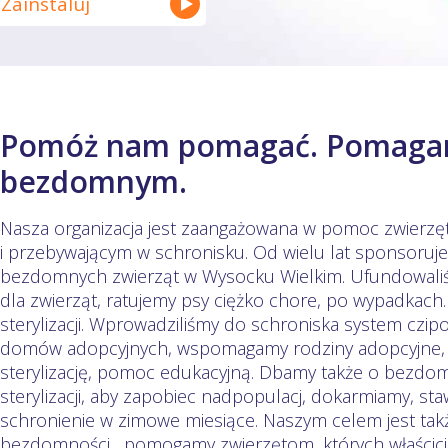
Zainstaluj
Pomóż nam pomagać. Pomaga
bezdomnym.
Nasza organizacja jest zaangażowana w pomoc zwie
i przebywającym w schronisku. Od wielu lat sponsoru
bezdomnych zwierząt w Wysocku Wielkim. Ufundowaliśm
dla zwierząt, ratujemy psy ciężko chore, po wypadkach
sterylizacji. Wprowadziliśmy do schroniska system czi
domów adopcyjnych, wspomagamy rodziny adopcyjne, o
sterylizację, pomoc edukacyjną. Dbamy także o bezdomn
sterylizacji, aby zapobiec nadpopulacj, dokarmiamy, sta
schronienie w zimowe miesiące. Naszym celem jest tak
bezdomności, pomogamy zwierzętom, których właściciel