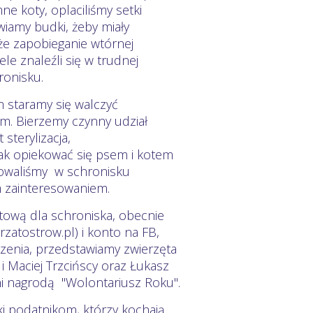
e koty, oplaciliśmy setki
wiamy budki, żeby miały
że zapobieganie wtórnej
e znaleźli się w trudnej
ronisku.
 staramy się walczyć
m. Bierzemy czynny udział
sterylizacja,
jak opiekować się psem i kotem
zowaliśmy w schronisku
ym zainteresowaniem.
etową dla schroniska, obecnie
atostrow.pl) i konto na FB,
szenia, przedstawiamy zwierzęta
i Maciej Trzcińscy oraz Łukasz
ni nagrodą "Wolontariusz Roku".
i podatnikom, którzy kochają