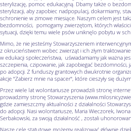
sterylizację, pomoc edukacyjną. Dbamy także o bezdomn
sterylizacji, aby zapobiec nadpopulacj, dokarmiamy, sta
schronienie w zimowe miesiące. Naszym celem jest tak
bezdomności, pomogamy zwierzętom, których właściciel
sytuacji, dzięki temu wiele psów uniknęlo pobytu w sch
Mimo, że nie jesteśmy Stowarzyszeniem interwencyjnym
z okrucieństwem wobec zwierząt i ich złym traktowanie
w edukacji społeczeństwa, uświadamiamy jak ważna jest 
szczepienia, czipowanie, jak zapobiegać bezdomności, 
po adopcji. Z funduszy grantowych dwukrotnie organi
akcje "Zabierz mnie na spacer", które cieszyły się duż
Przez wiele lat wolontariusze prowadzili stronę intern
prowadzimy stronę Stowarzyszenia (www.milosnicyzwierz
gdzie zamieszczmy aktualności z działalności Stowarzy
do adopcji. Nasi wolontariusze, Maria Wieczorek, Iwona 
Serbakowski, za swoją działalność , zostali uhonorowa
Nasze cele statutowe możemy realizować głównie dzięk