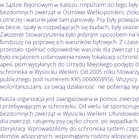
w Sądzie Rejonowym w Kaliszu. Impulsem do tego były
bezdomnych zwierząt w Ostrowie Wielkopolskim, zlok
Lotniczej i warunki jakie tam panowały. Psy były powiąz
w błocie, spały w rozpadających się budach, były skazan
Założenie Stowarzyszenia było jedynym sposobem na l
funduszy na poprawę ich warunków bytowych. Z czas
przestało spełniać odpowiednie warunki dla zwierząt i
było inicjatorem ustanowienia nowej lokalizacji schron
apeli, pism wysyłanych do Urzędu Miejskiego podjęto
schroniska w Wysocku Wielkim. Od 2005 roku Stowarzys
publicznego pod numerem KRS 0000059956. Wszyscy c
wolontariuszami, za swoją działalność nie pobierają w
Nasza organizacja jest zaangażowana w pomoc zwie
i przebywającym w schronisku. Od wielu lat sponsoru
bezdomnych zwierząt w Wysocku Wielkim. Ufundowaliśm
dla zwierząt, ratujemy psy ciężko chore, po wypadkach
sterylizacji. Wprowadziliśmy do schroniska system czi
domów adopcyjnych, wspomagamy rodziny adopcyjne, o