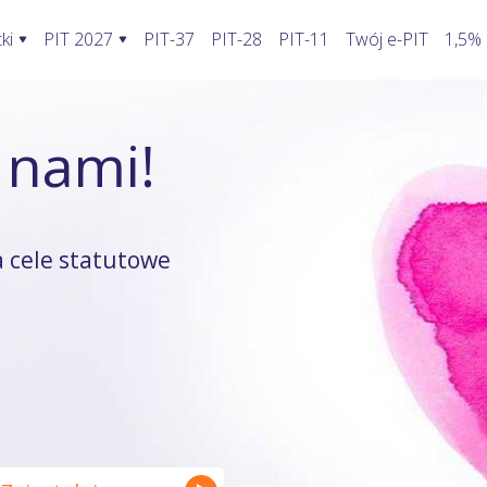
ki
PIT 2027
PIT-37
PIT-28
PIT-11
Twój e-PIT
1,5%
ormularze PIT 2027
Rozliczenie PIT 2027
Kalkulatory
 nami!
awić fakturę w KSeF?
PIT-28
Jak wypełnić PIT-2?
Kalkulator wynagrodzeń
oblemy stwarza KSeF?
PIT-36
Koszty uzyskania przychodu pracowni
Kalkulator walut
odatnika a KSeF
PIT-36L
Koszty uzyskania przychodu twórcy
Kalkulator odsetek PIT
 cele statutowe
wprowadzenia faktury do KSeF
PIT-37
Firma w domu
Kalkulator rozliczenia wspóln
enie faktury, gdy KSeF nie działa
PIT-38
Odliczenie składki zdrowotnej
Kalkulator zwrotu podatku
ie VAT z faktury poza KSeF
PIT-39
Działalność nierejestrowana
Kalkulator kilometrówki
rywatny a system KSeF
ruki PIT z załącznikami
Wybór formy opodatkowania
Kalkulator VAT