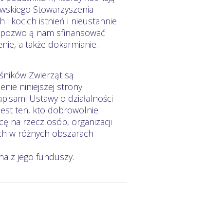
owskiego Stowarzyszenia
 i kocich istnień i nieustannie
e pozwolą nam sfinansować
nie, a także dokarmianie.
śników Zwierząt są
nie niniejszej strony
apisami Ustawy o działalności
jest ten, kto dobrowolnie
ę na rzecz osób, organizacji
cych w różnych obszarach
na z jego funduszy.