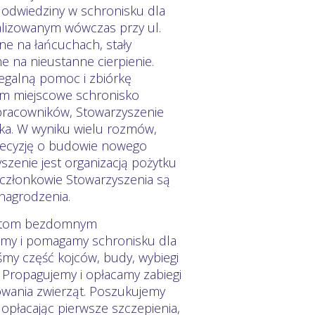
 odwiedziny w schronisku dla
alizowanym wówczas przy ul.
ane na łańcuchach, stały
e na nieustanne cierpienie.
egalną pomoc i zbiórkę
em miejscowe schronisko
 pracowników, Stowarzyszenie
iska. W wyniku wielu rozmów,
 decyzję o budowie nowego
zenie jest organizacją pożytku
złonkowie Stowarzyszenia są
ynagrodzenia.
rzętom bezdomnym
jemy i pomagamy schronisku dla
y część kojców, budy, wybiegi
. Propagujemy i opłacamy zabiegi
powania zwierząt. Poszukujemy
płacając pierwsze szczepienia,