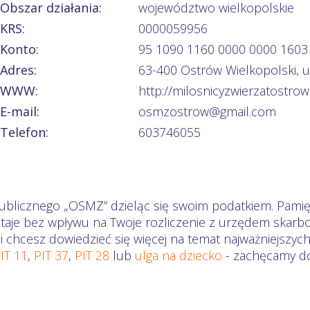
Obszar działania:
województwo wielkopolskie
KRS:
0000059956
Konto:
95 1090 1160 0000 0000 1603
Adres:
63-400 Ostrów Wielkopolski, ul
WWW:
http://milosnicyzwierzatostrow.
E-mail:
osmzostrow@gmail.com
Telefon:
603746055
ublicznego „OSMZ” dzieląc się swoim podatkiem. Pamięt
staje bez wpływu na Twoje rozliczenie z urzędem skarb
li chcesz dowiedzieć się więcej na temat najważniejszyc
IT 11
,
PIT 37
,
PIT 28
lub
ulga na dziecko
- zachęcamy do 