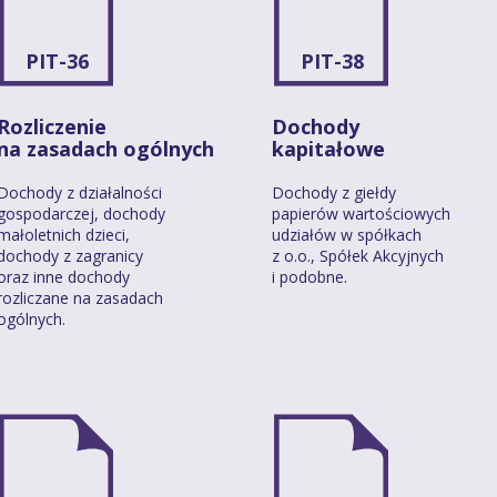
PIT-36
PIT-38
Rozliczenie
Dochody
na zasadach ogólnych
kapitałowe
Dochody z działalności
Dochody z giełdy
gospodarczej, dochody
papierów wartościowych
małoletnich dzieci,
udziałów w spółkach
dochody z zagranicy
z o.o., Spółek Akcyjnych
oraz inne dochody
i podobne.
rozliczane na zasadach
ogólnych.