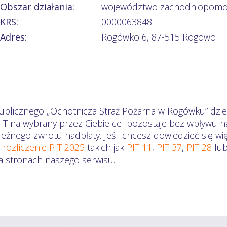
Obszar działania:
województwo zachodniopomo
KRS:
0000063848
Adres:
Rogówko 6, 87-515 Rogowo
publicznego „Ochotnicza Straż Pożarna w Rogówku” dzie
PIT na wybrany przez Ciebie cel pozostaje bez wpływu n
eżnego zwrotu nadpłaty. Jeśli chcesz dowiedzieć się wi
a
rozliczenie PIT 2025
takich jak
PIT 11
,
PIT 37
,
PIT 28
lu
na stronach naszego serwisu.