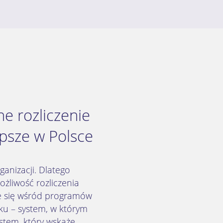
e rozliczenie
psze w Polsce
anizacji. Dlatego
żliwość rozliczenia
ce się wśród programów
ku – system, w którym
stem, który wskaże