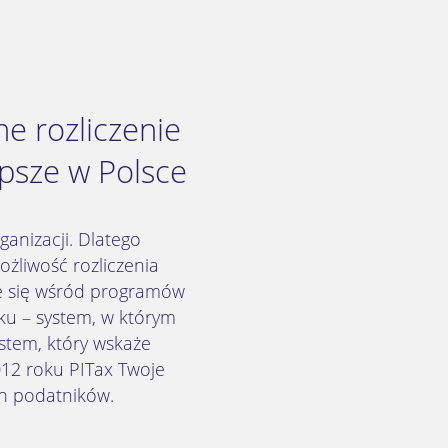
e rozliczenie
psze w Polsce
anizacji. Dlatego
żliwość rozliczenia
ce się wśród programów
ku – system, w którym
stem, który wskaże
12 roku PITax Twoje
ch podatników.