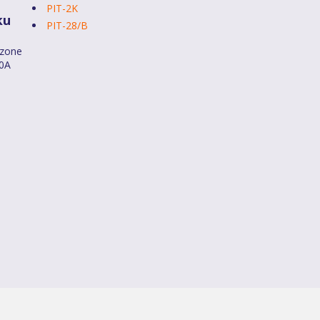
PIT-2K
ku
PIT-28/B
dzone
40A