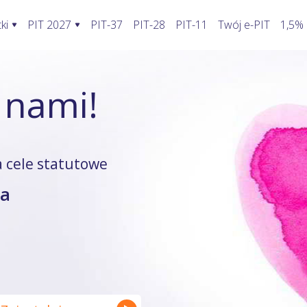
ki
PIT 2027
PIT-37
PIT-28
PIT-11
Twój e-PIT
1,5%
ormularze PIT 2027
Rozliczenie PIT 2027
Kalkulatory
 nami!
awić fakturę w KSeF?
PIT-28
Jak wypełnić PIT-2?
Kalkulator wynagrodzeń
oblemy stwarza KSeF?
PIT-36
Koszty uzyskania przychodu pracowni
Kalkulator walut
odatnika a KSeF
PIT-36L
Koszty uzyskania przychodu twórcy
Kalkulator odsetek PIT
 cele statutowe
wprowadzenia faktury do KSeF
PIT-37
Firma w domu
Kalkulator rozliczenia wspóln
na
enie faktury, gdy KSeF nie działa
PIT-38
Odliczenie składki zdrowotnej
Kalkulator zwrotu podatku
ie VAT z faktury poza KSeF
PIT-39
Działalność nierejestrowana
Kalkulator kilometrówki
rywatny a system KSeF
ruki PIT z załącznikami
Wybór formy opodatkowania
Kalkulator VAT