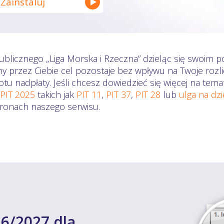
Zainstaluj
ublicznego „Liga Morska i Rzeczna” dzieląc się swoim po
ny przez Ciebie cel pozostaje bez wpływu na Twoje ro
otu nadpłaty. Jeśli chcesz dowiedzieć się więcej na te
 PIT 2025
takich jak
PIT 11
,
PIT 37
,
PIT 28
lub
ulga na dz
stronach naszego serwisu.
6/2027 dla