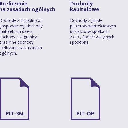
Rozliczenie
Dochody
na zasadach ogólnych
kapitałowe
Dochody z działalności
Dochody z giełdy
gospodarczej, dochody
papierów wartościowych
małoletnich dzieci,
udziałów w spółkach
dochody z zagranicy
z o.o., Spółek Akcyjnych
oraz inne dochody
i podobne.
rozliczane na zasadach
ogólnych.
PIT-36L
PIT-OP