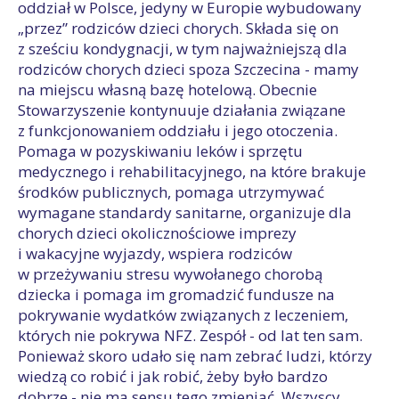
oddział w Polsce, jedyny w Europie wybudowany
„przez” rodziców dzieci chorych. Składa się on
z sześciu kondygnacji, w tym najważniejszą dla
rodziców chorych dzieci spoza Szczecina - mamy
na miejscu własną bazę hotelową. Obecnie
Stowarzyszenie kontynuuje działania związane
z funkcjonowaniem oddziału i jego otoczenia.
Pomaga w pozyskiwaniu leków i sprzętu
medycznego i rehabilitacyjnego, na które brakuje
środków publicznych, pomaga utrzymywać
wymagane standardy sanitarne, organizuje dla
chorych dzieci okolicznościowe imprezy
i wakacyjne wyjazdy, wspiera rodziców
w przeżywaniu stresu wywołanego chorobą
dziecka i pomaga im gromadzić fundusze na
pokrywanie wydatków związanych z leczeniem,
których nie pokrywa NFZ. Zespół - od lat ten sam.
Ponieważ skoro udało się nam zebrać ludzi, którzy
wiedzą co robić i jak robić, żeby było bardzo
dobrze - nie ma sensu tego zmieniać. Wszyscy