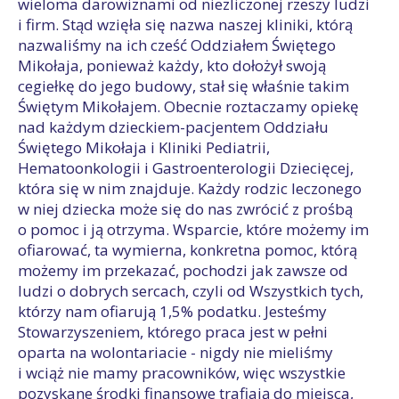
wieloma darowiznami od niezliczonej rzeszy ludzi
i firm. Stąd wzięła się nazwa naszej kliniki, którą
nazwaliśmy na ich cześć Oddziałem Świętego
Mikołaja, ponieważ każdy, kto dołożył swoją
cegiełkę do jego budowy, stał się właśnie takim
Świętym Mikołajem. Obecnie roztaczamy opiekę
nad każdym dzieckiem-pacjentem Oddziału
Świętego Mikołaja i Kliniki Pediatrii,
Hematoonkologii i Gastroenterologii Dziecięcej,
która się w nim znajduje. Każdy rodzic leczonego
w niej dziecka może się do nas zwrócić z prośbą
o pomoc i ją otrzyma. Wsparcie, które możemy im
ofiarować, ta wymierna, konkretna pomoc, którą
możemy im przekazać, pochodzi jak zawsze od
ludzi o dobrych sercach, czyli od Wszystkich tych,
którzy nam ofiarują 1,5% podatku. Jesteśmy
Stowarzyszeniem, którego praca jest w pełni
oparta na wolontariacie - nigdy nie mieliśmy
i wciąż nie mamy pracowników, więc wszystkie
pozyskane środki finansowe trafiają do miejsca,