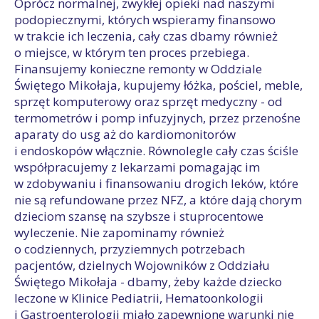
Oprócz normalnej, zwykłej opieki nad naszymi
podopiecznymi, których wspieramy finansowo
w trakcie ich leczenia, cały czas dbamy również
o miejsce, w którym ten proces przebiega.
Finansujemy konieczne remonty w Oddziale
Świętego Mikołaja, kupujemy łóżka, pościel, meble,
sprzęt komputerowy oraz sprzęt medyczny - od
termometrów i pomp infuzyjnych, przez przenośne
aparaty do usg aż do kardiomonitorów
i endoskopów włącznie. Równolegle cały czas ściśle
współpracujemy z lekarzami pomagając im
w zdobywaniu i finansowaniu drogich leków, które
nie są refundowane przez NFZ, a które dają chorym
dzieciom szansę na szybsze i stuprocentowe
wyleczenie. Nie zapominamy również
o codziennych, przyziemnych potrzebach
pacjentów, dzielnych Wojowników z Oddziału
Świętego Mikołaja - dbamy, żeby każde dziecko
leczone w Klinice Pediatrii, Hematoonkologii
i Gastroenterologii miało zapewnione warunki nie