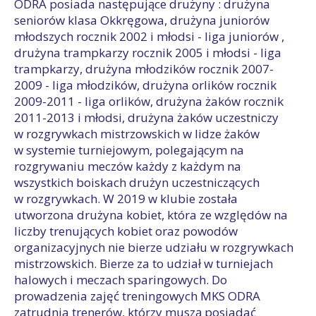
ODRA posiada następujące drużyny : drużyna
seniorów klasa Okkręgowa, drużyna juniorów
młodszych rocznik 2002 i młodsi - liga juniorów ,
drużyna trampkarzy rocznik 2005 i młodsi - liga
trampkarzy, drużyna młodzików rocznik 2007-
2009 - liga młodzików, drużyna orlików rocznik
2009-2011 - liga orlików, drużyna żaków rocznik
2011-2013 i młodsi, drużyna żaków uczestniczy
w rozgrywkach mistrzowskich w lidze żaków
w systemie turniejowym, polegającym na
rozgrywaniu meczów każdy z każdym na
wszystkich boiskach drużyn uczestniczących
w rozgrywkach. W 2019 w klubie została
utworzona drużyna kobiet, która ze względów na
liczby trenujących kobiet oraz powodów
organizacyjnych nie bierze udziału w rozgrywkach
mistrzowskich. Bierze za to udział w turniejach
halowych i meczach sparingowych. Do
prowadzenia zajęć treningowych MKS ODRA
zatrudnia trenerów, którzy muszą posiadać