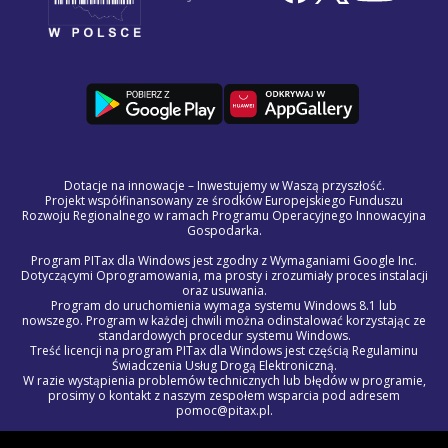
Dotacje na innowacje – Inwestujemy w Waszą przyszłość.
Projekt współfinansowany ze środków Europejskiego Funduszu
Rozwoju Regionalnego w ramach Programu Operacyjnego Innowacyjna
Gospodarka.
Program PITax dla Windows jest zgodny z Wymaganiami Google Inc.
Dotyczącymi Oprogramowania, ma prosty i zrozumiały proces instalacji
oraz usuwania.
Program do uruchomienia wymaga systemu Windows 8.1 lub
nowszego. Program w każdej chwili można odinstalować korzystając ze
standardowych procedur systemu Windows.
Treść licencji na program PITax dla Windows jest częścią Regulaminu
Świadczenia Usług Drogą Elektroniczną.
W razie wystąpienia problemów technicznych lub błędów w programie,
prosimy o kontakt z naszym zespołem wsparcia pod adresem
pomoc@pitax.pl.
© 2012 - 2027 PITAX sp. z o.o. Wszelkie prawa zastrzeżone.