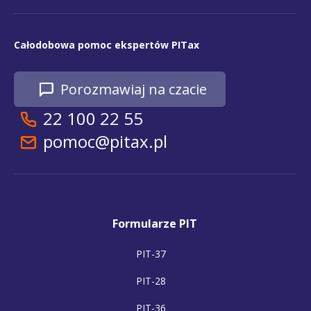
Całodobowa pomoc ekspertów PITax
Porozmawiaj na czacie
22 100 22 55
pomoc@pitax.pl
Formularze PIT
PIT-37
PIT-28
PIT-36