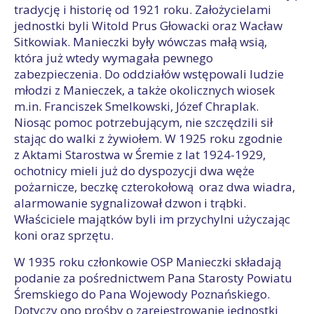
tradycję i historię od 1921 roku. Założycielami
jednostki byli Witold Prus Głowacki oraz Wacław
Sitkowiak. Manieczki były wówczas małą wsią,
która już wtedy wymagała pewnego
zabezpieczenia. Do oddziałów wstępowali ludzie
młodzi z Manieczek, a także okolicznych wiosek
m.in. Franciszek Smelkowski, Józef Chraplak.
Niosąc pomoc potrzebującym, nie szczędzili sił
stając do walki z żywiołem. W 1925 roku zgodnie
z Aktami Starostwa w Śremie z lat 1924-1929,
ochotnicy mieli już do dyspozycji dwa węże
pożarnicze, beczkę czterokołową oraz dwa wiadra,
alarmowanie sygnalizował dzwon i trąbki.
Właściciele majątków byli im przychylni użyczając
koni oraz sprzętu.
W 1935 roku członkowie OSP Manieczki składają
podanie za pośrednictwem Pana Starosty Powiatu
Śremskiego do Pana Wojewody Poznańskiego.
Dotyczy ono prośby o zarejestrowanie jednostki