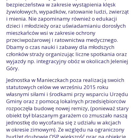
bezpieczeństwa w zakresie wystąpienia klęsk
żywiołowych, wypadków, ratowanie ludzi, zwierząt
i mienia. Nie zapominamy również o edukacji
dzieci i młodzieży oraz uświadamianiu dorosłych
mieszkańców wsi w zakresie ochrony
przeciwpożarowej i ratownictwa medycznego.
Dbamy o czas nauki i zabawy dla młodszych
członków straży organizując liczne spotkania oraz
wyjazdy np. integracyjny obóz w okolicach Jeleniej
Góry.
Jednostka w Manieczkach poza realizacją swoich
statutowych celów we wrześniu 2015 roku
własnymi siłami i środkami przy wsparciu Urzędu
Gminy oraz z pomocą lokalnych przedsiębiorców
rozpoczęła budowę nowej remizy, (ponieważ stary
obiekt był blaszanym garażem co zmuszało naszą
jednostkę do wycofania się z udziału w akcjach
w okresie zimowym). Ze względu na ograniczony
budżet druhowie OSP większość prac na obiekcie