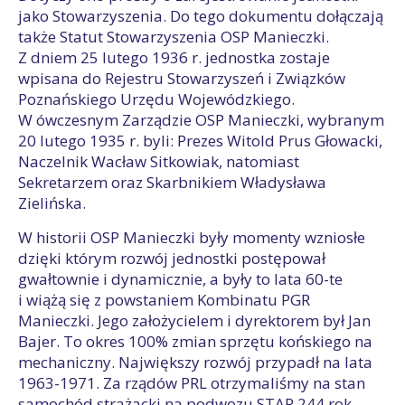
jako Stowarzyszenia. Do tego dokumentu dołączają
także Statut Stowarzyszenia OSP Manieczki.
Z dniem 25 lutego 1936 r. jednostka zostaje
wpisana do Rejestru Stowarzyszeń i Związków
Poznańskiego Urzędu Wojewódzkiego.
W ówczesnym Zarządzie OSP Manieczki, wybranym
20 lutego 1935 r. byli: Prezes Witold Prus Głowacki,
Naczelnik Wacław Sitkowiak, natomiast
Sekretarzem oraz Skarbnikiem Władysława
Zielińska.
W historii OSP Manieczki były momenty wzniosłe
dzięki którym rozwój jednostki postępował
gwałtownie i dynamicznie, a były to lata 60-te
i wiążą się z powstaniem Kombinatu PGR
Manieczki. Jego założycielem i dyrektorem był Jan
Bajer. To okres 100% zmian sprzętu końskiego na
mechaniczny. Największy rozwój przypadł na lata
1963-1971. Za rządów PRL otrzymaliśmy na stan
samochód strażacki na podwozu STAR 244 rok