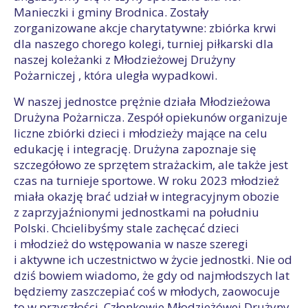
Manieczki i gminy Brodnica. Zostały
zorganizowane akcje charytatywne: zbiórka krwi
dla naszego chorego kolegi, turniej piłkarski dla
naszej koleżanki z Młodzieżowej Drużyny
Pożarniczej , która uległa wypadkowi.
W naszej jednostce prężnie działa Młodzieżowa
Drużyna Pożarnicza. Zespół opiekunów organizuje
liczne zbiórki dzieci i młodzieży mające na celu
edukację i integrację. Drużyna zapoznaje się
szczegółowo ze sprzętem strażackim, ale także jest
czas na turnieje sportowe. W roku 2023 młodzież
miała okazję brać udział w integracyjnym obozie
z zaprzyjaźnionymi jednostkami na południu
Polski. Chcielibyśmy stale zachęcać dzieci
i młodzież do wstępowania w nasze szeregi
i aktywne ich uczestnictwo w życie jednostki. Nie od
dziś bowiem wiadomo, że gdy od najmłodszych lat
będziemy zaszczepiać coś w młodych, zaowocuje
to w przyszłości. Członkowie Młodzieżówej Drużyny