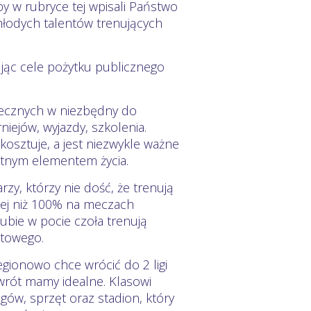
y w rubryce tej wpisali Państwo
młodych talentów trenujących
jąc cele pożytku publicznego
iecznych w niezbędny do
iejów, wyjazdy, szkolenia.
osztuje, a jest niezwykle ważne
stotnym elementem życia.
zy, którzy nie dość, że trenują
ęcej niż 100% na meczach
lubie w pocie czoła trenują
atowego.
egionowo chce wrócić do 2 ligi
wrót mamy idealne. Klasowi
gów, sprzęt oraz stadion, który