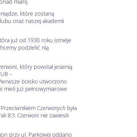
ponad miarę.
niądze, które zostaną
lubu oraz naszej akademii
óra już od 1930 roku istnieje
 chcemy podzielić nią
zerwoni
, który powstał jesienią
TUR –
. Pierwsze boisko utworzono
i
mieli już pełnowymiarowe
. Przeciwnikiem
Czerwonych
była
ali 8:3.
Czerwoni
nie zawiesili
adion przy ul. Parkowej oddano