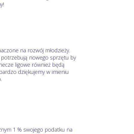
y!
naczone na rozwój młodzieży.
e potrzebują nowego sprzętu by
mecze ligowe również będą
 bardzo dziękujemy w imieniu
.
cznym 1 % swojego podatku na