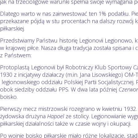
jak na trzecioligowe warunki spełnia swoje wymagania 
Dlatego warto w nas zainwestować ten 1% podatku. Pie
przekazane pójdą w stu procentach na dalszy rozwój k
piłkarskiej.
Przedstwiamy Państwu historię Legionovii Legionowo, kt
w krajowej piłce. Nasza długa tradycja została spisana i
z Państwem:
Protoplastą Legionovii był Robotniczy Klub Sportowy
C
1930 z inicjatywy działaczy (m.in. Jana Lisowskiego) OM-
legionowskiego oddziału Polskiej Partii Socjalistycznej
obok siedziby oddziału PPS. W dwa lata później
Czerwon
boisko.
Pierwszy mecz mistrzowski rozegrano w kwietniu 1932
żydowska drużyna
Hapoel
ze stolicy. Legionowianie wygr
piłkarskiej działalności także w czasie wojny i okupacji.
Po wojnie boisko piłkarskie miało różne lokalizacje, st