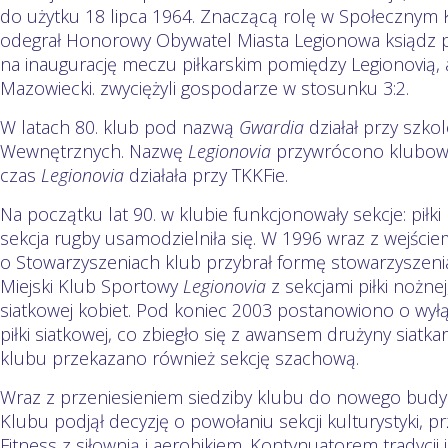
do użytku 18 lipca 1964. Znaczącą rolę w Społecznym
odegrał Honorowy Obywatel Miasta Legionowa ksiądz p
na inaugurację meczu piłkarskim pomiędzy Legionovią,
Mazowiecki. zwyciężyli gospodarze w stosunku 3:2.
W latach 80. klub pod nazwą
Gwardia
działał przy szko
Wewnętrznych. Nazwę
Legionovia
przywrócono klubowi 
czas
Legionovia
działała przy TKKFie.
Na początku lat 90. w klubie funkcjonowały sekcje: piłk
sekcja rugby usamodzielniła się. W 1996 wraz z wejści
o Stowarzyszeniach klub przybrał formę stowarzysze
Miejski Klub Sportowy
Legionovia
z sekcjami piłki nożnej
siatkowej kobiet. Pod koniec 2003 postanowiono o wyłą
piłki siatkowej, co zbiegło się z awansem drużyny siatkare
klubu przekazano również sekcję szachową.
Wraz z przeniesieniem siedziby klubu do nowego budy
Klubu podjął decyzję o powołaniu sekcji kulturystyki, 
Fitness z siłownią i aerobikiem. Kontynuatorem tradycji