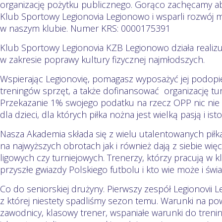
organizację pożytku publicznego. Gorąco zachęcamy ab
Klub Sportowy Legionovia Legionowo i wsparli rozwój 
w naszym klubie. Numer KRS: 0000175391
Klub Sportowy Legionovia KZB Legionowo działa realizu
w zakresie poprawy kultury fizycznej najmłodszych.
Wspierając Legionovię, pomagasz wyposażyć jej podop
treningów sprzęt, a także dofinansować organizację turn
Przekazanie 1% swojego podatku na rzecz OPP nic nie k
dla dzieci, dla których piłka nożna jest wielką pasją i i
Nasza Akademia składa się z wielu utalentowanych piłkar
na najwyższych obrotach jak i również dają z siebie wi
ligowych czy turniejowych. Trenerzy, którzy pracują w k
przyszłe gwiazdy Polskiego futbolu i kto wie może i świ
Co do seniorskiej drużyny. Pierwszy zespół Legionovii L
z której niestety spadliśmy sezon temu. Warunki na po
zawodnicy, klasowy trener, wspaniałe warunki do trenin