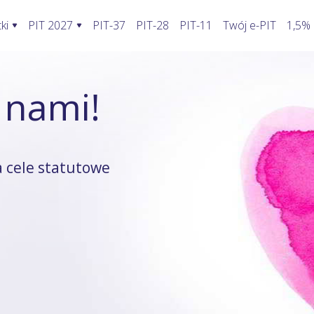
ki
PIT 2027
PIT-37
PIT-28
PIT-11
Twój e-PIT
1,5%
ormularze PIT 2027
Rozliczenie PIT 2027
Kalkulatory
 nami!
awić fakturę w KSeF?
PIT-28
Jak wypełnić PIT-2?
Kalkulator wynagrodzeń
oblemy stwarza KSeF?
PIT-36
Koszty uzyskania przychodu pracowni
Kalkulator walut
odatnika a KSeF
PIT-36L
Koszty uzyskania przychodu twórcy
Kalkulator odsetek PIT
 cele statutowe
wprowadzenia faktury do KSeF
PIT-37
Firma w domu
Kalkulator rozliczenia wspóln
enie faktury, gdy KSeF nie działa
PIT-38
Odliczenie składki zdrowotnej
Kalkulator zwrotu podatku
ie VAT z faktury poza KSeF
PIT-39
Działalność nierejestrowana
Kalkulator kilometrówki
rywatny a system KSeF
ruki PIT z załącznikami
Wybór formy opodatkowania
Kalkulator VAT