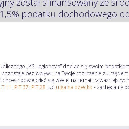
yjny został sfinansowany ze śr
1,5% podatku dochodowego od 
ublicznego „KS Legionovia” dzieląc się swoim podatkiem
l pozostaje bez wpływu na Twoje rozliczenie z urzęde
li chcesz dowiedzieć się więcej na temat najważniejszyc
IT 11
,
PIT 37
,
PIT 28
lub
ulga na dziecko
- zachęcamy do 