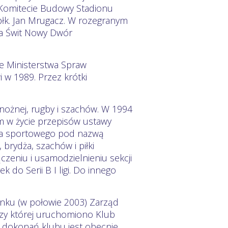
 Komitecie Budowy Stadionu
łk. Jan Mrugacz. W rozegranym
 a Świt Nowy Dwór
le Ministerstwa Spraw
w 1989. Przez krótki
i nożnej, rugby i szachów. W 1994
em w życie przepisów ustawy
nia sportowego pod nazwą
, brydża, szachów i piłki
czeniu i usamodzielnieniu sekcji
k do Serii B I ligi. Do innego
nku (w połowie 2003) Zarząd
przy której uruchomiono Klub
 i dokonań klubu jest obecnie