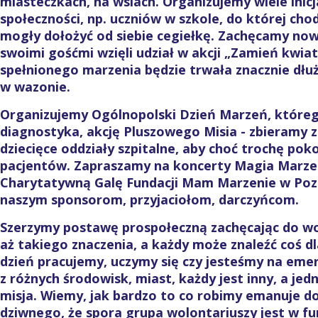
miasteczkach, na wsiach. Organizujemy wiele inic
społeczności, np. uczniów w szkole, do której chod
mogły dołożyć od siebie cegiełkę. Zachęcamy no
swoimi gośćmi wzięli udział w akcji „Zamień kwia
spełnionego marzenia będzie trwała znacznie dłuże
w wazonie.
Organizujemy Ogólnopolski Dzień Marzeń, któreg
diagnostyka, akcję Pluszowego Misia - zbieramy z
dziecięce oddziały szpitalne, aby choć trochę po
pacjentów. Zapraszamy na koncerty Magia Marze
Charytatywną Galę Fundacji Mam Marzenie w Poz
naszym sponsorom, przyjaciołom, darczyńcom.
Szerzymy postawę prospołeczną zachęcając do wo
aż takiego znaczenia, a każdy może znaleźć coś dl
dzień pracujemy, uczymy się czy jesteśmy na eme
z różnych środowisk, miast, każdy jest inny, a je
misja. Wiemy, jak bardzo to co robimy emanuje do
dziwnego, że spora grupa wolontariuszy jest w fund