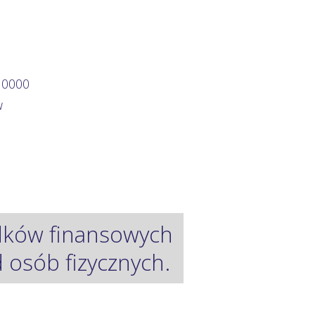
 0000
w
odków finansowych
osób fizycznych.