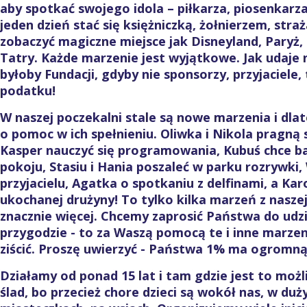
aby spotkać swojego idola – piłkarza, piosenkarza
jeden dzień stać się księżniczką, żołnierzem, str
zobaczyć magiczne miejsce jak Disneyland, Paryż,
Tatry. Każde marzenie jest wyjątkowe. Jak udaje n
byłoby Fundacji, gdyby nie sponsorzy, przyjaciele
podatku!
W naszej poczekalni stale są nowe marzenia i dlat
o pomoc w ich spełnieniu. Oliwka i Nikola pragną 
Kasper nauczyć się programowania, Kubuś chce 
pokoju, Stasiu i Hania poszaleć w parku rozrywki,
przyjacielu, Agatka o spotkaniu z delfinami, a Ka
ukochanej drużyny! To tylko kilka marzeń z naszej 
znacznie więcej. Chcemy zaprosić Państwa do udz
przygodzie - to za Waszą pomocą te i inne marzen
ziścić. Proszę uwierzyć - Państwa 1% ma ogromn
Działamy od ponad 15 lat i tam gdzie jest to moż
ślad, bo przecież chore dzieci są wokół nas, w duż