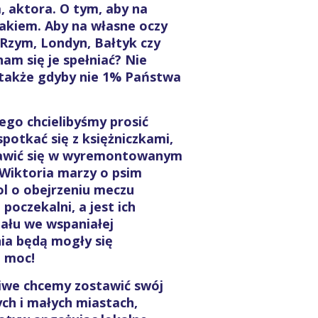
, aktora. O tym, aby na
ażakiem. Aby na własne oczy
 Rzym, Londyn, Bałtyk czy
am się je spełniać? Nie
, także gdyby nie 1% Państwa
ego chcielibyśmy prosić
spotkać się z księżniczkami,
bawić się w wyremontowanym
 Wiktoria marzy o psim
rol o obejrzeniu meczu
poczekalni, a jest ich
iału we wspaniałej
ia będą mogły się
ą moc!
liwe chcemy zostawić swój
ych i małych miastach,