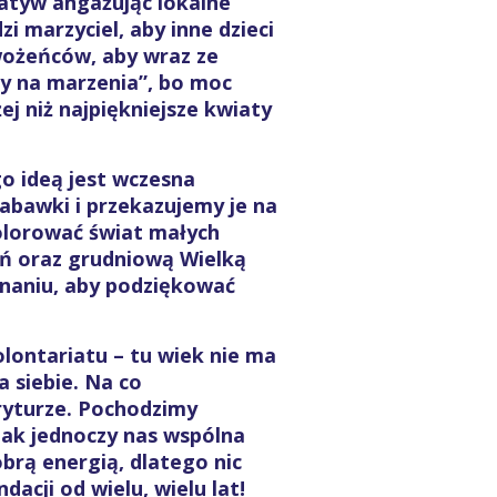
jatyw angażując lokalne
zi marzyciel, aby inne dzieci
wożeńców, aby wraz ze
ty na marzenia”, bo moc
j niż najpiękniejsze kwiaty
o ideą jest wczesna
abawki i przekazujemy je na
kolorować świat małych
ń oraz grudniową Wielką
naniu, aby podziękować
lontariatu – tu wiek nie ma
a siebie. Na co
ryturze. Pochodzimy
dnak jednoczy nas wspólna
brą energią, dlatego nic
acji od wielu, wielu lat!