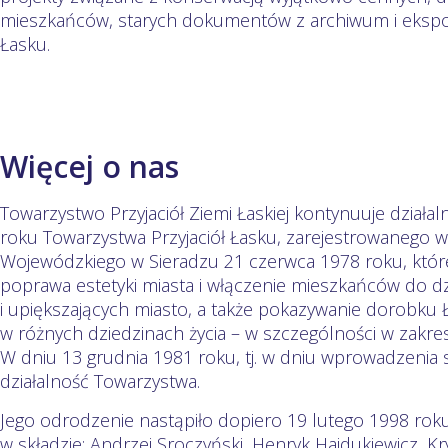
mieszkańców, starych dokumentów z archiwum i ekspo
Łasku.
Więcej o nas
Towarzystwo Przyjaciół Ziemi Łaskiej kontynuuje dział
roku Towarzystwa Przyjaciół Łasku, zarejestrowanego 
Wojewódzkiego w Sieradzu 21 czerwca 1978 roku, któ
poprawa estetyki miasta i włączenie mieszkańców do d
i upiększających miasto, a także pokazywanie dorobku 
w różnych dziedzinach życia – w szczególności w zakre
W dniu 13 grudnia 1981 roku, tj. w dniu wprowadzenia
działalność Towarzystwa.
Jego odrodzenie nastąpiło dopiero 19 lutego 1998 roku,
w składzie: Andrzej Sroczyński, Henryk Hajdukiewicz, K