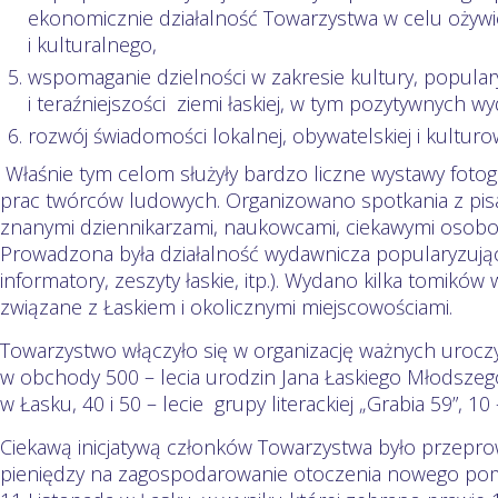
ekonomicznie działalność Towarzystwa w celu ożywi
i kulturalnego,
wspomaganie dzielności w zakresie kultury, popularyzac
i teraźniejszości ziemi łaskiej, w tym pozytywnych wyd
rozwój świadomości lokalnej, obywatelskiej i kulturow
Właśnie tym celom służyły bardzo liczne wystawy fotogr
prac twórców ludowych. Organizowano spotkania z pisar
znanymi dziennikarzami, naukowcami, ciekawymi osobo
Prowadzona była działalność wydawnicza popularyzująca 
informatory, zeszyty łaskie, itp.). Wydano kilka tomików 
związane z Łaskiem i okolicznymi miejscowościami.
Towarzystwo włączyło się w organizację ważnych uroczy
w obchody 500 – lecia urodzin Jana Łaskiego Młodszego, 
w Łasku, 40 i 50 – lecie grupy literackiej „Grabia 59”, 10
Ciekawą inicjatywą członków Towarzystwa było przeprow
pieniędzy na zagospodarowanie otoczenia nowego pom