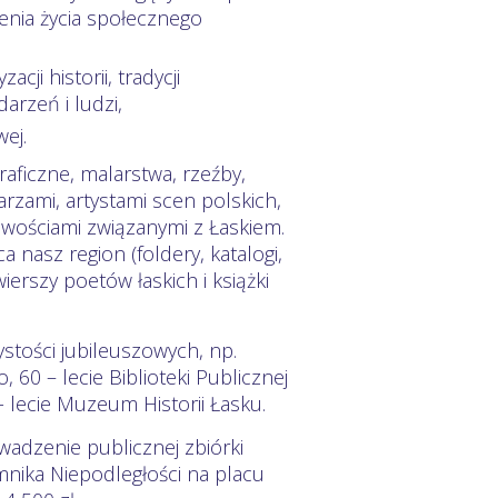
enia życia społecznego
ji historii, tradycji
arzeń i ludzi,
ej.
aficzne, malarstwa, rzeźby,
zami, artystami scen polskich,
wościami związanymi z Łaskiem.
nasz region (foldery, katalogi,
wierszy poetów łaskich i książki
stości jubileuszowych, np.
60 – lecie Biblioteki Publicznej
 - lecie Muzeum Historii Łasku.
adzenie publicznej zbiórki
nika Niepodległości na placu