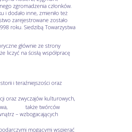
alnego zgromadzenia członków.
u i dodało inne, zmieniło też
ystwo zarejestrowane zostało
998 roku. Siedzibą Towarzystwa
oryczne głównie ze strony
że liczyć na ścisłą współpracę
storii i teraźniejszości oraz
cji oraz zwyczajów kulturowych,
arzystwa, także twórców
ewnątrz – wzbogacających
ospodarczymi mogącymi wspierać