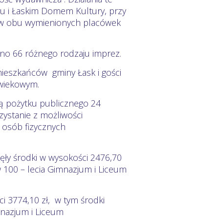
u i Łaskim Domem Kultury, przy
ów obu wymienionych placówek
no 66 różnego rodzaju imprez.
mieszkańców gminy Łask i gości
 wiekowym.
cją pożytku publicznego 24
zystanie z możliwości
osób fizycznych
ęły środki w wysokości 2476,70
w 100 – lecia Gimnazjum i Liceum
i 3774,10 zł, w tym środki
mnazjum i Liceum