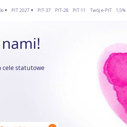
ki
PIT 2027
PIT-37
PIT-28
PIT-11
Twój e-PIT
1,5%
ormularze PIT 2027
Rozliczenie PIT 2027
Kalkulatory
 nami!
awić fakturę w KSeF?
PIT-28
Jak wypełnić PIT-2?
Kalkulator wynagrodzeń
oblemy stwarza KSeF?
PIT-36
Koszty uzyskania przychodu pracowni
Kalkulator walut
odatnika a KSeF
PIT-36L
Koszty uzyskania przychodu twórcy
Kalkulator odsetek PIT
 cele statutowe
wprowadzenia faktury do KSeF
PIT-37
Firma w domu
Kalkulator rozliczenia wspóln
enie faktury, gdy KSeF nie działa
PIT-38
Odliczenie składki zdrowotnej
Kalkulator zwrotu podatku
ie VAT z faktury poza KSeF
PIT-39
Działalność nierejestrowana
Kalkulator kilometrówki
rywatny a system KSeF
ruki PIT z załącznikami
Wybór formy opodatkowania
Kalkulator VAT