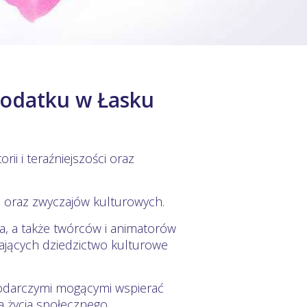
podatku w Łasku
orii i teraźniejszości oraz
i oraz zwyczajów kulturowych.
wa, a także twórców i animatorów
cających dziedzictwo kulturowe
podarczymi mogącymi wspierać
a życia społecznego