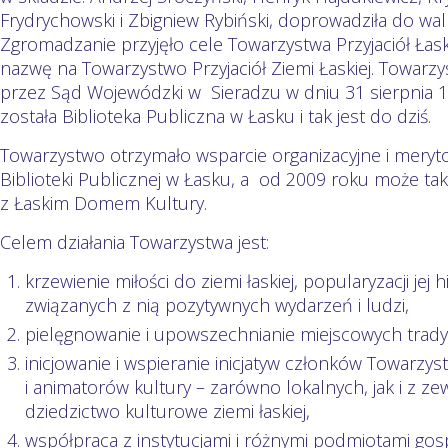
Frydrychowski i Zbigniew Rybiński, doprowadziła do w
Zgromadzanie przyjęło cele Towarzystwa Przyjaciół Łask
nazwę na Towarzystwo Przyjaciół Ziemi Łaskiej. Towarz
przez Sąd Wojewódzki w Sieradzu w dniu 31 sierpnia 1
została Biblioteka Publiczna w Łasku i tak jest do dziś.
Towarzystwo otrzymało wsparcie organizacyjne i meryt
Biblioteki Publicznej w Łasku, a od 2009 roku może tak
z Łaskim Domem Kultury.
Celem działania Towarzystwa jest:
krzewienie miłości do ziemi łaskiej, popularyzacji jej hi
związanych z nią pozytywnych wydarzeń i ludzi,
pielęgnowanie i upowszechnianie miejscowych trady
inicjowanie i wspieranie inicjatyw członków Tow
i animatorów kultury – zarówno lokalnych, jak i z z
dziedzictwo kulturowe ziemi łaskiej,
współpraca z instytucjami i różnymi podmiotami g