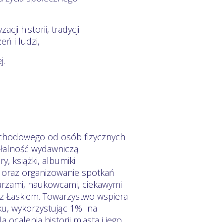
ji historii, tradycji
eń i ludzi,
j.
chodowego od osób fizycznych
iałalność wydawniczą
y, książki, albumiki
.) oraz organizowanie spotkań
karzami, naukowcami, ciekawymi
z Łaskiem. Towarzystwo wspiera
sku, wykorzystując 1% na
ocalenia historii miasta i jego