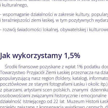
i kulturalnego,
- wspomaganie działalności w zakresie kultury, popularyzac
i teraźniejszości ziemi łaskiej, w tym pozytywnych wydarz
- rozwój świadomości lokalnej, obywatelskiej i kulturowe
Jak wykorzystamy 1,5%
Środki finansowe pozyskane z wpłat 1% podatku do
Towarzystwo Przyjaciół Ziemi Łaskiej przeznacza na dz
popularyzującą nasz region (foldery, katalogi, informator
pocztówkowe ze starymi fotografiami Łasku i okolic itp
z pisarzami, artystami scen polskich, znanymi dzienni
osobowościami związanymi historycznie i emocjonalne 
działalność Istniejącego od 22 lat Muzeum Historii Ła
projekty związane z konserwacją wyjątkowo cennych, dla 