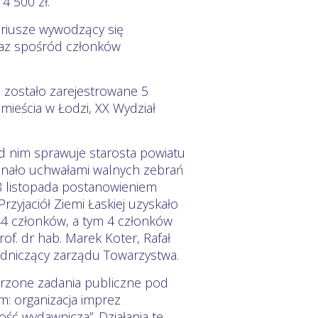
4 500 zł.
ariusze wywodzący się
az spośród członków
u zostało zarejestrowane 5
ieścia w Łodzi, XX Wydział
d nim sprawuje starosta powiatu
konało uchwałami walnych zebrań
 28 listopada postanowieniem
zyjaciół Ziemi Łaskiej uzyskało
 44 członków, a tym 4 członków
f. dr hab. Marek Koter, Rafał
wodniczący zarządu Towarzystwa.
rzone zadania publiczne pod
m: organizacja imprez
ość wydawnicza”. Działania te