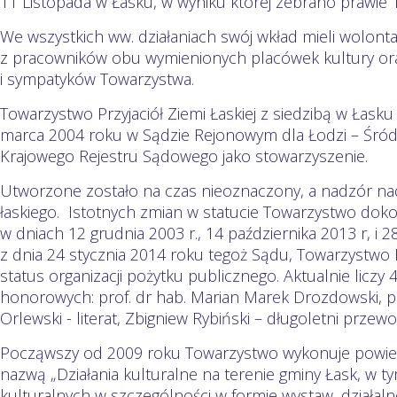
11 Listopada w Łasku, w wyniku której zebrano prawie 1
We wszystkich ww. działaniach swój wkład mieli wolont
z pracowników obu wymienionych placówek kultury or
i sympatyków Towarzystwa.
Towarzystwo Przyjaciół Ziemi Łaskiej z siedzibą w Łask
marca 2004 roku w Sądzie Rejonowym dla Łodzi – Śródm
Krajowego Rejestru Sądowego jako stowarzyszenie.
Utworzone zostało na czas nieoznaczony, a nadzór na
łaskiego. Istotnych zmian w statucie Towarzystwo do
w dniach 12 grudnia 2003 r., 14 października 2013 r, i
z dnia 24 stycznia 2014 roku tegoż Sądu, Towarzystwo Pr
status organizacji pożytku publicznego. Aktualnie liczy
honorowych: prof. dr hab. Marian Marek Drozdowski, pro
Orlewski - literat, Zbigniew Rybiński – długoletni prze
Począwszy od 2009 roku Towarzystwo wykonuje powie
nazwą „Działania kulturalne na terenie gminy Łask, w ty
kulturalnych w szczególności w formie wystaw, działaln