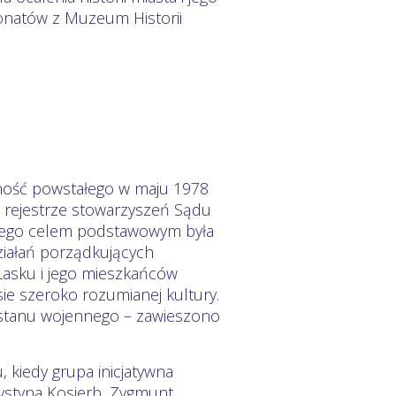
natów z Muzeum Historii
alność powstałego w maju 1978
w rejestrze stowarzyszeń Sądu
rego celem podstawowym była
ziałań porządkujących
Łasku i jego mieszkańców
sie szeroko rozumianej kultury.
 stanu wojennego – zawieszono
 kiedy grupa inicjatywna
rystyna Kosierb, Zygmunt