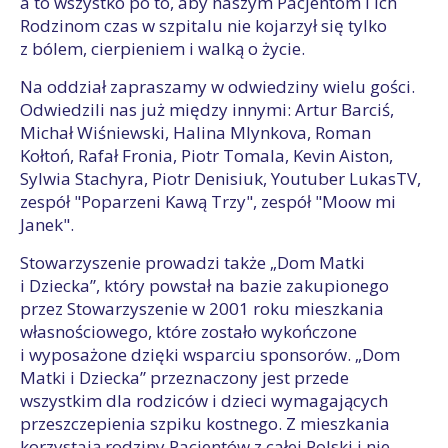
a to wszystko po to, aby naszym Pacjentom i ich
Rodzinom czas w szpitalu nie kojarzył się tylko
z bólem, cierpieniem i walką o życie.
Na oddział zapraszamy w odwiedziny wielu gości.
Odwiedzili nas już między innymi: Artur Barciś,
Michał Wiśniewski, Halina Mlynkova, Roman
Kołtoń, Rafał Fronia, Piotr Tomala, Kevin Aiston,
Sylwia Stachyra, Piotr Denisiuk, Youtuber LukasTV,
zespół "Poparzeni Kawą Trzy", zespół "Moow mi
Janek".
Stowarzyszenie prowadzi także „Dom Matki
i Dziecka”, który powstał na bazie zakupionego
przez Stowarzyszenie w 2001 roku mieszkania
własnościowego, które zostało wykończone
i wyposażone dzięki wsparciu sponsorów. „Dom
Matki i Dziecka” przeznaczony jest przede
wszystkim dla rodziców i dzieci wymagających
przeszczepienia szpiku kostnego. Z mieszkania
korzystają rodziny Pacjentów z całej Polski i nie