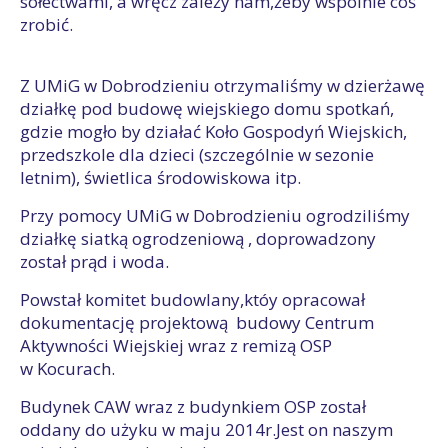
sołectwami, a wręcz zależy nam,żeby wspólnie coś
zrobić.
Z UMiG w Dobrodzieniu otrzymaliśmy w dzierżawę
działkę pod budowę wiejskiego domu spotkań,
gdzie mogło by działać Koło Gospodyń Wiejskich,
przedszkole dla dzieci (szczególnie w sezonie
letnim), świetlica środowiskowa itp.
Przy pomocy UMiG w Dobrodzieniu ogrodziliśmy
działkę siatką ogrodzeniową , doprowadzony
został prąd i woda.
Powstał komitet budowlany,któy opracował
dokumentację projektową budowy Centrum
Aktywności Wiejskiej wraz z remizą OSP
w Kocurach.
Budynek CAW wraz z budynkiem OSP został
oddany do użyku w maju 2014r.Jest on naszym