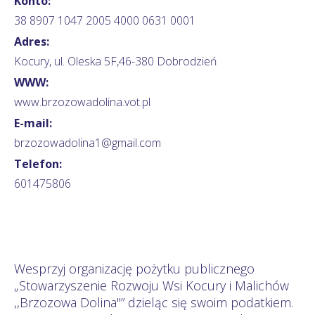
Konto:
38 8907 1047 2005 4000 0631 0001
Adres:
Kocury, ul. Oleska 5F,46-380 Dobrodzień
WWW:
www.brzozowadolina.vot.pl
E-mail:
brzozowadolina1@gmail.com
Telefon:
601475806
Wesprzyj organizację pożytku publicznego
„Stowarzyszenie Rozwoju Wsi Kocury i Malichów
,,Brzozowa Dolina''” dzieląc się swoim podatkiem.