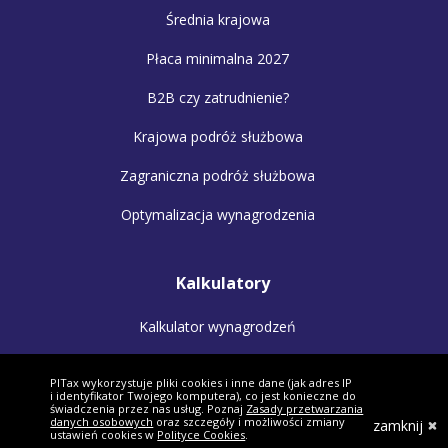
Średnia krajowa
Płaca minimalna 2027
B2B czy zatrudnienie?
Krajowa podróż służbowa
Zagraniczna podróż służbowa
Optymalizacja wynagrodzenia
Kalkulatory
Kalkulator wynagrodzeń
Kalkulator małżonków
PITax wykorzystuje pliki cookies i inne dane (jak adres IP
i identyfikator Twojego komputera), co jest konieczne do
Kalkulator VAT
świadczenia przez nas usług. Poznaj
Zasady przetwarzania
danych osobowych
oraz szczegóły i możliwości zmiany
zamknij
ustawień cookies w
Polityce Cookies
.
Kalkulator odsetek PIT