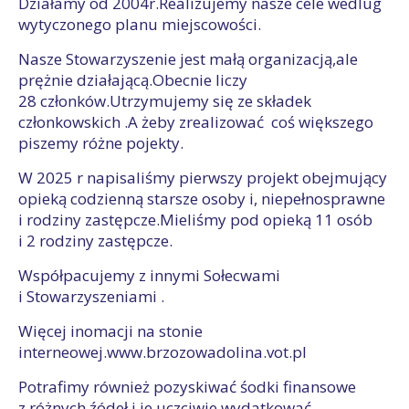
Działamy od 2004r.Realizujemy nasze cele wedlug
wytyczonego planu miejscowości.
Nasze Stowarzyszenie jest małą organizacją,ale
prężnie działającą.Obecnie liczy
28 członków.Utrzymujemy się ze składek
członkowskich .A żeby zrealizować coś większego
piszemy różne pojekty.
W 2025 r napisaliśmy pierwszy projekt obejmujący
opieką codzienną starsze osoby i, niepełnosprawne
i rodziny zastępcze.Mieliśmy pod opieką 11 osób
i 2 rodziny zastępcze.
Współpacujemy z innymi Sołecwami
i Stowarzyszeniami .
Więcej inomacji na stonie
interneowej.www.brzozowadolina.vot.pl
Potrafimy również pozyskiwać śodki finansowe
z różnych źódeł i je uczciwie wydatkować.