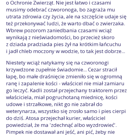
o Ochronie Zwierząt. Nie jest łatwo i czasami
musimy odebrać czworonoga, bo zagraża mu
utrata zdrowia czy życia, ale na szczęście udaje się
też przekonywać ludzi, że warto dbać o zwierzaka.
Wbrew pozorom zaniedbania czasami wciąż
wynikają z nieświadomości, bo przecież skoro
z dziada pradziada pies żył na krótkim łańcuchu
i jadł chleb moczony w wodzie, to tak jest dobrze...
Niestety wciąż natykamy się na czworonogi
krzywdzone zupełnie świadomie... Cezar stracił
łapę, bo małe draśnięcie zmieniło się w ogromną
ranę i zapalenie kości - właścicel nie miał zamiaru
go leczyć. Kadli został przejechany traktorem przez
właściciela, miał pogruchotaną miednicę, kości
udowe i strzałkowe, nikt go nie zabrał do
weterynarza, wszystko się zrosło samo i pies cierpi
do dziś. Atosa przejechał kurier, właściciel
powiedział, że ma 'zdechnąć albo wyzdrowieć'.
Pimpek nie dostawał ani jeść, ani pić, żeby nie