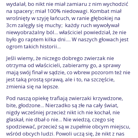
wydalał, bo nikt nie miał zamiaru z nim wychodzić
na spacery; miał 100% niedowagi. Kombat miał
wrośnięty w szyję łańcuch, w ranie głębokiej na
3cm zalęgły się muchy; każdy ruch wywoływał
niewyobrażalny ból... właściciel powiedział, że nie
było go raptem kilka dni.... W naszych głowach jest
ogrom takich historii...
Jeśli wiemy, że niczego dobrego zwierzak nie
otrzyma od właścicieli, zabieramy go, a sprawy
mają swój finał w sądzie, co wbrew pozorom też nie
jest taką prostą sprawą, ale i to, na szczęście,
zmienia się na lepsze.
Pod naszą opiekę trafiają zwierzaki krzywdzone,
bite, głodzone... Nierzadko są złe na cały świat,
nigdy wcześniej przecież nikt ich nie kochał, nie
głaskał, nie dbał o nie... Nie wiedzą, czego się
spodziewać, przecież są w zupełnie obcym miejscu,
wśród obcych ludzi. Powoli uczą się, że nikt z nas