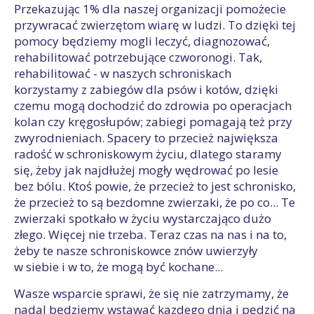
Przekazując 1% dla naszej organizacji pomożecie
przywracać zwierzętom wiarę w ludzi. To dzięki tej
pomocy będziemy mogli leczyć, diagnozować,
rehabilitować potrzebujące czworonogi. Tak,
rehabilitować - w naszych schroniskach
korzystamy z zabiegów dla psów i kotów, dzięki
czemu mogą dochodzić do zdrowia po operacjach
kolan czy kręgosłupów; zabiegi pomagają też przy
zwyrodnieniach. Spacery to przecież największa
radość w schroniskowym życiu, dlatego staramy
się, żeby jak najdłużej mogły wędrować po lesie
bez bólu. Ktoś powie, że przecież to jest schronisko,
że przecież to są bezdomne zwierzaki, że po co... Te
zwierzaki spotkało w życiu wystarczająco dużo
złego. Więcej nie trzeba. Teraz czas na nas i na to,
żeby te nasze schroniskowce znów uwierzyły
w siebie i w to, że mogą być kochane...
Wasze wsparcie sprawi, że się nie zatrzymamy, że
nadal będziemy wstawać kazdego dnia i pędzić na