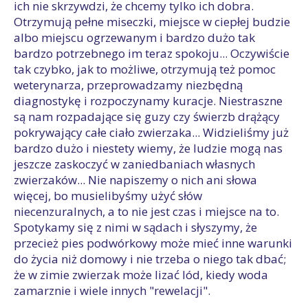
ich nie skrzywdzi, że chcemy tylko ich dobra.
Otrzymują pełne miseczki, miejsce w ciepłej budzie
albo miejscu ogrzewanym i bardzo dużo tak
bardzo potrzebnego im teraz spokoju... Oczywiście
tak czybko, jak to możliwe, otrzymują też pomoc
weterynarza, przeprowadzamy niezbędną
diagnostykę i rozpoczynamy kuracje. Niestraszne
są nam rozpadające się guzy czy świerzb drążący
pokrywający całe ciało zwierzaka... Widzieliśmy już
bardzo dużo i niestety wiemy, że ludzie mogą nas
jeszcze zaskoczyć w zaniedbaniach własnych
zwierzaków... Nie napiszemy o nich ani słowa
więcej, bo musielibyśmy użyć słów
niecenzuralnych, a to nie jest czas i miejsce na to.
Spotykamy się z nimi w sądach i słyszymy, że
przecież pies podwórkowy może mieć inne warunki
do życia niż domowy i nie trzeba o niego tak dbać;
że w zimie zwierzak może lizać lód, kiedy woda
zamarznie i wiele innych "rewelacji".