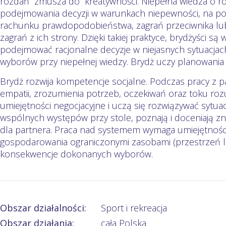
rozdań zmusza do kreatywności. Niepełna wiedza o r
podejmowania decyzji w warunkach niepewności, na pod
rachunku prawdopodobieństwa, zagrań przeciwnika lub 
zagrań z ich strony. Dzięki takiej praktyce, brydżyści są
podejmować racjonalne decyzje w niejasnych sytuacjac
wyborów przy niepełnej wiedzy. Brydż uczy planowania i 
Brydż rozwija kompetencje socjalne. Podczas pracy z p
empatii, zrozumienia potrzeb, oczekiwań oraz toku roz
umiejętności negocjacyjne i uczą się rozwiązywać sytua
wspólnych występów przy stole, poznają i doceniają z
dla partnera. Praca nad systemem wymaga umiejętności
gospodarowania ograniczonymi zasobami (przestrzeń li
konsekwencje dokonanych wyborów.
Obszar działalności:
Sport i rekreacja
Obszar działania:
cała Polska