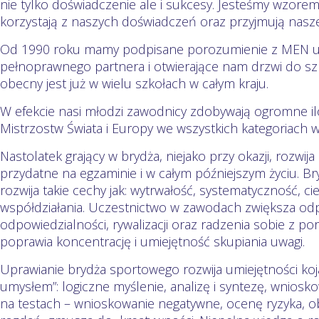
nie tylko doświadczenie ale i sukcesy. Jesteśmy wzorem 
korzystają z naszych doświadczeń oraz przyjmują nasz
Od 1990 roku mamy podpisane porozumienie z MEN u
pełnoprawnego partnera i otwierające nam drzwi do szk
obecny jest już w wielu szkołach w całym kraju.
W efekcie nasi młodzi zawodnicy zdobywają ogromne il
Mistrzostw Świata i Europy we wszystkich kategoriach 
Nastolatek grający w brydża, niejako przy okazji, rozwi
przydatne na egzaminie i w całym późniejszym życiu. Br
rozwija takie cechy jak: wytrwałość, systematyczność, ci
współdziałania. Uczestnictwo w zawodach zwiększa odp
odpowiedzialności, rywalizacji oraz radzenia sobie z po
poprawia koncentrację i umiejętność skupiania uwagi.
Uprawianie brydża sportowego rozwija umiejętności ko
umysłem”: logiczne myślenie, analizę i syntezę, wnios
na testach – wnioskowanie negatywne, ocenę ryzyka, o