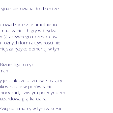
cyjna skierowana do dzieci ze
wyprowadzanie z osamotnienia
nauczanie ich gry w brydża.
ość aktywnego uczestnictwa
a rożnych form aktywności nie
niejsza ryzyko demencji w tym
Biznesliga to cykl
rmami.
est fakt, że uczniowie mający
niki w nauce w porównaniu
pomocy kart, czystym pojedynkiem
hazardową grą karcianą.
Związku i mamy w tym zakresie