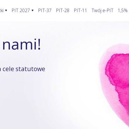
ki
PIT 2027
PIT-37
PIT-28
PIT-11
Twój e-PIT
1,5%
ormularze PIT 2027
Rozliczenie PIT 2027
Kalkulatory
 nami!
awić fakturę w KSeF?
PIT-28
Jak wypełnić PIT-2?
Kalkulator wynagrodzeń
oblemy stwarza KSeF?
PIT-36
Koszty uzyskania przychodu pracowni
Kalkulator walut
odatnika a KSeF
PIT-36L
Koszty uzyskania przychodu twórcy
Kalkulator odsetek PIT
 cele statutowe
wprowadzenia faktury do KSeF
PIT-37
Firma w domu
Kalkulator rozliczenia wspóln
enie faktury, gdy KSeF nie działa
PIT-38
Odliczenie składki zdrowotnej
Kalkulator zwrotu podatku
ie VAT z faktury poza KSeF
PIT-39
Działalność nierejestrowana
Kalkulator kilometrówki
rywatny a system KSeF
ruki PIT z załącznikami
Wybór formy opodatkowania
Kalkulator VAT