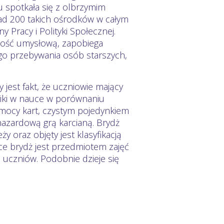
 spotkała się z olbrzymim
ad 200 takich ośrodków w całym
 Pracy i Polityki Społecznej.
ność umysłową, zapobiega
go przebywania osób starszych,
est fakt, że uczniowie mający
niki w nauce w porównaniu
pomocy kart, czystym pojedynkiem
hazardową grą karcianą. Brydż
y oraz objęty jest klasyfikacją
ce brydż jest przedmiotem zajęć
uczniów. Podobnie dzieje się