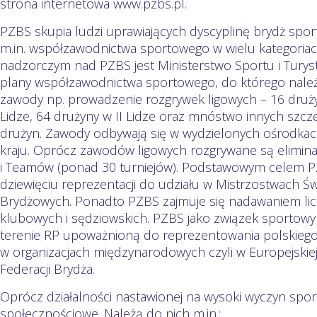
strona internetowa www.pzbs.pl.
PZBS skupia ludzi uprawiających dyscyplinę brydż spor
m.in. współzawodnictwa sportowego w wielu kategori
nadzorczym nad PZBS jest Ministerstwo Sportu i Turyst
plany współzawodnictwa sportowego, do którego należy
zawody np. prowadzenie rozgrywek ligowych – 16 drużyn
Lidze, 64 drużyny w II Lidze oraz mnóstwo innych szcze
drużyn. Zawody odbywają się w wydzielonych ośrodkac
kraju. Oprócz zawodów ligowych rozgrywane są eliminac
i Teamów (ponad 30 turniejów). Podstawowym celem P
dziewięciu reprezentacji do udziału w Mistrzostwach Św
Brydżowych. Ponadto PZBS zajmuje się nadawaniem lice
klubowych i sędziowskich. PZBS jako związek sportowy 
terenie RP upoważnioną do reprezentowania polskieg
w organizacjach międzynarodowych czyli w Europejskiej
Federacji Brydża.
Oprócz działalności nastawionej na wysoki wyczyn sp
społecznościowe. Należą do nich m.in.: