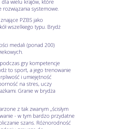
dla wielu krajów, które
e rozwiązania systemowe.
znające PZBS jako
ół wszelkiego typu. Brydż
ości medali (ponad 200)
wiekowych.
ja podczas gry kompetencje
ydż to sport, a jego trenowanie
erpliwość i umiejętność
orność na stres, uczy
rażkami. Granie w brydża
jarzone z tak zwanym „ścisłym
kowanie - w tym bardzo przydatne
bliczanie szans. Różnorodność