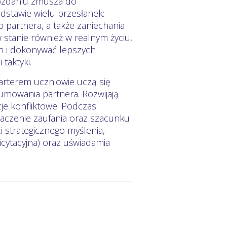
ozdaniu zmusza do
stawie wielu przesłanek:
partnera, a także zaniechania
 w stanie również w realnym życiu,
h i dokonywać lepszych
taktyki.
arterem uczniowie uczą się
umowania partnera. Rozwijają
cje konfliktowe. Podczas
naczenie zaufania oraz szacunku
 strategicznego myślenia,
cytacyjna) oraz uświadamia