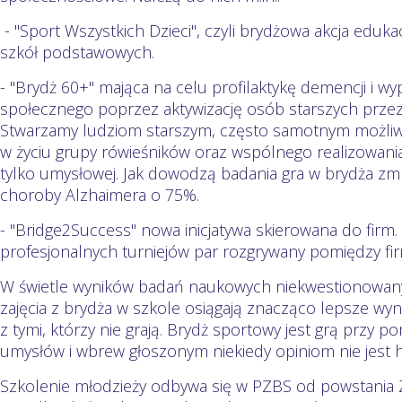
- "Sport Wszystkich Dzieci", czyli brydżowa akcja eduka
szkół podstawowych.
- "Brydż 60+" mająca na celu profilaktykę demencji i 
społecznego poprzez aktywizację osób starszych przez 
Stwarzamy ludziom starszym, często samotnym możliw
w życiu grupy rówieśników oraz wspólnego realizowani
tylko umysłowej. Jak dowodzą badania gra w brydża zm
choroby Alzhaimera o 75%.
- "Bridge2Success" nowa inicjatywa skierowana do firm. 
profesjonalnych turniejów par rozgrywany pomiędzy fi
W świetle wyników badań naukowych niekwestionowany j
zajęcia z brydża w szkole osiągają znacząco lepsze wy
z tymi, którzy nie grają. Brydż sportowy jest grą przy 
umysłów i wbrew głoszonym niekiedy opiniom nie jest 
Szkolenie młodzieży odbywa się w PZBS od powstania 