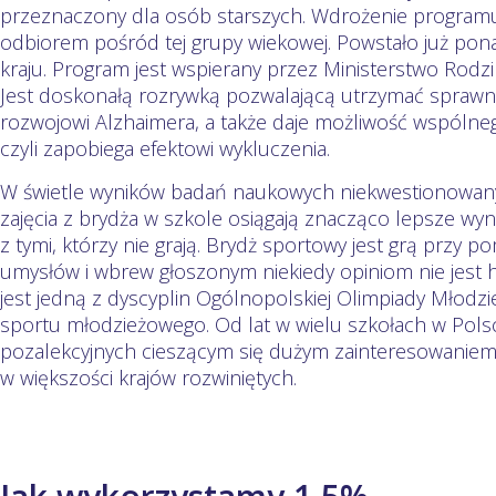
przeznaczony dla osób starszych. Wdrożenie programu
odbiorem pośród tej grupy wiekowej. Powstało już pon
kraju. Program jest wspierany przez Ministerstwo Rodziny
Jest doskonałą rozrywką pozwalającą utrzymać spraw
rozwojowi Alzhaimera, a także daje możliwość wspólne
czyli zapobiega efektowi wykluczenia.
W świetle wyników badań naukowych niekwestionowany j
zajęcia z brydża w szkole osiągają znacząco lepsze wy
z tymi, którzy nie grają. Brydż sportowy jest grą przy 
umysłów i wbrew głoszonym niekiedy opiniom nie jest 
jest jedną z dyscyplin Ogólnopolskiej Olimpiady Młodzież
sportu młodzieżowego. Od lat w wielu szkołach w Pols
pozalekcyjnych cieszącym się dużym zainteresowaniem 
w większości krajów rozwiniętych.