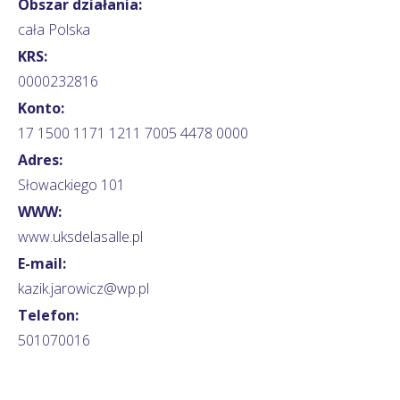
Obszar działania:
cała Polska
KRS:
0000232816
Konto:
17 1500 1171 1211 7005 4478 0000
Adres:
Słowackiego 101
WWW:
www.uksdelasalle.pl
E-mail:
kazik.jarowicz@wp.pl
Telefon:
501070016