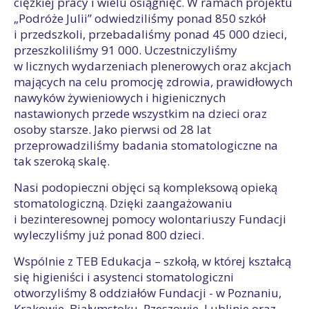
ciężkiej pracy i wielu osiągnięć. W ramach projektu
„Podróże Julii” odwiedziliśmy ponad 850 szkół
i przedszkoli, przebadaliśmy ponad 45 000 dzieci,
przeszkoliliśmy 91 000. Uczestniczyliśmy
w licznych wydarzeniach plenerowych oraz akcjach
mających na celu promocję zdrowia, prawidłowych
nawyków żywieniowych i higienicznych
nastawionych przede wszystkim na dzieci oraz
osoby starsze. Jako pierwsi od 28 lat
przeprowadziliśmy badania stomatologiczne na
tak szeroką skalę.
Nasi podopieczni objęci są kompleksową opieką
stomatologiczną. Dzięki zaangażowaniu
i bezinteresownej pomocy wolontariuszy Fundacji
wyleczyliśmy już ponad 800 dzieci.
Wspólnie z TEB Edukacja – szkołą, w której kształcą
się higieniści i asystenci stomatologiczni
otworzyliśmy 8 oddziałów Fundacji - w Poznaniu,
Krakowie, Białymstoku, Rzeszowie, Lublinie oraz