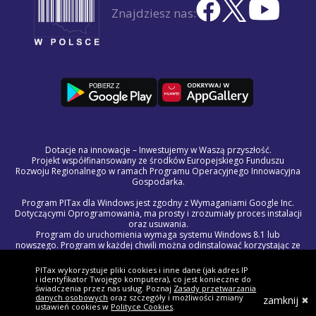
Znajdziesz nas:
Dotacje na innowacje – Inwestujemy w Waszą przyszłość.
Projekt współfinansowany ze środków Europejskiego Funduszu
Rozwoju Regionalnego w ramach Programu Operacyjnego Innowacyjna
Gospodarka.
Program PITax dla Windows jest zgodny z Wymaganiami Google Inc.
Dotyczącymi Oprogramowania, ma prosty i zrozumiały proces instalacji
oraz usuwania.
Program do uruchomienia wymaga systemu Windows 8.1 lub
nowszego. Program w każdej chwili można odinstalować korzystając ze
standardowych procedur systemu Windows.
Treść licencji na program PITax dla Windows jest częścią Regulaminu
PITax wykorzystuje pliki cookies i inne dane (jak adres IP
Świadczenia Usług Drogą Elektroniczną.
i identyfikator Twojego komputera), co jest konieczne do
W razie wystąpienia problemów technicznych lub błędów w programie,
świadczenia przez nas usług. Poznaj
Zasady przetwarzania
prosimy o kontakt z naszym zespołem wsparcia pod adresem
danych osobowych
oraz szczegóły i możliwości zmiany
zamknij
ustawień cookies w
Polityce Cookies
.
pomoc@pitax.pl.