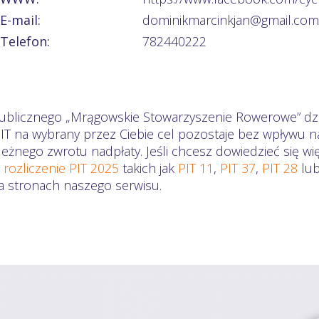
E-mail:
dominikmarcinkjan@gmail.com
Telefon:
782440222
publicznego „Mrągowskie Stowarzyszenie Rowerowe” dzi
PIT na wybrany przez Ciebie cel pozostaje bez wpływu n
eżnego zwrotu nadpłaty. Jeśli chcesz dowiedzieć się wi
a
rozliczenie PIT 2025
takich jak
PIT 11
,
PIT 37
,
PIT 28
lu
na stronach naszego serwisu.