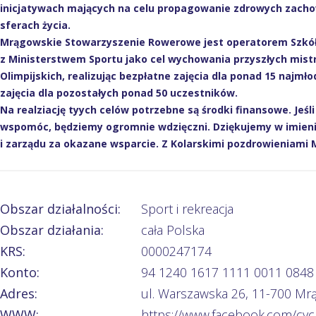
inicjatywach mających na celu propagowanie zdrowych zacho
sferach życia.
Mrągowskie Stowarzyszenie Rowerowe jest operatorem Szkół
z Ministerstwem Sportu jako cel wychowania przyszłych mist
Olimpijskich, realizując bezpłatne zajęcia dla ponad 15 najm
zajęcia dla pozostałych ponad 50 uczestników.
Na realziację tyych celów potrzebne są środki finansowe. Jeśl
wspomóc, będziemy ogromnie wdzięczni. Dziękujemy w imien
i zarządu za okazane wsparcie. Z Kolarskimi pozdrowieniami
Obszar działalności:
Sport i rekreacja
Obszar działania:
cała Polska
KRS:
0000247174
Konto:
94 1240 1617 1111 0011 0848
Adres:
ul. Warszawska 26, 11-700 M
WWW:
https://www.facebook.com/cyc