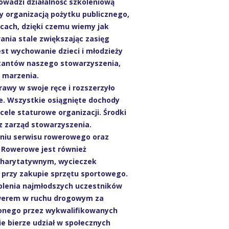
wadzi działalność szkoleniową
my organizacją pożytku publicznego,
icach, dzięki czemu wiemy jak
nia stale zwiększając zasięg
est wychowanie dzieci i młodzieży
ntantów naszego stowarzyszenia,
i marzenia.
awy w swoje ręce i rozszerzyło
we. Wszystkie osiągnięte dochody
 cele staturowe organizacji. Środki
z zarząd stowarzyszenia.
eniu serwisu rowerowego oraz
 Rowerowe jest również
charytatywnym, wycieczek
a przy zakupie sprzętu sportowego.
lenia najmłodszych uczestników
owerem w ruchu drogowym za
nego przez wykwalifikowanych
 bierze udział w społecznych