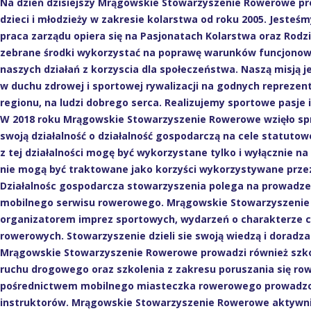
Na dzień dzisiejszy Mrągowskie Stowarzyszenie Rowerowe pro
dzieci i młodzieży w zakresie kolarstwa od roku 2005. Jesteś
praca zarządu opiera się na Pasjonatach Kolarstwa oraz Rodz
zebrane środki wykorzystać na poprawę warunków funcjonowa
naszych działań z korzyscia dla społeczeństwa. Naszą misją j
w duchu zdrowej i sportowej rywalizacji na godnych repreze
regionu, na ludzi dobrego serca. Realizujemy sportowe pasje 
W 2018 roku Mrągowskie Stowarzyszenie Rowerowe wzięło spr
swoją działalność o działalność gospodarczą na cele statuto
z tej działalności mogę być wykorzystane tylko i wyłącznie na
nie mogą być traktowane jako korzyści wykorzystywane prze
Działalnośc gospodarcza stowarzyszenia polega na prowadz
mobilnego serwisu rowerowego. Mrągowskie Stowarzyszenie
organizatorem imprez sportowych, wydarzeń o charakterze 
rowerowych. Stowarzyszenie dzieli sie swoją wiedzą i doradz
Mrągowskie Stowarzyszenie Rowerowe prowadzi również szko
ruchu drogowego oraz szkolenia z zakresu poruszania się r
pośrednictwem mobilnego miasteczka rowerowego prowadzo
instruktorów. Mrągowskie Stowarzyszenie Rowerowe aktywnie