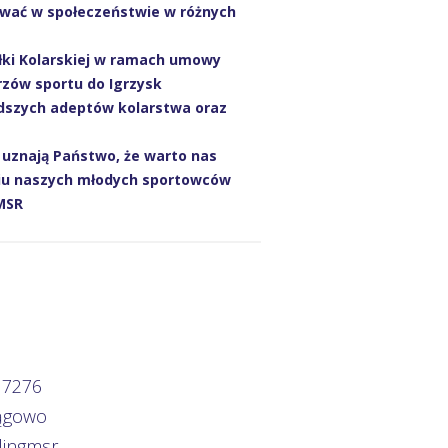
wać w społeczeństwie w różnych
ki Kolarskiej w ramach umowy
rzów sportu do Igrzysk
łodszych adeptów kolarstwa oraz
i uznają Państwo, że warto nas
iu naszych młodych sportowców
 MSR
 7276
rągowo
lingmsr