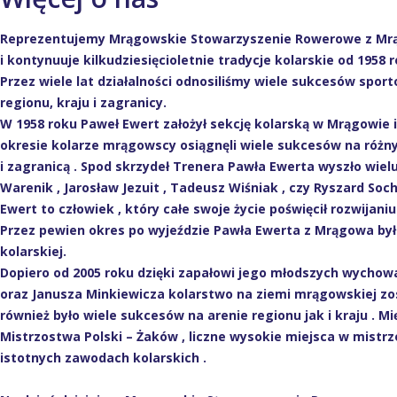
Reprezentujemy Mrągowskie Stowarzyszenie Rowerowe z Mrą
i kontynuuje kilkudziesięcioletnie tradycje kolarskie od 1958 
Przez wiele lat działalności odnosiliśmy wiele sukcesów spor
regionu, kraju i zagranicy.
W 1958 roku Paweł Ewert założył sekcję kolarską w Mrągowie i
okresie kolarze mrągowscy osiągnęli wiele sukcesów na różny
i zagranicą . Spod skrzydeł Trenera Pawła Ewerta wyszło wiel
Warenik , Jarosław Jezuit , Tadeusz Wiśniak , czy Ryszard Socha
Ewert to człowiek , który całe swoje życie poświęcił rozwijani
Przez pewien okres po wyjeździe Pawła Ewerta z Mrągowa była
kolarskiej.
Dopiero od 2005 roku dzięki zapałowi jego młodszych wychow
oraz Janusza Minkiewicza kolarstwo na ziemi mrągowskiej z
również było wiele sukcesów na arenie regionu jak i kraju . 
Mistrzostwa Polski – Żaków , liczne wysokie miejsca w mist
istotnych zawodach kolarskich .