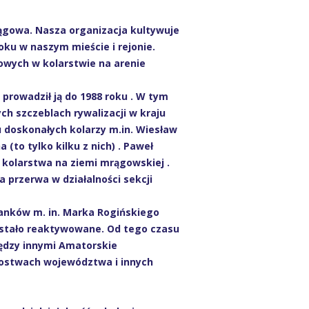
gowa. Nasza organizacja kultywuje
roku w naszym mieście i rejonie.
towych w kolarstwie na arenie
 prowadził ją do 1988 roku . W tym
ch szczeblach rywalizacji w kraju
u doskonałych kolarzy m.in. Wiesław
 (to tylko kilku z nich) . Paweł
u kolarstwa na ziemi mrągowskiej .
 przerwa w działalności sekcji
anków m. in. Marka Rogińskiego
ostało reaktywowane. Od tego czasu
Między innymi Amatorskie
rzostwach województwa i innych