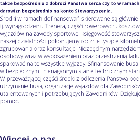
także bezpośrednio z dobroci Państwa serca czy to w ramach 
darowizn bezpośrednio na konto Stowarzyszenia.
Środki w ramach dofinansowań skierowane są głównie 
tj. wynagrodzeniu Trenera, częśći rowerowych, kosztó
wyjazdów na zawody sportowe, księgowość stowarzysze
naszej działalności pokonujemy rocznie tysiące kilom
zgrupowania oraz konsultacje. Niezbędnym narzędziem n
osobowy wraz w wyposażeniem oraz przestrzenią ładu
spakować na te wszystkie wyjazdy. Sfinansowanie busa 
w bezpiecznym i nienagannym stanie technicznym stano
W przeważającej częśći środki z odlczenia Państwa po
utrzymanie busa, organizację wyjazdów dla Zawodników
utalentowanych i potrzebujących Zawodników. Dziękuj
pomoc.
Więcej o nas