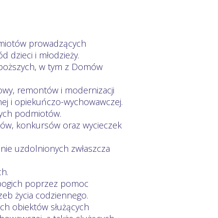
odmiotów prowadzących
 dzieci i młodzieży.
juboższych, w tym z Domów
owy, remontów i modernizacji
nej i opiekuńczo-wychowawczej.
nych podmiotów.
dów, konkursów oraz wycieczek
lnie uzdolnionych zwłaszcza
h.
ubogich poprzez pomoc
zeb życia codziennego.
ch obiektów służących