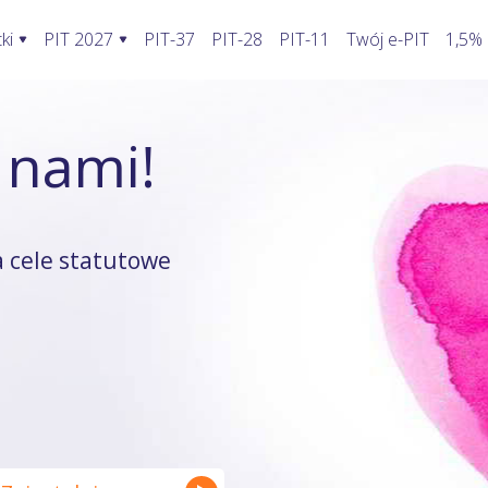
ki
PIT 2027
PIT-37
PIT-28
PIT-11
Twój e-PIT
1,5%
ormularze PIT 2027
Rozliczenie PIT 2027
Kalkulatory
 nami!
awić fakturę w KSeF?
PIT-28
Jak wypełnić PIT-2?
Kalkulator wynagrodzeń
oblemy stwarza KSeF?
PIT-36
Koszty uzyskania przychodu pracowni
Kalkulator walut
odatnika a KSeF
PIT-36L
Koszty uzyskania przychodu twórcy
Kalkulator odsetek PIT
 cele statutowe
wprowadzenia faktury do KSeF
PIT-37
Firma w domu
Kalkulator rozliczenia wspóln
enie faktury, gdy KSeF nie działa
PIT-38
Odliczenie składki zdrowotnej
Kalkulator zwrotu podatku
ie VAT z faktury poza KSeF
PIT-39
Działalność nierejestrowana
Kalkulator kilometrówki
rywatny a system KSeF
ruki PIT z załącznikami
Wybór formy opodatkowania
Kalkulator VAT