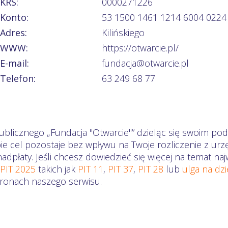
KRS:
0000271226
Konto:
53 1500 1461 1214 6004 0224
Adres:
Kilińskiego
WWW:
https://otwarcie.pl/
E-mail:
fundacja@otwarcie.pl
Telefon:
63 249 68 77
ublicznego „Fundacja "Otwarcie"” dzieląc się swoim pod
ie cel pozostaje bez wpływu na Twoje rozliczenie z ur
dpłaty. Jeśli chcesz dowiedzieć się więcej na temat n
 PIT 2025
takich jak
PIT 11
,
PIT 37
,
PIT 28
lub
ulga na dz
stronach naszego serwisu.