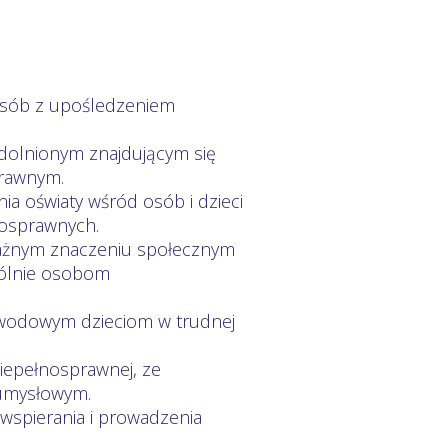
 osób z upośledzeniem
zdolnionym znajdującym się
prawnym.
ia oświaty wśród osób i dzieci
nosprawnych.
ważnym znaczeniu społecznym
ególnie osobom
zawodowym dzieciom w trudnej
niepełnosprawnej, ze
umysłowym.
 wspierania i prowadzenia