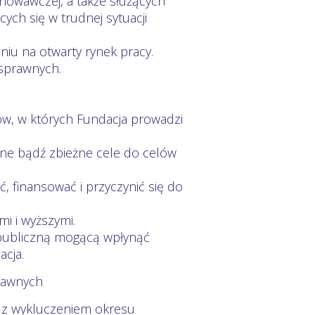
howawczej, a także służących
ych się w trudnej sytuacji
iu na otwarty rynek pracy.
sprawnych.
ów, w których Fundacja prowadzi
obne bądź zbieżne cele do celów
, finansować i przyczynić się do
i i wyższymi.
 publiczną mogącą wpłynąć
acja.
rawnych
a z wykluczeniem okresu