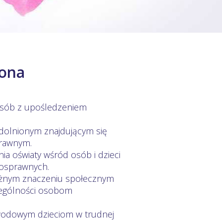
rona
 osób z upośledzeniem
zdolnionym znajdującym się
prawnym.
ia oświaty wśród osób i dzieci
nosprawnych.
ażnym znaczeniu społecznym
czególności osobom
zawodowym dzieciom w trudnej