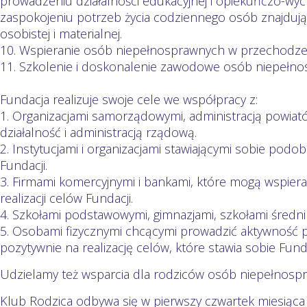
prowadzeniu działalności edukacyjnej i opiekuńczo-wyc
zaspokojeniu potrzeb życia codziennego osób znajdując
osobistej i materialnej.
10. Wspieranie osób niepełnosprawnych w przechodzen
11. Szkolenie i doskonalenie zawodowe osób niepełno
Fundacja realizuje swoje cele we współpracy z:
1. Organizacjami samorządowymi, administracją powiat
działalność i administracją rządową.
2. Instytucjami i organizacjami stawiającymi sobie pod
Fundacji.
3. Firmami komercyjnymi i bankami, które mogą wspierać
realizacji celów Fundacji.
4. Szkołami podstawowymi, gimnazjami, szkołami średnim
5. Osobami fizycznymi chcącymi prowadzić aktywność
pozytywnie na realizację celów, które stawia sobie Fund
Udzielamy też wsparcia dla rodziców osób niepełnosp
Klub Rodzica odbywa się w pierwszy czwartek miesiąc