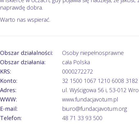
w iskierce w oczach, gdy pojawia się nadzieja, że jakość
naprawdę dobra.
Warto nas wspierać.
Obszar działalności:
Osoby niepełnosprawne
Obszar działania:
cała Polska
KRS:
0000272272
Konto:
32 1500 1067 1210 6008 3182
Adres:
ul. Wyścigowa 56 i, 53-012 Wr
WWW:
www.fundacjavotum.pl
E-mail:
biuro@fundacjavotum.org
Telefon:
48 71 33 93 500