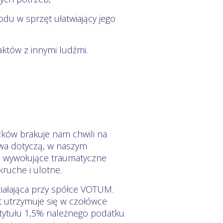
u w sprzęt ułatwiający jego
aktów z innymi ludźmi.
zków brakuje nam chwili na
stwa dotyczą, w naszym
, wywołujące traumatyczne
kruche i ulotne.
iałająca przy spółce VOTUM.
at utrzymuje się w czołówce
tytułu 1,5% należnego podatku.