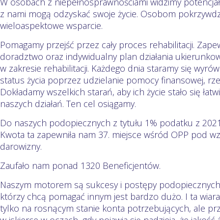
W osobach z niepełnosprawnościami widzimy potencjał,
z nami mogą odzyskać swoje życie. Osobom pokrzyw
wieloaspektowe wsparcie.
Pomagamy przejść przez cały proces rehabilitacji. Z
doradztwo oraz indywidualny plan działania ukierunko
w zakresie rehabilitacji. Każdego dnia staramy się wyr
status życia poprzez udzielanie pomocy finansowej, rze
Dokładamy wszelkich starań, aby ich życie stało się łatw
naszych działań. Ten cel osiągamy.
Do naszych podopiecznych z tytułu 1% podatku z 2021 r. 
Kwota ta zapewniła nam 37. miejsce wśród OPP pod wz
darowizny.
Zaufało nam ponad 1320 Beneficjentów.
Naszym motorem są sukcesy i postępy podopiecznych. 
którzy chcą pomagać innym jest bardzo dużo. I ta wiara
tylko na rosnącym stanie konta potrzebujących, ale pr