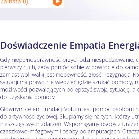
Zainstaluj
Doświadczenie Empatia Energi
Gdy niepełnosprawność przychodzi niespodziewanie, c
pierwszy ruch, żeby pomóc sobie w powrocie do samodz
zamiast woli walki jest niepewność, złość, rezygnacja. Kto
sytuacji ma prawo nie wiedzieć gdzie szukać pomocy, 
możliwości pozwalających polepszyć swoją sytuację, a
do uzyskania pomocy.
Głównym celem Fundacji Votum jest pomoc osobom n
do aktywności życiowej. Skupiamy się na tych, którzy ut
nieszczęśliwych zdarzeń. Wspomagamy osoby z uraze
czaszkowo-mózgowym i osoby po amputacjach. Otacza
z nabytymi uszkodzeniami neurologicznymi oraz ich ro