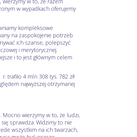
 wierzymy w to, że razem
dzonym w wypadkach oferujemy
apewniamy kompleksowe
wany na zaspokojenie potrzeb
ównywać ich szanse, polepszyć
czowej i merytorycznej.
iejsze i to jest głównym celem
trafiło 4 mln 308 tys. 782 zł!
ględem najwyższej otrzymanej
Mocno wierzymy w to, że ludzi,
 się sprawdza. Widzimy to nie
zede wszystkim na ich twarzach,