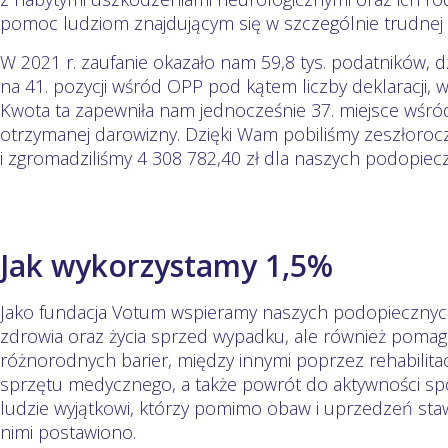
pomoc ludziom znajdującym się w szczególnie trudnej s
W 2021 r. zaufanie okazało nam 59,8 tys. podatników, 
na 41. pozycji wśród OPP pod kątem liczby deklaracji, w
Kwota ta zapewniła nam jednocześnie 37. miejsce wśr
otrzymanej darowizny. Dzięki Wam pobiliśmy zeszłoro
i zgromadziliśmy 4 308 782,40 zł dla naszych podopiec
Jak wykorzystamy 1,5%
Jako fundacja Votum wspieramy naszych podopiecznych
zdrowia oraz życia sprzed wypadku, ale również poma
różnorodnych barier, między innymi poprzez rehabilit
sprzętu medycznego, a także powrót do aktywności spor
ludzie wyjątkowi, którzy pomimo obaw i uprzedzeń stawi
nimi postawiono.