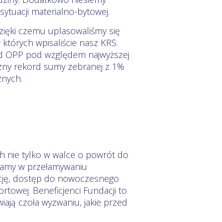
ytuacji materialno-bytowej.
dzięki czemu uplasowaliśmy się
 których wpisaliście nasz KRS.
ód OPP pod względem najwyższej
czny rekord sumy zebranej z 1%
znych.
 nie tylko w walce o powrót do
gamy w przełamywaniu
ację, dostęp do nowoczesnego
towej. Beneficjenci Fundacji to
ają czoła wyzwaniu, jakie przed