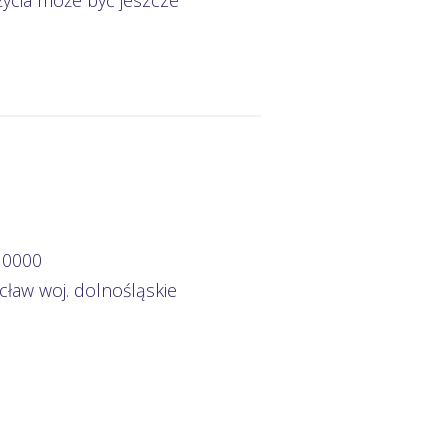
 życia może być jeszcze
 0000
ocław woj. dolnośląskie