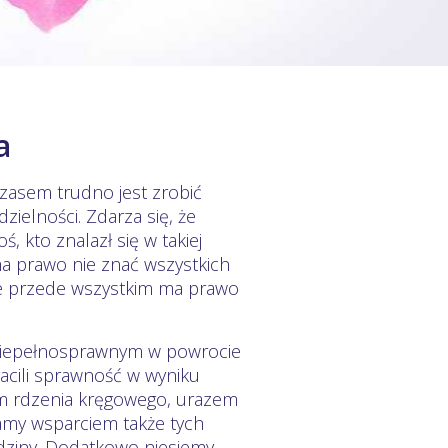
a
zasem trudno jest zrobić
ielności. Zdarza się, że
ś, kto znalazł się w takiej
ma prawo nie znać wszystkich
le przede wszystkim ma prawo
iepełnosprawnym w powrocie
racili sprawność w wyniku
m rdzenia kręgowego, urazem
my wsparciem także tych
dziny. Dodatkowo niesiemy