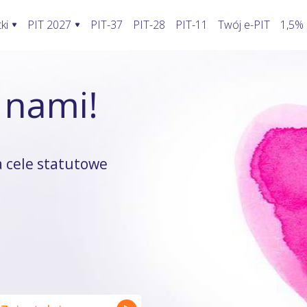
ki
PIT 2027
PIT-37
PIT-28
PIT-11
Twój e-PIT
1,5%
ormularze PIT 2027
Rozliczenie PIT 2027
Kalkulatory
 nami!
awić fakturę w KSeF?
PIT-28
Jak wypełnić PIT-2?
Kalkulator wynagrodzeń
oblemy stwarza KSeF?
PIT-36
Koszty uzyskania przychodu pracowni
Kalkulator walut
odatnika a KSeF
PIT-36L
Koszty uzyskania przychodu twórcy
Kalkulator odsetek PIT
 cele statutowe
wprowadzenia faktury do KSeF
PIT-37
Firma w domu
Kalkulator rozliczenia wspóln
enie faktury, gdy KSeF nie działa
PIT-38
Odliczenie składki zdrowotnej
Kalkulator zwrotu podatku
ie VAT z faktury poza KSeF
PIT-39
Działalność nierejestrowana
Kalkulator kilometrówki
rywatny a system KSeF
ruki PIT z załącznikami
Wybór formy opodatkowania
Kalkulator VAT