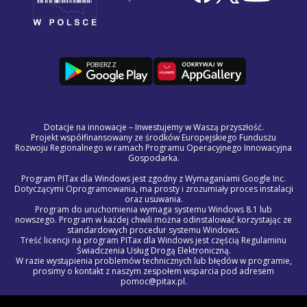
Dotacje na innowacje – Inwestujemy w Waszą przyszłość.
Projekt współfinansowany ze środków Europejskiego Funduszu
Rozwoju Regionalnego w ramach Programu Operacyjnego Innowacyjna
Gospodarka.
Program PITax dla Windows jest zgodny z Wymaganiami Google Inc.
Dotyczącymi Oprogramowania, ma prosty i zrozumiały proces instalacji
oraz usuwania.
Program do uruchomienia wymaga systemu Windows 8.1 lub
nowszego. Program w każdej chwili można odinstalować korzystając ze
standardowych procedur systemu Windows.
Treść licencji na program PITax dla Windows jest częścią Regulaminu
Świadczenia Usług Drogą Elektroniczną.
W razie wystąpienia problemów technicznych lub błędów w programie,
prosimy o kontakt z naszym zespołem wsparcia pod adresem
pomoc@pitax.pl.
© 2012 - 2027 PITAX sp. z o.o. Wszelkie prawa zastrzeżone.