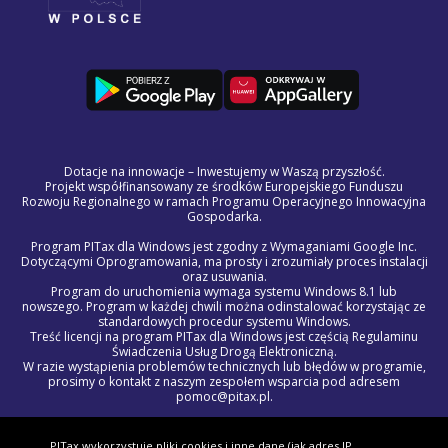
Dotacje na innowacje – Inwestujemy w Waszą przyszłość.
Projekt współfinansowany ze środków Europejskiego Funduszu
Rozwoju Regionalnego w ramach Programu Operacyjnego Innowacyjna
Gospodarka.
Program PITax dla Windows jest zgodny z Wymaganiami Google Inc.
Dotyczącymi Oprogramowania, ma prosty i zrozumiały proces instalacji
oraz usuwania.
Program do uruchomienia wymaga systemu Windows 8.1 lub
nowszego. Program w każdej chwili można odinstalować korzystając ze
standardowych procedur systemu Windows.
Treść licencji na program PITax dla Windows jest częścią Regulaminu
Świadczenia Usług Drogą Elektroniczną.
W razie wystąpienia problemów technicznych lub błędów w programie,
prosimy o kontakt z naszym zespołem wsparcia pod adresem
pomoc@pitax.pl.
© 2012 - 2027 PITAX sp. z o.o. Wszelkie prawa zastrzeżone.
Korzystając z niniejszego serwisu akceptujesz
Regulamin Świadczenia
PITax wykorzystuje pliki cookies i inne dane (jak adres IP