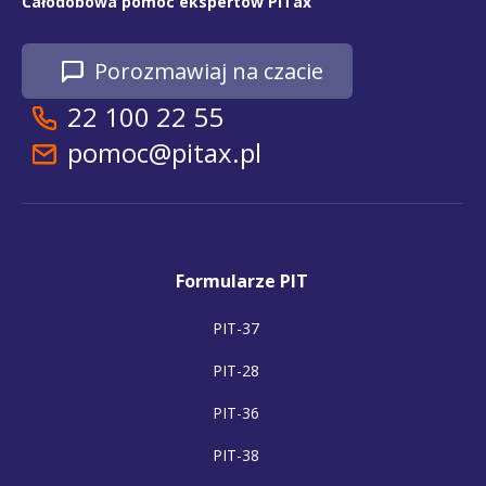
Całodobowa pomoc ekspertów PITax
Porozmawiaj na czacie
22 100 22 55
pomoc@pitax.pl
Formularze PIT
PIT-37
PIT-28
PIT-36
PIT-38