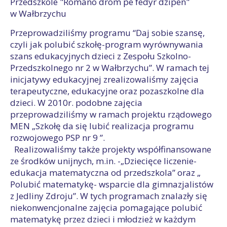
Przedszkole "Romano drom pe fedyr dzipen"
w Wałbrzychu
Przeprowadziliśmy programu “Daj sobie szansę,
czyli jak polubić szkołę-program wyrównywania
szans edukacyjnych dzieci z Zespołu Szkolno-
Przedszkolnego nr 2 w Wałbrzychu”. W ramach tej
inicjatywy edukacyjnej zrealizowaliśmy zajęcia
terapeutyczne, edukacyjne oraz pozaszkolne dla
dzieci. W 2010r. podobne zajęcia
przeprowadziliśmy w ramach projektu rządowego
MEN „Szkołę da się lubić realizacja programu
rozwojowego PSP nr 9 ”.
Realizowaliśmy także projekty współfinansowane
ze środków unijnych, m.in. -„Dziecięce liczenie-
edukacja matematyczna od przedszkola” oraz „
Polubić matematykę- wsparcie dla gimnazjalistów
z Jedliny Zdroju”. W tych programach znalazły się
niekonwencjonalne zajęcia pomagające polubić
matematykę przez dzieci i młodzież w każdym