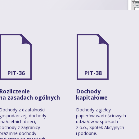
PIT-36
PIT-38
Rozliczenie
Dochody
na zasadach ogólnych
kapitałowe
Dochody z działalności
Dochody z giełdy
gospodarczej, dochody
papierów wartościowych
małoletnich dzieci,
udziałów w spółkach
dochody z zagranicy
z o.o., Spółek Akcyjnych
oraz inne dochody
i podobne.