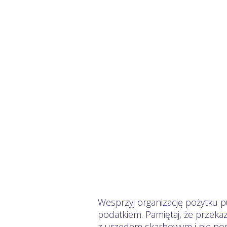
Wesprzyj organizację pożytku
podatkiem. Pamiętaj, że przeka
z urzędem skarbowym i nie pomn