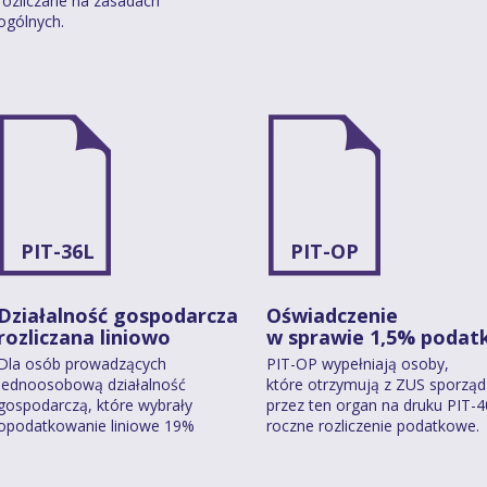
rozliczane na zasadach
ogólnych.
PIT-36L
PIT-OP
Działalność gospodarcza
Oświadczenie
rozliczana liniowo
w sprawie 1,5% podat
Dla osób prowadzących
PIT-OP wypełniają osoby,
jednoosobową działalność
które otrzymują z ZUS sporzą
gospodarczą, które wybrały
przez ten organ na druku PIT-
opodatkowanie liniowe 19%
roczne rozliczenie podatkowe.