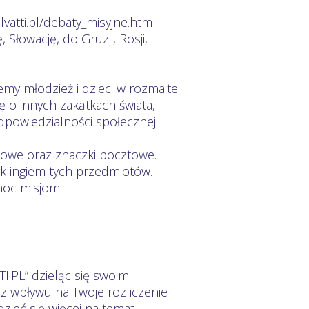
lvatti.pl/debaty_misyjne.html.
 Słowację, do Gruzji, Rosji,
my młodzież i dzieci w rozmaite
ę o innych zakątkach świata,
powiedzialności społecznej.
owe oraz znaczki pocztowe.
yklingiem tych przedmiotów.
oc misjom.
.PL” dzieląc się swoim
ez wpływu na Twoje rozliczenie
zieć się więcej na temat