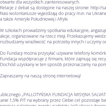
otwarte dla wszystkich zainteresowanych.
Relacje z debat są dostępne na naszej stronie: http://sa
Nasi wolontariusze wyjeżdżają do pracy m.in. na Ukrainę,
a także Ameryki Południowej i Afryki.
W szkołach prowadzimy spotkania edukacyjne, angażuje
akcje, organizowane na rzecz misji. Przekazujemy wiedz
rozbudzamy wrażliwość na potrzeby innych i uczymy od
Do Fundacji można przysyłać używane telefony komórk
Fundacja współpracuje z firmami, które zajmują się rec
Dochód uzyskany w ten sposób przeznaczamy na pom
Zapraszamy na naszą stronę internetową!
 publicznego „PALLOTYŃSKA FUNDACJA MISYJNA SALVATTI
zanie 1,5% PIT na wybrany przez Ciebie cel pozostaje b
iejsza należnego zwrotu nadpłaty. Jeśli chcesz dowied