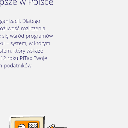
psze w Polsce
anizacji. Dlatego
żliwość rozliczenia
ce się wśród programów
ku – system, w którym
stem, który wskaże
12 roku PITax Twoje
ch podatników.