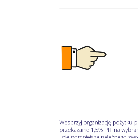
Wesprzyj organizację pożytku p
przekazanie 1,5% PIT na wybra
i nie pomniejsza należnego zwr