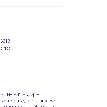
 6318
łaniec
datkiem. Pamiętaj, że
zliczenie z urzędem skarbowym
mat najważniejszych elementów