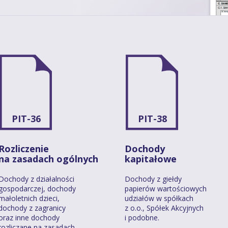
PIT-36
PIT-38
Rozliczenie
Dochody
na zasadach ogólnych
kapitałowe
Dochody z działalności
Dochody z giełdy
gospodarczej, dochody
papierów wartościowych
małoletnich dzieci,
udziałów w spółkach
dochody z zagranicy
z o.o., Spółek Akcyjnych
oraz inne dochody
i podobne.
rozliczane na zasadach