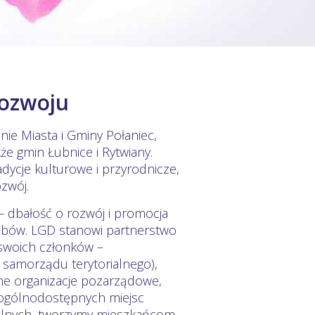
rozwoju
nie Miasta i Gminy Połaniec,
kże gmin Łubnice i Rytwiany.
radycje kulturowe i przyrodnicze,
zwój.
 dbałość o rozwój i promocja
obów. LGD stanowi partnerstwo
 swoich członków –
i samorządu terytorialnego),
ne organizacje pozarządowe,
e ogólnodostępnych miejsc
uralnych, tworzymy mieszkańcom