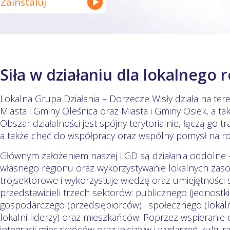
Zainstaluj
Siła w działaniu dla lokalnego 
Lokalna Grupa Działania – Dorzecze Wisły działa na tere
Miasta i Gminy Oleśnica oraz Miasta i Gminy Osiek, a ta
Obszar działalności jest spójny terytorialnie, łączą go t
a także chęć do współpracy oraz wspólny pomysł na ro
Głównym założeniem naszej LGD są działania oddolne –
własnego regionu oraz wykorzystywanie lokalnych zas
trójsektorowe i wykorzystuje wiedzę oraz umiejętności
przedstawicieli trzech sektorów: publicznego (jednostk
gospodarczego (przedsiębiorców) i społecznego (lokal
lokalni liderzy) oraz mieszkańców. Poprzez wspierani
integracji mieszkańców oraz inicjatyw i wydarzeń kult