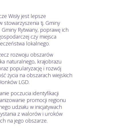
e Wisły jest lepsze
 stowarzyszenia tj. Gminy
i Gminy Rytwiany, poprawę ich
 gospodarczej czy miejsca
łeczeństwa lokalnego.
 rzecz rozwoju obszarów
ka naturalnego, krajobrazu
oraz popularyzację i rozwój
ć życia na obszarach wiejskich
złonków LGD.
nie poczucia identyfikacji
anizowanie promocji regionu
nego udziału w inicjatywach
ystania z walorów i uroków
ch na jego obszarze.