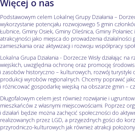
Więcej o nas
Podstawowym celem Lokalnej Grupy Działania – Dorzecz
wykorzystanie potencjału rozwojowego 5 gmin członków
Łubnice, Gminy Osiek, Gminy Oleśnica, Gminy Połaniec 
atrakcyjności jako miejsca do prowadzenia działalności
zamieszkania oraz aktywizacji i rozwoju współpracy spo
Lokalna Grupa Działania - Dorzecze Wisły działając na
wiejskich, uwzględnia ochronę oraz promocję środowis
i zasobów historyczno – kulturowych, rozwój turystyki 
produkcji wyrobów regionalnych. Chcemy poprawić jakoś
i różnicować gospodarkę wiejską na obszarze gmin – c
Długofalowym celem jest również rozwijanie i ugruntowa
mieszkańców z własnymi miejscowościami. Poprzez org
i działań będzie można zachęcić społeczności do aktyw
realizowanych przez LGD, a przyjezdnych gości do korz
przyrodniczo-kulturowych jak również atrakcji położony