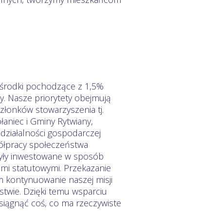
e środki pochodzące z 1,5%
. Nasze priorytety obejmują
złonków stowarzyszenia tj.
aniec i Gminy Rytwiany,
działalności gospodarczej
półpracy społeczeństwa
 były inwestowane w sposób
ami statutowymi. Przekazanie
 kontynuowanie naszej misji
twie. Dzięki temu wsparciu
siągnąć coś, co ma rzeczywiste