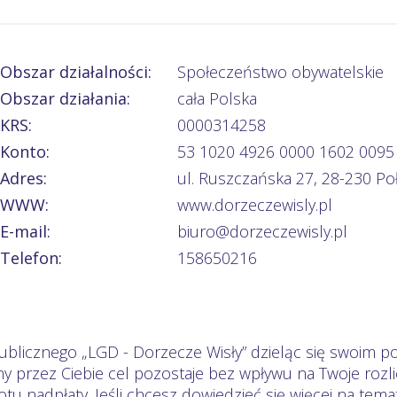
Obszar działalności:
Społeczeństwo obywatelskie
Obszar działania:
cała Polska
KRS:
0000314258
Konto:
53 1020 4926 0000 1602 0095
Adres:
ul. Ruszczańska 27, 28-230 Po
WWW:
www.dorzeczewisly.pl
E-mail:
biuro@dorzeczewisly.pl
Telefon:
158650216
ublicznego „LGD - Dorzecze Wisły” dzieląc się swoim po
ny przez Ciebie cel pozostaje bez wpływu na Twoje ro
otu nadpłaty. Jeśli chcesz dowiedzieć się więcej na te