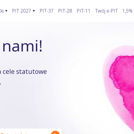
ki
PIT 2027
PIT-37
PIT-28
PIT-11
Twój e-PIT
1,5%
ormularze PIT 2027
Rozliczenie PIT 2027
Kalkulatory
 nami!
awić fakturę w KSeF?
PIT-28
Jak wypełnić PIT-2?
Kalkulator wynagrodzeń
oblemy stwarza KSeF?
PIT-36
Koszty uzyskania przychodu pracowni
Kalkulator walut
odatnika a KSeF
PIT-36L
Koszty uzyskania przychodu twórcy
Kalkulator odsetek PIT
 cele statutowe
wprowadzenia faktury do KSeF
PIT-37
Firma w domu
Kalkulator rozliczenia wspóln
y
enie faktury, gdy KSeF nie działa
PIT-38
Odliczenie składki zdrowotnej
Kalkulator zwrotu podatku
ie VAT z faktury poza KSeF
PIT-39
Działalność nierejestrowana
Kalkulator kilometrówki
rywatny a system KSeF
ruki PIT z załącznikami
Wybór formy opodatkowania
Kalkulator VAT