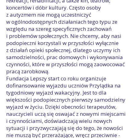
rekreacji, rehabilitacji, a także kin, teatrów,
koncertów i dóbr kultury. Często osoby
z autyzmem nie mogą uczestniczyć
w ogólnodostępnych działaniach tego typu ze
względu na szereg specyficznych zachowań
i problemów społecznych. Nie chcemy, aby nasi
podopieczni korzystali w przyszłości wyłącznie
z działań opieki społecznej, dlatego uczymy ich
samodzielności, prac domowych i wykonywania
czynności, które w przyszłości mogą zaowocować
pracą zarobkową.
Fundacja Lepszy start co roku organizuje
dofinansowanie wyjazdu uczniów Przylądka na
tygodniowy wyjazd wakacyjny. Jest to dla
większości podopiecznych pierwszy samodzielny
wyjazd w życiu. Dzięki obecności terapeutów,
nauczycieli uczą się oswajać z nowymi miejscami
i czynnościami, doświadczają wielu nowych
sytuacji i przyzwyczajają się do tego, że nowości
nie muszą być przerażające, wręcz przeciwnie -