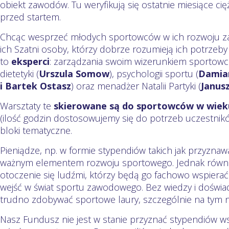
obiekt zawodów. Tu weryfikują się ostatnie miesiące ci
przed startem.
Chcąc wesprzeć młodych sportowców w ich rozwoju 
ich Szatni osoby, którzy dobrze rozumieją ich potrzeby 
to
eksperci
: zarządzania swoim wizerunkiem sportowc
dietetyki (
Urszula Somow
), psychologii sportu (
Damian
i Bartek Ostasz
) oraz menadżer Natalii Partyki (
Janus
Warsztaty te
skierowane są do sportowców w wieku
(ilość godzin dostosowujemy się do potrzeb uczestnikó
bloki tematyczne.
Pieniądze, np. w formie stypendiów takich jak przyzna
ważnym elementem rozwoju sportowego. Jednak równie
otoczenie się ludźmi, którzy będą go fachowo wspiera
wejść w świat sportu zawodowego. Bez wiedzy i doświ
trudno zdobywać sportowe laury, szczególnie na tym na
Nasz Fundusz nie jest w stanie przyznać stypendiów 