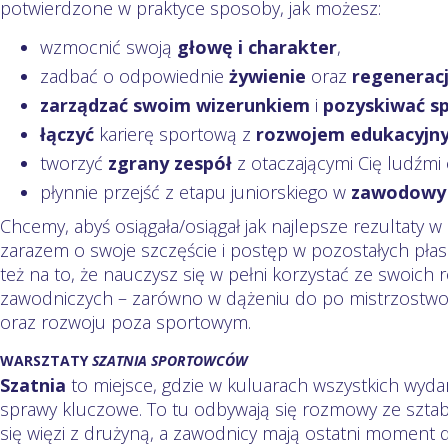
potwierdzone w praktyce sposoby, jak możesz:
wzmocnić swoją
głowę i charakter
,
zadbać o odpowiednie
żywienie
oraz
regenerac
zarządzać swoim wizerunkiem
i
pozyskiwać s
łączyć
karierę sportową z
rozwojem edukacyjn
tworzyć
zgrany zespół
z otaczającymi Cię ludźmi
płynnie przejść z etapu juniorskiego w
zawodowy ś
Chcemy, abyś osiągała/osiągał jak najlepsze rezultaty w 
zarazem o swoje szczęście i postęp w pozostałych pła
też na to, że nauczysz się w pełni korzystać ze swoich
zawodniczych – zarówno w dążeniu do po mistrzostwo, 
oraz rozwoju poza sportowym.
WARSZTATY
SZATNIA SPORTOWCÓW
Szatnia
to miejsce, gdzie w kuluarach wszystkich wyda
sprawy kluczowe. To tu odbywają się rozmowy ze sztab
się więzi z drużyną, a zawodnicy mają ostatni moment d