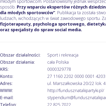
młodym sportowcom. Postanowiliśmy jednak wesprzeć 
sposób.
Przy wsparciu ekspertów różnych dziedzin
dla młodych sportowców’’
. Publikacja ta została st
ludziach, wchodzących w świat zawodowego sportu. Z
fizjoterapeuty, psychologa sportowego, dietety
oraz specjalisty do spraw social media.
Obszar działalności:
Sport i rekreacja
Obszar działania:
cała Polska
KRS:
0000329778
Konto:
27 1160 2202 0000 0001 4203
Adres:
ul. Marszałkowska 20/22 lok. 
WWW:
http://fundusznataliipartyki.pl/
E-mail:
stypendium@fundusznataliipart
Telefon:
22 825 7022