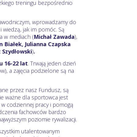
ężkiego treningu bezpośrednio
zawodniczym, wprowadzamy do
i wiedzą, jak im pomóc. Są
a w mediach (
Michał Zawada
),
 Białek, Julianna Czapska
z Szydłowski
)
.
 16-22 lat
. Trwają jeden dzień
w), a zajęcia podzielone są na
wane przez nasz Fundusz, są
 ważne dla sportowca jest
ć w codziennej pracy i pomogą
adczenia fachowców bardzo
jwyższym poziomie rywalizacji.
wszystkim utalentowanym