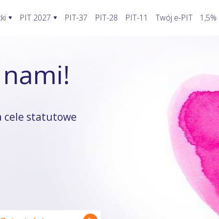
ki
PIT 2027
PIT-37
PIT-28
PIT-11
Twój e-PIT
1,5%
ormularze PIT 2027
Rozliczenie PIT 2027
Kalkulatory
 nami!
awić fakturę w KSeF?
PIT-28
Jak wypełnić PIT-2?
Kalkulator wynagrodzeń
oblemy stwarza KSeF?
PIT-36
Koszty uzyskania przychodu pracowni
Kalkulator walut
odatnika a KSeF
PIT-36L
Koszty uzyskania przychodu twórcy
Kalkulator odsetek PIT
 cele statutowe
wprowadzenia faktury do KSeF
PIT-37
Firma w domu
Kalkulator rozliczenia wspóln
enie faktury, gdy KSeF nie działa
PIT-38
Odliczenie składki zdrowotnej
Kalkulator zwrotu podatku
ie VAT z faktury poza KSeF
PIT-39
Działalność nierejestrowana
Kalkulator kilometrówki
rywatny a system KSeF
ruki PIT z załącznikami
Wybór formy opodatkowania
Kalkulator VAT