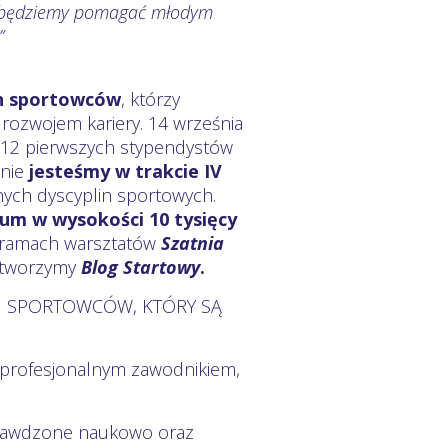
ć będziemy pomagać młodym
”
h sportowców
, którzy
rozwojem kariery. 14 września
 12 pierwszych stypendystów
lnie
jesteśmy w trakcie IV
ych dyscyplin sportowych.
um w wysokości 10 tysięcy
ramach warsztatów
Szatnia
z tworzymy
Blog Startowy
.
H SPORTOWCÓW, KTÓRY SĄ
yć profesjonalnym zawodnikiem,
rawdzone naukowo oraz