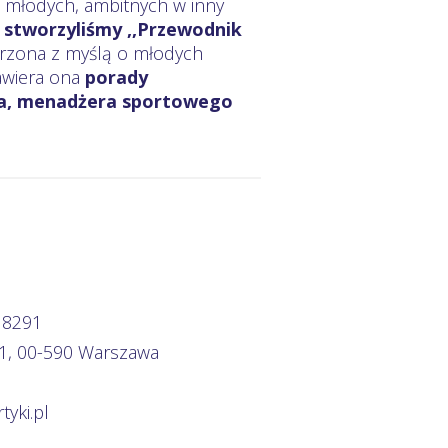
młodych, ambitnych w inny
 stworzyliśmy ,,Przewodnik
worzona z myślą o młodych
awiera ona
porady
ka, menadżera sportowego
 8291
41, 00-590 Warszawa
yki.pl