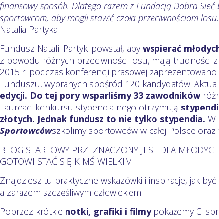
finansowy sposób. Dlatego razem z Fundacją Dobra Sie
sportowcom, aby mogli stawić czoła przeciwnościom losu.
Natalia Partyka
Fundusz Natalii Partyki powstał, aby
wspierać młodyc
z powodu różnych przeciwności losu, mają trudności z 
2015 r. podczas konferencji prasowej zaprezentowano
Funduszu, wybranych spośród 120 kandydatów. Aktua
edycji. Do tej pory
wsparliśmy 33 zawodników
różn
Laureaci konkursu stypendialnego otrzymują
stypendi
złotych
. Jednak fundusz to nie tylko stypendia.
W 
Sportowców
szkolimy sportowców w całej Polsce ora
BLOG STARTOWY PRZEZNACZONY JEST DLA MŁODYC
GOTOWI STAĆ SIĘ KIMŚ WIELKIM.
Znajdziesz tu praktyczne wskazówki i inspiracje, jak b
a zarazem szczęśliwym człowiekiem.
Poprzez krótkie
notki, grafiki i filmy
pokażemy Ci sp