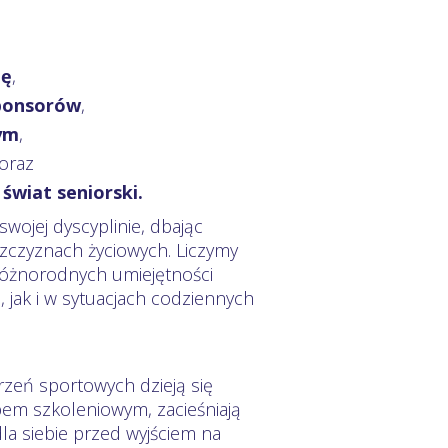
ję
,
ponsorów
,
ym
,
 oraz
wiat seniorski.
swojej dyscyplinie, dbając
szczyznach życiowych. Liczymy
 różnorodnych umiejętności
jak i w sytuacjach codziennych
rzeń sportowych dzieją się
em szkoleniowym, zacieśniają
la siebie przed wyjściem na