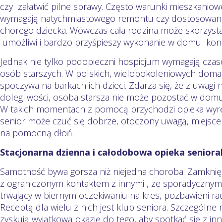
czy załatwić pilne sprawy. Często warunki mieszkani
wymagają natychmiastowego remontu czy dostosowania
chorego dziecka. Wówczas cała rodzina może skorzystać
umożliwi i bardzo przyśpieszy wykonanie w domu kon
Jednak nie tylko podopieczni hospicjum wymagają czaso
osób starszych. W polskich, wielopokoleniowych domac
spoczywa na barkach ich dzieci. Zdarza się, że z uwagi 
dolegliwości, osoba starsza nie może pozostać w dom
W takich momentach z pomocą przychodzi opieka wyręc
senior może czuć się dobrze, otoczony uwagą, miejsc
na pomocną dłoń.
Stacjonarna dzienna i całodobowa opieka seniora
Samotność bywa gorsza niż niejedna choroba. Zamknięc
z ograniczonym kontaktem z innymi , ze sporadycznymi 
trwający w biernym oczekiwaniu na kres, pozbawieni radoś
Receptą dla wielu z nich jest klub seniora. Szczególne
zyskują wyjątkową okazję do tego, aby spotkać się z in