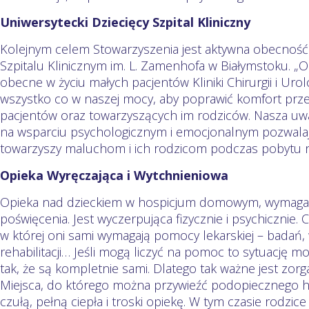
Uniwersytecki Dziecięcy Szpital Kliniczny
Kolejnym celem Stowarzyszenia jest aktywna obecność
Szpitalu Klinicznym im. L. Zamenhofa w Białymstoku. „
obecne w życiu małych pacjentów Kliniki Chirurgii i Urol
wszystko co w naszej mocy, aby poprawić komfort prze
pacjentów oraz towarzyszących im rodziców. Nasza uw
na wsparciu psychologicznym i emocjonalnym pozwalaj
towarzyszy maluchom i ich rodzicom podczas pobytu n
Opieka Wyręczająca i Wytchnieniowa
Opieka nad dzieckiem w hospicjum domowym, wymaga
poświęcenia. Jest wyczerpująca fizycznie i psychicznie. 
w której oni sami wymagają pomocy lekarskiej – badań, w
rehabilitacji… Jeśli mogą liczyć na pomoc to sytuację 
tak, że są kompletnie sami. Dlatego tak ważne jest zorg
Miejsca, do którego można przywieźć podopiecznego h
czułą, pełną ciepła i troski opiekę. W tym czasie rodzi