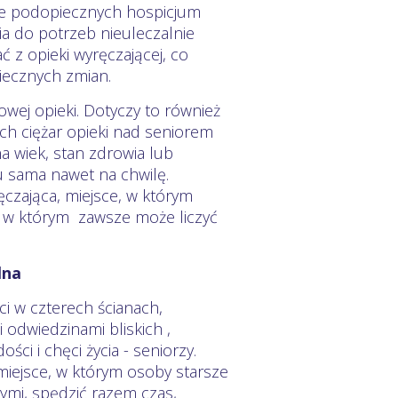
owe podopiecznych hospicjum
 do potrzeb nieuleczalnie
 z opieki wyręczającej, co
iecznych zmian.
wej opieki. Dotyczy to również
h ciężar opieki nad seniorem
na wiek, stan zdrowia lub
u sama nawet na chwilę.
zająca, miejsce, w którym
e w którym zawsze może liczyć
lna
i w czterech ścianach,
odwiedzinami bliskich ,
ci i chęci życia - seniorzy.
 miejsce, w którym osoby starsze
nymi, spędzić razem czas,