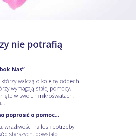
zy nie potrafią
Obok Nas”
, którzy walczą o kolejny oddech
tórzy wymagają stałej pomocy,
knięte w swoich mikroświatach,
a…
no poprosić o pomoc...
, wrażliwości na los i potrzeby
osób starszych, powstało