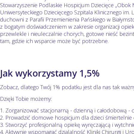
Stowarzyszenie Podlaskie Hospicjum Dziecięce „Obok N
Uniwersyteckiego Dziecięcego Szpitala Klinicznego im.
duchowni z Parafii Przemienienia Pańskiego w Białymst
z bogatym doświadczeniem w zakresie organizacji opiek
przewlekle i nieuleczalnie chorych, gotowe nieść bez
tam, gdzie ich wsparcie może być potrzebne.
Jak wykorzystamy 1,5%
Zobacz, dlatego Twój 1% podatku jest dla nas tak ważny.
Dzięki Tobie możemy:
1. Zorganizować stacjonarną - dzienną i całodobową - 
2. Prowadzić domowe hospicjum dla dzieci śmiertelnie
3. Stworzyć profesjonalną opiekę wyręczającą i wytchn
4. Aktywnie wspomagać dzialalność Kliniki Chirurgii i Uro