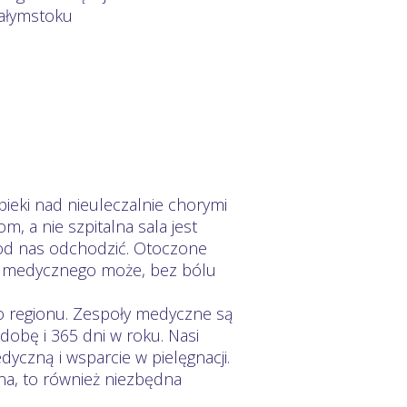
iałymstoku
ieki nad nieuleczalnie chorymi
 a nie szpitalna sala jest
od nas odchodzić. Otoczone
łu medycznego może, bez bólu
go regionu. Zespoły medyczne są
dobę i 365 dni w roku. Nasi
yczną i wsparcie w pielęgnacji.
na, to również niezbędna