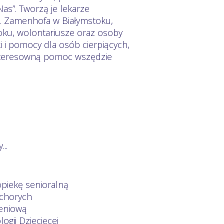
as”. Tworzą je lekarze
 L. Zamenhofa w Białymstoku,
oku, wolontariusze oraz osoby
i i pomocy dla osób cierpiących,
interesowną pomoc wszędzie
..
opiekę senioralną
 chorych
ieniową
logii Dziecięcej