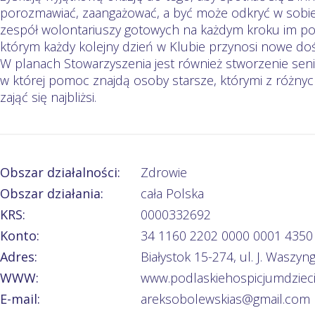
porozmawiać, zaangażować, a być może odkryć w sobie
zespół wolontariuszy gotowych na każdym kroku im pomó
którym każdy kolejny dzień w Klubie przynosi nowe doś
W planach Stowarzyszenia jest również stworzenie seni
w której pomoc znajdą osoby starsze, którymi z róż
zająć się najbliżsi.
Obszar działalności:
Zdrowie
Obszar działania:
cała Polska
KRS:
0000332692
Konto:
34 1160 2202 0000 0001 4350
Adres:
Białystok 15-274, ul. J. Waszyn
WWW:
www.podlaskiehospicjumdzieci
E-mail:
areksobolewskias@gmail.com