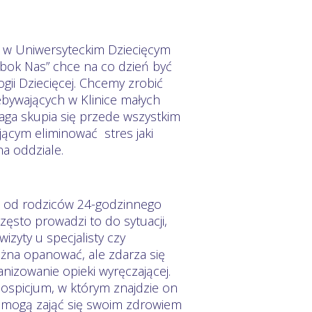
 w Uniwersyteckim Dziecięcym
Obok Nas” chce na co dzień być
ogii Dziecięcej. Chcemy zrobić
bywających w Klinice małych
aga skupia się przede wszystkim
ącym eliminować stres jaki
a oddziale.
 od rodziców 24-godzinnego
Często prowadzi to do sytuacji,
izyty u specjalisty czy
można opanować, ale zdarza się
anizowanie opieki wyręczającej.
ospicjum, w którym znajdzie on
ce mogą zająć się swoim zdrowiem