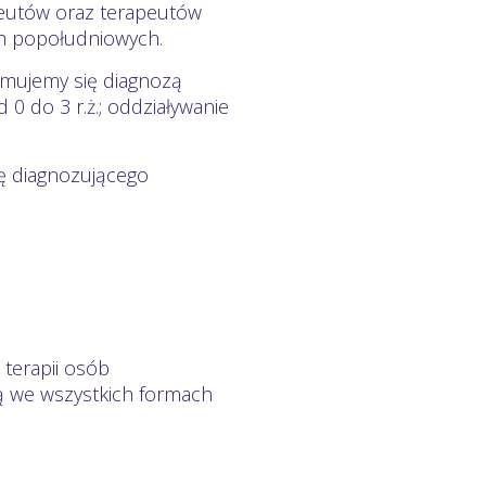
peutów oraz terapeutów
ch popołudniowych.
jmujemy się diagnozą
 0 do 3 r.ż.; oddziaływanie
utę diagnozującego
 terapii osób
ą we wszystkich formach