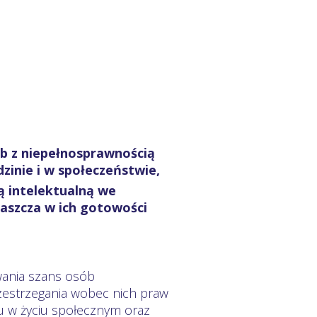
sób z niepełnosprawnością
zinie i w społeczeństwie,
ą intelektualną we
łaszcza w ich gotowości
wania szans osób
estrzegania wobec nich praw
u w życiu społecznym oraz