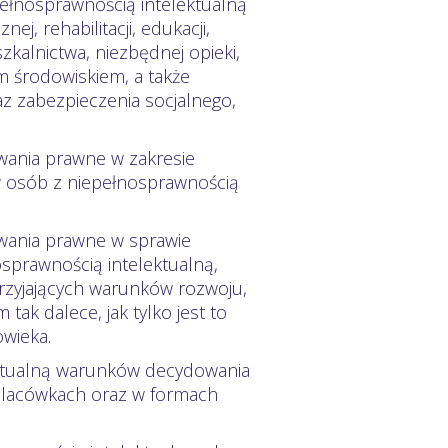
ełnosprawnością intelektualną
ej, rehabilitacji, edukacji,
­kalnictwa, niezbędnej opieki,
tym środowiskiem, a także
z zabezpieczenia socjalnego,
wania prawne w zakresie
w osób z niepełnosprawnością
owania prawne w sprawie
sprawnością intelektualną,
przyjających warunków rozwoju,
tak dalece, jak tylko jest to
wieka.
tualną warun­­ków decydowania
 placówkach oraz w formach