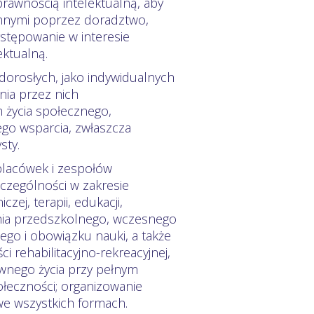
rawnością intelektualną, aby
innymi poprzez doradztwo,
ystępowanie w interesie
ktualną.
dorosłych, jako indywidualnych
nia przez nich
m życia społecznego,
ego wsparcia, zwłaszcza
sty.
placówek i zespołów
czególności w zakresie
czej, terapii, edukacji,
ania przedszkolnego, wczesnego
ego i obowiązku nauki, a także
i rehabilitacyjno-rekreacyjnej,
ktywnego życia przy pełnym
ołeczności; organizowanie
we wszystkich formach.