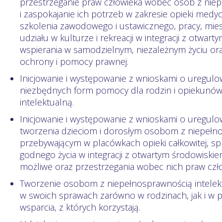
przestrzeganie praw człowieka wobec osób z niep
i zaspokajanie ich po­trzeb w zakresie opieki medyczn
szkolenia zawodowego i ustawicznego, pracy, miesz
udziału w kulturze i rekreacji w in­tegracji z otwar
wspierania w samodzielnym, niezależnym życiu ora
ochrony i pomocy prawnej.
Inicjowanie i występowanie z wnioskami o uregulo
niezbędnych form pomocy dla rodzin i opie­kunó
intelektualną.
Inicjowanie i występowanie z wnioskami o uregul
tworzenia dzieciom i dorosłym osobom z niepełno
przebywającym w placówkach opieki całkowitej, s
godnego życia w integracji z otwartym środowiskiem 
możliwe oraz przestrzegania wobec nich praw czło
Tworzenie osobom z niepełnosprawnością intelek
w swoich sprawach zarówno w ro­dzinach, jak i w
wsparcia, z których korzystają.