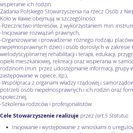
wspieranie ich rodzin.
Zadania Polskiego Stowarzyszenia na rzecz Osób z Nie
Koło w Iławie obejmują w szczególności:
-Rzecznictwo interesów, z wykorzystaniem m.in. instru
-Inicjowanie rozwiązań prawnych,
-Organizowanie i prowadzenie różnego rodzaju placówe
niepełnosprawnych dzieci i osób dorosłych w zakresie
wielodyscyplinarnej rehabilitacji i terapii, edukacji, prz
opieki mieszkaniowej, rekreacji oraz wspierania w samo
rodzinom (m.in. przez udostępnianie informacji, grupy
zastępowanie w opiece, itp.),
-Współpraca z organami władzy rządowej i samorządowe
potrzeb osób niepełnosprawnych i ich rodzin oraz form
społecznej,
-Szkolenia rodziców i profesjonalistów.
Cele Stowarzyszenie realizuje
przez
(
art.5 Statutu
)
:
Inicjowanie i występowanie z wnioskami o uregul